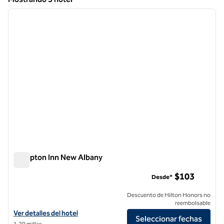
1
/
12
Mostrando 3 hotel
imagen anterior
siguie
1 de 12
Hampton Inn New Albany
Hampton Inn New Albany
$103
Desde*
Descuento de Hilton Honors no
reembolsable
Ver detalles del hotel Hampton Inn New Albany
Ver detalles del hotel
Seleccionar fechas
1,29 millas