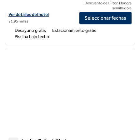
Descuento de Hilton Honors
semiflexible
Ver detalles del hotel Hampton Inn & Suites Tupelo/Barnes Crossing
Ver detalles del hotel
Seleccionar fechas
21,95 millas
Desayuno gratis
Estacionamiento gratis
Piscina bajo techo
1
/
9
imagen anterior
siguie
1 de 9