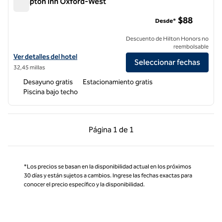
Hampton Inn Oxford-West
Hampton Inn Oxford-West
$88
Desde*
Descuento de Hilton Honors no
reembolsable
Ver detalles del hotel Hampton Inn Oxford-West
Ver detalles del hotel
Seleccionar fechas
32,45 millas
Desayuno gratis
Estacionamiento gratis
Piscina bajo techo
Página anterior, 1 de 1
Página siguiente, 1 d
Página
1 de 1
Página 1 de 1
*Los precios se basan en la disponibilidad actual en los próximos
30 días y están sujetos a cambios. Ingrese las fechas exactas para
conocer el precio específico y la disponibilidad.