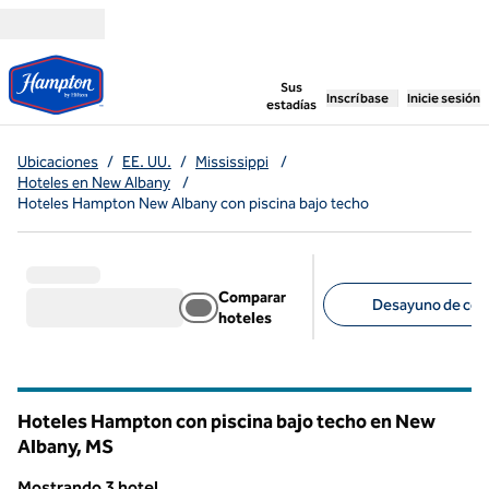
Saltar a contenido
,
abre una pestaña n
Sus
Inscríbase
Inicie sesión
estadías
Ubicaciones
/
EE. UU.
/
Mississippi
/
Hoteles en New Albany
/
Hoteles Hampton New Albany con piscina bajo techo
Comparar
Desayuno de corte
hoteles
Filtros sugeridos
Hoteles Hampton con piscina bajo techo en New
Albany,
MS
Mississippi
Mostrando 3 hotel