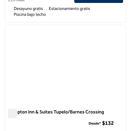
Desayuno gratis
Estacionamiento gratis
Piscina bajo techo
1
/
12
imagen anterior
siguie
1 de 12
Hampton Inn & Suites Tupelo/Barnes Crossing
Hampton Inn & Suites Tupelo/Barnes Crossing
$132
Desde*