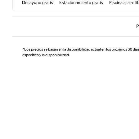
Desayuno gratis
Estacionamiento gratis
Piscina al aire li
Página
P
*Los precios se basan en la disponibilidad actual en los próximos 30 días
específico y la disponibilidad.