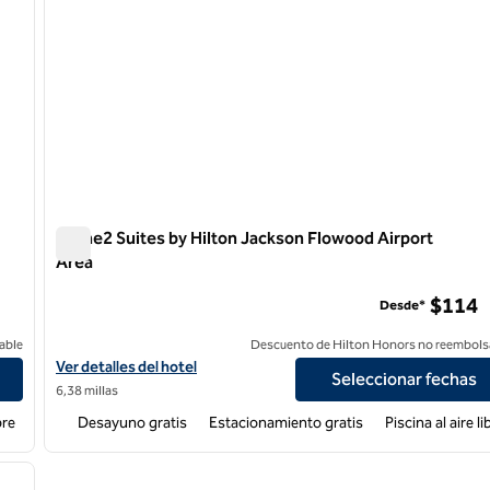
Home2 Suites by Hilton Jackson Flowood Airport
Area
Home2 Suites by Hilton Jackson Flowood Airport Area
$114
Desde*
able
Descuento de Hilton Honors no reembols
Ver detalles del hotel para Home2 Suites by Hilton Jackson Flowo
Ver detalles del hotel
Seleccionar fechas
6,38 millas
bre
Desayuno gratis
Estacionamiento gratis
Piscina al aire li
/
12
siguiente imagen