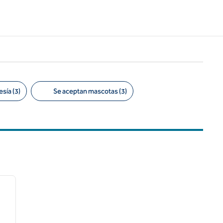
sía (3)
Se aceptan mascotas (3)
/
12
siguiente imagen