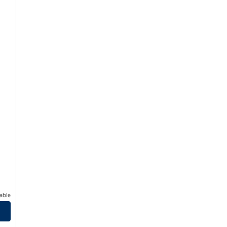
able
 Mississippi