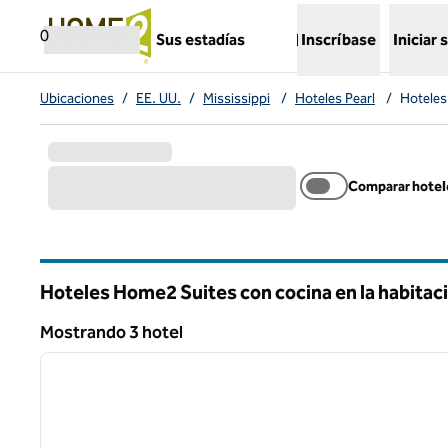
Saltar a contenido
,
abre una nueva pestaña
0
Sus estadías
Inscríbase
Iniciar 
Ubicaciones
/
EE. UU.
/
Mississippi
/
Hoteles Pearl
/
Hoteles
Comparar hotel
Hoteles Home2 Suites con cocina en la habitaci
Mississippi
Mostrando 3 hotel
1
Mostrando 3 hotel
imagen anterior
1 de 12