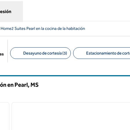
sesión
 Home2 Suites Pearl en la cocina de la habitación
Desayuno de cortesía (3)
Estacionamiento de corte
es
Filtros sugeridos
ón en Pearl,
MS
/
12
1
siguiente imagen
imagen anterior
1 de 12