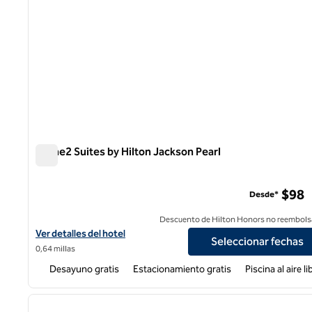
Home2 Suites by Hilton Jackson Pearl
Home2 Suites by Hilton Jackson Pearl
$98
Desde*
Descuento de Hilton Honors no reembols
Ver detalles del hotel Home2 Suites by Hilton Jackson Pearl
Ver detalles del hotel
Seleccionar fechas
0,64 millas
Desayuno gratis
Estacionamiento gratis
Piscina al aire li
1
imagen anterior
1 de 12