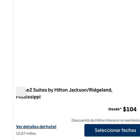
Home2 Suites by Hilton Jackson/Ridgeland,
Mississippi
Home2 Suites by Hilton Jackson/Ridgeland, Mississippi
$104
Desde*
Descuento de Hilton Honors no reembols
Ver detalles del hotel Home2 Suites by Hilton Jackson/Ridgeland,
Ver detalles del hotel
Seleccionar fechas
10,87 millas