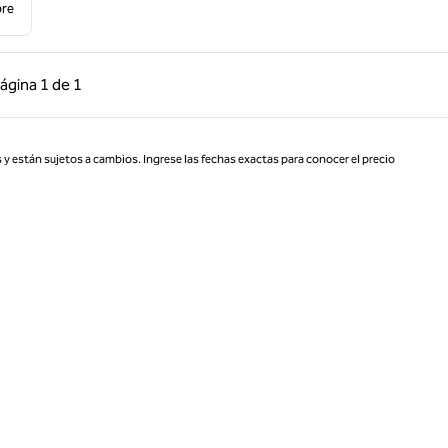
bre
 anterior, 1 de 1
Página siguiente, 1 de 1
ágina
1 de 1
Página 1 de 1
 y están sujetos a cambios. Ingrese las fechas exactas para conocer el precio