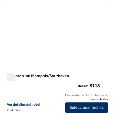
imagen anterior
siguie
1 de 12
Hampton Inn Memphis/Southaven
Hampton Inn Memphis/Southaven
$118
Desde*
Descuento de Hilton Honors no
reembolsable
Ver detalles del hotel Hampton Inn Memphis/Southaven
Ver detalles del hotel
Seleccionar fechas
2,04 millas