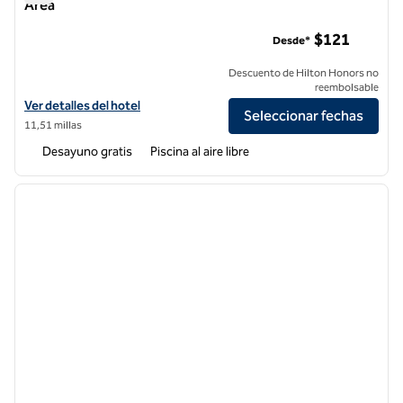
Area
Hampton Inn & Suites Memphis East Germantown Area
$121
Desde*
Descuento de Hilton Honors no
reembolsable
Ver detalles del hotel Hampton Inn & Suites Memphis East Germant
Ver detalles del hotel
Seleccionar fechas
11,51 millas
Desayuno gratis
Piscina al aire libre
1
/
12
imagen anterior
siguie
1 de 12