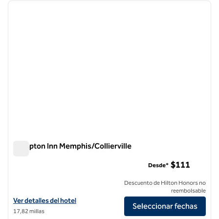
imagen anterior
siguie
1 de 12
Hampton Inn Memphis/Collierville
Hampton Inn Memphis/Collierville
$111
Desde*
Descuento de Hilton Honors no
reembolsable
Ver detalles del hotel Hampton Inn Memphis/Collierville
Ver detalles del hotel
Seleccionar fechas
17,82 millas