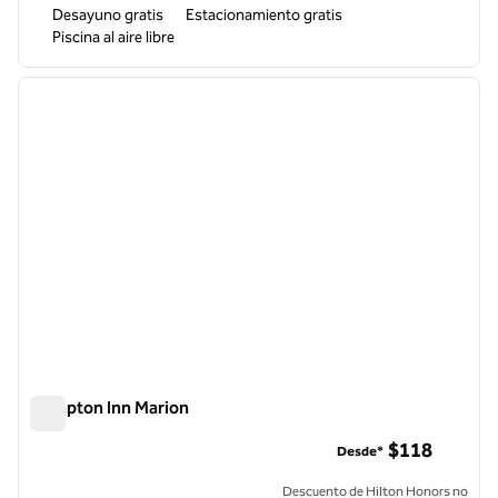
Desayuno gratis
Estacionamiento gratis
Piscina al aire libre
1
/
12
imagen anterior
siguie
1 de 12
Hampton Inn Marion
Hampton Inn Marion
$118
Desde*
Descuento de Hilton Honors no