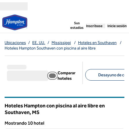
Saltar a contenido
,
abre una pestaña n
Sus
Inscríbase
Inicie sesión
estadías
Ubicaciones
/
EE. UU.
/
Mississippi
/
Hoteles en Southaven
/
Hoteles Hampton Southaven con piscina al aire libre
Comparar
Desayuno de cort
hoteles
Filtros sugeridos
Hoteles Hampton con piscina al aire libre en
Southaven,
MS
Mississippi
Mostrando 10 hotel
1
/
12
Mostrando 10 hotel