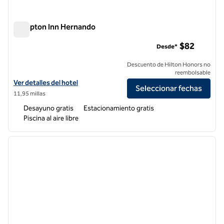
Hampton Inn Hernando
Hampton Inn Hernando
$82
Desde*
Descuento de Hilton Honors no
reembolsable
Ver detalles del hotel Hampton Inn Hernando
Ver detalles del hotel
Seleccionar fechas
11,95 millas
Desayuno gratis
Estacionamiento gratis
Piscina al aire libre
1
/
12
imagen anterior
siguie
1 de 12