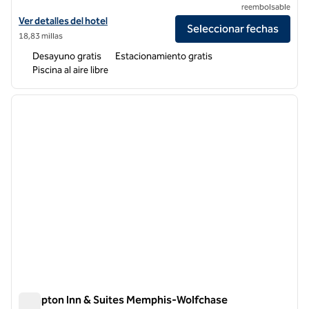
reembolsable
Ver detalles del hotel Hampton Inn Marion
Ver detalles del hotel
Seleccionar fechas
18,83 millas
Desayuno gratis
Estacionamiento gratis
Piscina al aire libre
1
/
12
imagen anterior
siguie
1 de 12
Hampton Inn & Suites Memphis-Wolfchase