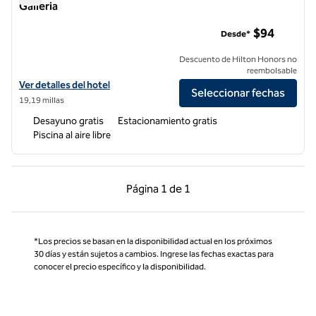
Galleria
Hampton Inn & Suites Memphis-Wolfchase Galleria
$94
Desde*
Descuento de Hilton Honors no
reembolsable
Ver detalles del hotel Hampton Inn & Suites Memphis-Wolfchase Gall
Ver detalles del hotel
Seleccionar fechas
19,19 millas
Desayuno gratis
Estacionamiento gratis
Piscina al aire libre
Página anterior, 1 de 1
Página siguiente, 1 d
Página
1 de 1
Página 1 de 1
*Los precios se basan en la disponibilidad actual en los próximos
30 días y están sujetos a cambios. Ingrese las fechas exactas para
conocer el precio específico y la disponibilidad.