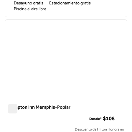
Desayuno gratis
Estacionamiento gratis
Piscina al aire libre
1
/
12
imagen anterior
siguie
1 de 12
Hampton Inn Memphis-Poplar
Hampton Inn Memphis-Poplar
$108
Desde*
Descuento de Hilton Honors no