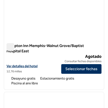
Hampton Inn Memphis-Walnut Grove/Baptist
Hospital East
Hampton Inn Memphis-Walnut Grove/Baptist Hospital East
Agotado
Consultar fechas disponibles
Ver detalles del hotel Hampton Inn Memphis-Walnut Grove/Baptist H
Ver detalles del hotel
Seleccionar fechas
12,76 millas
Desayuno gratis
Estacionamiento gratis
Piscina al aire libre
1
/
12
imagen anterior
siguie
1 de 12