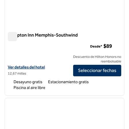
Hampton Inn Memphis-Southwind
Hampton Inn Memphis-Southwind
$89
Desde*
Descuento de Hilton Honors no
reembolsable
Ver detalles del hotel Hampton Inn Memphis-Southwind
Ver detalles del hotel
Seleccionar fechas
12,67 millas
Desayuno gratis
Estacionamiento gratis
Piscina al aire libre
1
/
12
imagen anterior
siguie
1 de 12