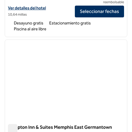
reembolsable
Ver detalles del hotel Hampton Inn Memphis-Poplar
Ver detalles del hotel
Seleccionar fechas
10,64 millas
Desayuno gratis
Estacionamiento gratis
Piscina al aire libre
1
/
12
imagen anterior
siguie
1 de 12
Hampton Inn & Suites Memphis East Germantown