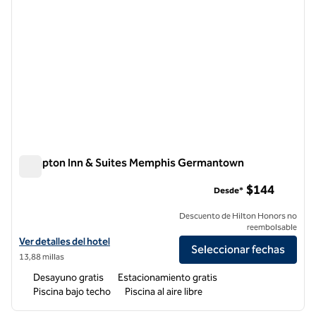
Hampton Inn & Suites Memphis Germantown
Hampton Inn & Suites Memphis Germantown
$144
Desde*
Descuento de Hilton Honors no
reembolsable
Ver detalles del hotel Hampton Inn & Suites Memphis Germantown
Ver detalles del hotel
Seleccionar fechas
13,88 millas
Desayuno gratis
Estacionamiento gratis
Piscina bajo techo
Piscina al aire libre
1
/
12