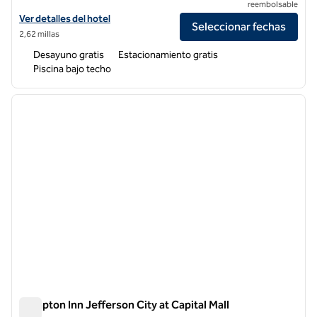
reembolsable
Ver detalles del hotel Hampton Inn Columbia
Ver detalles del hotel
Seleccionar fechas
2,62 millas
Desayuno gratis
Estacionamiento gratis
Piscina bajo techo
1
/
12
imagen anterior
siguie
1 de 12
Hampton Inn Jefferson City at Capital Mall