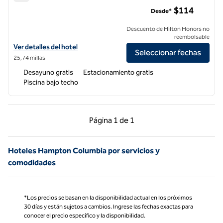
Hampton Inn Jefferson City at Capital Mall
$114
Desde*
Descuento de Hilton Honors no
reembolsable
Ver detalles del hotel Hampton Inn Jefferson City at Capital Mall
Ver detalles del hotel
Seleccionar fechas
25,74 millas
Desayuno gratis
Estacionamiento gratis
Piscina bajo techo
Página anterior, 1 de 1
Página siguiente, 1 d
Página
1 de 1
Página 1 de 1
Hoteles Hampton Columbia por servicios y
comodidades
*Los precios se basan en la disponibilidad actual en los próximos
30 días y están sujetos a cambios. Ingrese las fechas exactas para
conocer el precio específico y la disponibilidad.