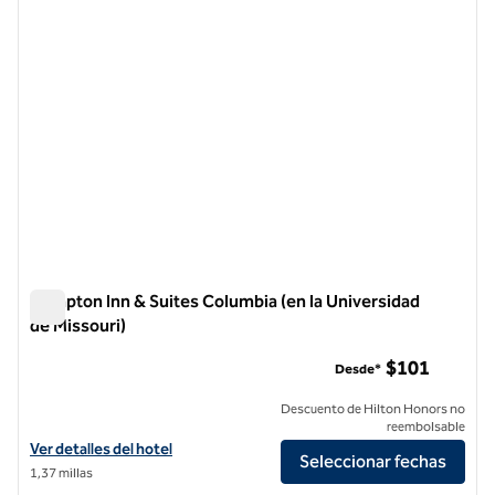
Hampton Inn & Suites Columbia (en la Universidad
de Missouri)
Hampton Inn & Suites Columbia (en la Universidad de Missour
$101
Desde*
Descuento de Hilton Honors no
reembolsable
Ver detalles del hotel Hampton Inn & Suites Columbia (en University o
Ver detalles del hotel
Seleccionar fechas
1,37 millas