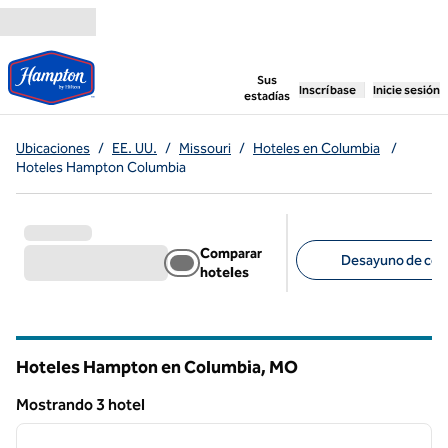
Saltar a contenido
,
abre una pestaña n
Sus
Inscríbase
Inicie sesión
estadías
Ubicaciones
/
EE. UU.
/
Missouri
/
Hoteles en Columbia
/
Hoteles Hampton Columbia
Comparar
Desayuno de corte
hoteles
Filtros sugeridos
Hoteles Hampton en Columbia,
MO
Missouri
Mostrando 3 hotel
1
/
12
Mostrando 3 hotel
imagen anterior
siguie
1 de 12