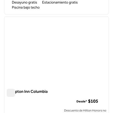
Desayuno gratis
Estacionamiento gratis
Piscina bajo techo
1
/
12
imagen anterior
siguie
1 de 12
Hampton Inn Columbia
Hampton Inn Columbia
$105
Desde*
Descuento de Hilton Honors no