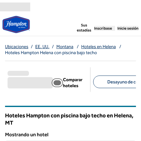
Saltar a contenido
,
abre una pestaña n
Sus
Inscríbase
Inicie sesión
estadías
Ubicaciones
/
EE. UU.
/
Montana
/
Hoteles en Helena
/
Hoteles Hampton Helena con piscina bajo techo
Comparar
Desayuno de corte
hoteles
Filtros sugeridos
Hoteles Hampton con piscina bajo techo en Helena,
MT
Montana
Mostrando un hotel
1
/
12
Mostrando un hotel