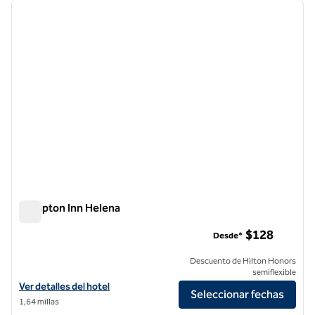
imagen anterior
siguie
1 de 12
Hampton Inn Helena
Hampton Inn Helena
$128
Desde*
Descuento de Hilton Honors
semiflexible
Ver detalles del hotel Hampton Inn Helena
Ver detalles del hotel
Seleccionar fechas
1,64 millas