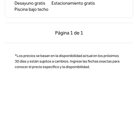
Desayuno gratis
Estacionamiento gratis
Piscina bajo techo
Página anterior, 1 de 1
Página siguiente, 1 d
Página
1 de 1
Página 1 de 1
*Los precios se basan en la disponibilidad actual en los próximos
30 días y están sujetos a cambios. Ingrese las fechas exactas para
conocer el precio específico y la disponibilidad.