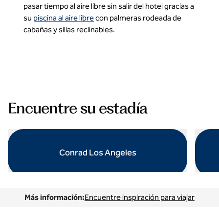
pasar tiempo al aire libre sin salir del hotel gracias a
su
piscina al aire libre
con palmeras rodeada de
cabañas y sillas reclinables.
1
/
2
imagen anterior
sigu
1 de 2
Encuentre su estadía
Conrad Los Angeles
abre el cuadro de diálogo modal
abre el
Más información:
Encuentre inspiración para viajar