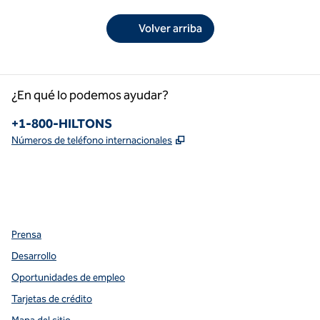
Volver arriba
¿En qué lo podemos ayudar?
Teléfono:
+1-800-HILTONS
,
Abre una pestaña nueva
Números de teléfono internacionales
facebook
x
instagram
,
Abre una pestaña nueva
,
Abre una pestaña nueva
,
Abre una pestaña nueva
Prensa
Desarrollo
Oportunidades de empleo
Tarjetas de crédito