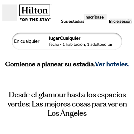
Saltar a contenido
Inscríbase
Abierto
Sus estadías
Inicie sesión
lugarCualquier
En cualquier
detalles de búsqueda , Cualquier fecha, 1 habitación, 1 adu
fecha
• 1 habitación, 1 adultoeditar
Comience a planear su estadía.
Ver hoteles.
Desde el glamour hasta los espacios
verdes: Las mejores cosas para ver en
Los Ángeles