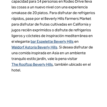
capacidad para 14 personas en Rodeo Drive lleva
las cosas a un nuevo nivel con una experiencia
omakase de 20 platos. Para disfrutar de refrigerios
rápidos, pase por el Beverly Hills Farmers Market
para disfrutar de frutas cultivadas en California y
jugos recién exprimidos o disfrute de refrigerios
ligeros y cócteles de inspiración mediterránea en
el elegante
bar Espelette Beverly Hills
en
Waldorf Astoria Beverly Hills
. Si desea disfrutar de
una comida inspirada en Asia en un ambiente
tranquilo estilo jardín, vale la pena visitar
The Rooftop Beverly Hills
, también ubicado en el
hotel.
1
/
2
imagen anterior
sigu
1 de 2