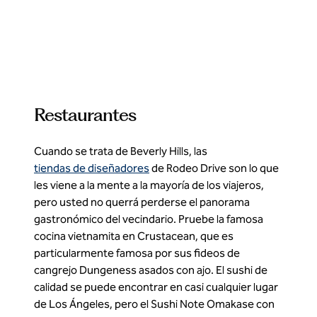
1
/
2
imagen anterior
sigu
1 de 2
Restaurantes
Cuando se trata de Beverly Hills, las
tiendas de diseñadores
de Rodeo Drive son lo que
les viene a la mente a la mayoría de los viajeros,
pero usted no querrá perderse el panorama
gastronómico del vecindario. Pruebe la famosa
cocina vietnamita en Crustacean, que es
particularmente famosa por sus fideos de
cangrejo Dungeness asados con ajo. El sushi de
calidad se puede encontrar en casi cualquier lugar
de Los Ángeles, pero el Sushi Note Omakase con