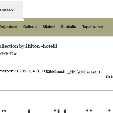
u sisään
Tarjoukset
Galleria
Sijainti
Ruokailu
Tapahtumat
ection by Hilton -hotelli
,
Avaa uuden välilehden
svallat
SähköpostiBHMRM
meroon +1 205-354-0171
_GM
@hilton.com
Sähköposti
Sisä