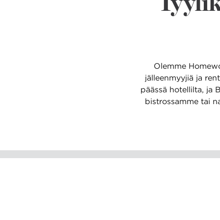
Tyylik
Olemme Homewoodin
jälleenmyyjiä ja ren
päässä hotellilta, j
bistrossamme tai na