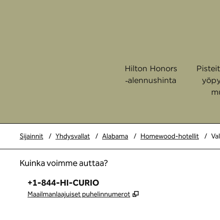
Hilton Honors
Pistei
‑alennushinta
yöpy
m
Sijainnit
/
Yhdysvallat
/
Alabama
/
Homewood-hotellit
/
Va
Kuinka voimme auttaa?
Puhelin:
+1-844-HI-CURIO
,
Avaa uuden välilehden
Maailmanlaajuiset puhelinnumerot