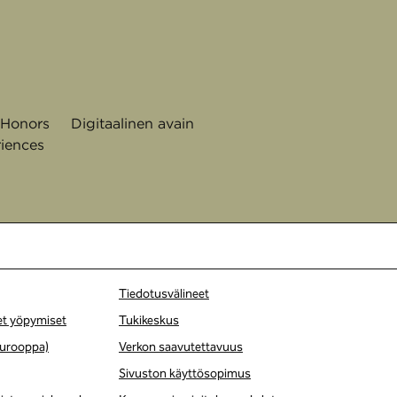
 Honors
Digitaalinen avain
iences
Tiedotusvälineet
et yöpymiset
Tukikeskus
(Eurooppa)
Verkon saavutettavuus
Sivuston käyttösopimus