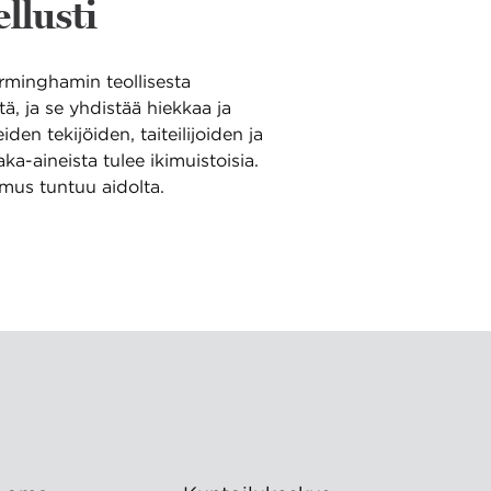
llusti
rminghamin teollisesta
, ja se yhdistää hiekkaa ja
n tekijöiden, taiteilijoiden ja
aka-aineista tulee ikimuistoisia.
emus tuntuu aidolta.