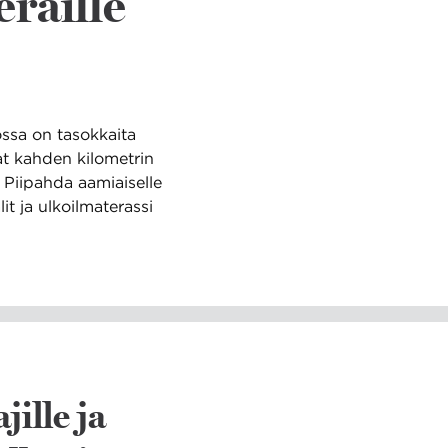
eraille
ossa on tasokkaita
vat kahden kilometrin
 Piipahda aamiaiselle
t ja ulkoilmaterassi
jille ja