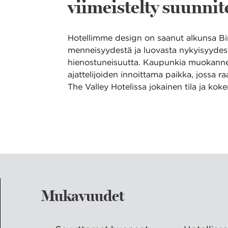
viimeistelty suunnite
Hotellimme design on saanut alkunsa Bi
menneisyydestä ja luovasta nykyisyydestä
hienostuneisuutta. Kaupunkia muokanneide
ajattelijoiden innoittama paikka, jossa ra
The Valley Hotelissa jokainen tila ja kok
Mukavuudet