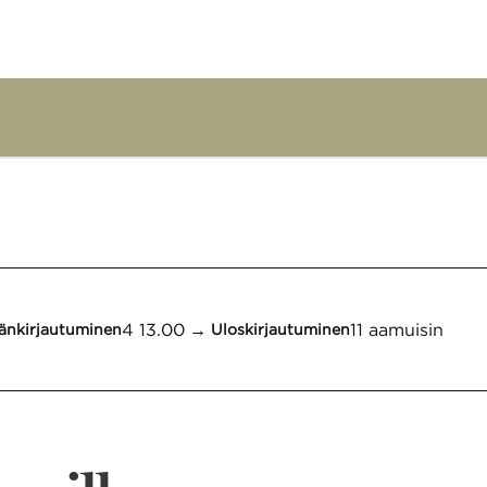
1/12
1
/
12
edellinen kuva
seuraava kuva
4 13.00
→
11 aamuisin
änkirjautuminen
Uloskirjautuminen