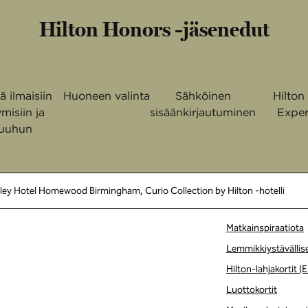
Hilton Honors -jäsenedut
tä ilmaisiin
Huoneen valinta
Sähköinen
Hilton
misiin ja
sisäänkirjautuminen
Exper
uuhun
lley Hotel Homewood Birmingham, Curio Collection by Hilton -hotelli
Matkainspiraatiota
Lemmikkiystävällis
Hilton-lahjakortit 
Luottokortit