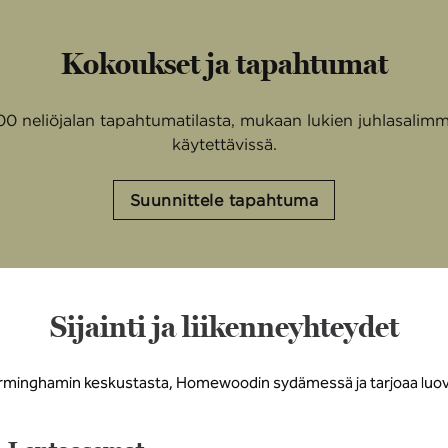
Kokoukset ja tapahtumat
000 neliöjalan tapahtumatilasta, mukaan lukien juhlasalimm
käytettävissä.
Suunnittele tapahtuma
Sijainti ja liikenneyhteydet
rminghamin keskustasta, Homewoodin sydämessä ja tarjoaa luovia 