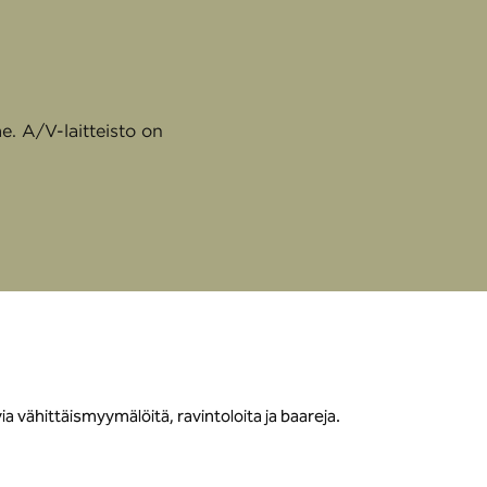
e. A/V-laitteisto on
vähittäismyymälöitä, ravintoloita ja baareja.