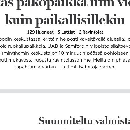
äs pakopaikka niin vi
kuin paikallisillekin
129 Huoneet
5 Lattiat
2 Ravintolat
 keskustassa, erittäin helposti käveltävällä alueella, j
toja ruokailupaikkoja. UAB ja Samfordin yliopisto sijaitse
a Birminghamin keskusta on 10 minuutin päässä pohjoiseen.
uti mukavasta ruoasta ravintolassamme. Meillä on juhlasali
tapahtumia varten – ja tiimi lisätietoja varten.
Suunniteltu valmista