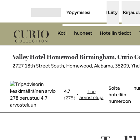
Siirry sisältöön
Yöpymisesi
Liity
Kirjaud
Avaa valikko
Koti
huoneet
Hotellin tiedot
Valley Hotel Homewood Birmingham, Curio Coll
2727 18th Street South, Homewood, Alabama, 35209, Yhdy
Soita
nu
Soita
4,7
Lue
•
hotelliin
arvosteluja
(
278
)
numeroon