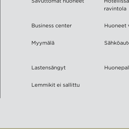
Savuttomat huoneet
Hotelliss
ravintola
Business center
Huoneet v
Myymälä
Sähköaut
Lastensängyt
Huone­pal
Lemmikit ei sallittu