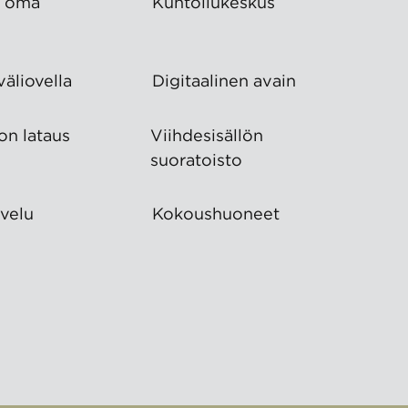
a oma
Kuntoilukeskus
äliovella
Digitaalinen avain
on lataus
Viihdesisällön
suoratoisto
velu
Kokous­huoneet