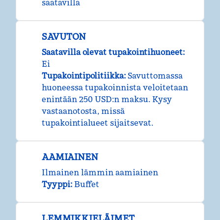
saatavilla
SAVUTON
Saatavilla olevat tupakointihuoneet:
Ei
Tupakointipolitiikka:
Savuttomassa
huoneessa tupakoinnista veloitetaan
enintään 250 USD:n maksu. Kysy
vastaanotosta, missä
tupakointialueet sijaitsevat.
AAMIAINEN
Ilmainen lämmin aamiainen
Tyyppi:
Buffet
LEMMIKKIELÄIMET