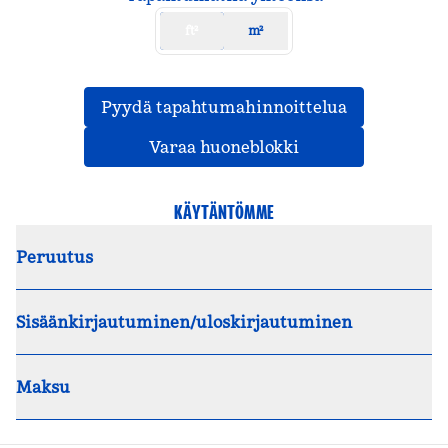
ft²
m²
,
Avaa uuden
Pyydä tapahtumahinnoittelua
,
Avaa uuden väli
Varaa huoneblokki
KÄYTÄNTÖMME
Peruutus
Sisäänkirjautuminen/uloskirjautuminen
Maksu