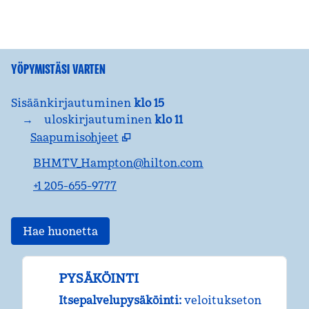
YÖPYMISTÄSI VARTEN
Sisäänkirjautuminen
klo 15
→
uloskirjautuminen
klo 11
Saapumisohjeet
,
Avaa uuden välilehden
BHMTV_Hampton@hilton.com
+1 205-655-9777
Hae huonetta
PYSÄKÖINTI
Itsepalvelupysäköinti
:
veloitukseton