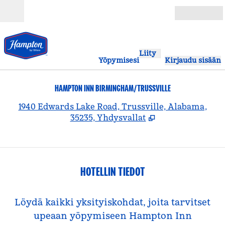
Siirry sisältöön
Avoinna
Liity
Yöpymisesi
Kirjaudu sisään
HAMPTON INN BIRMINGHAM/TRUSSVILLE
,
A
1940 Edwards Lake Road, Trussville, Alabama,
35235, Yhdysvallat
HOTELLIN TIEDOT
Löydä kaikki yksityiskohdat, joita tarvitset
upeaan yöpymiseen Hampton Inn