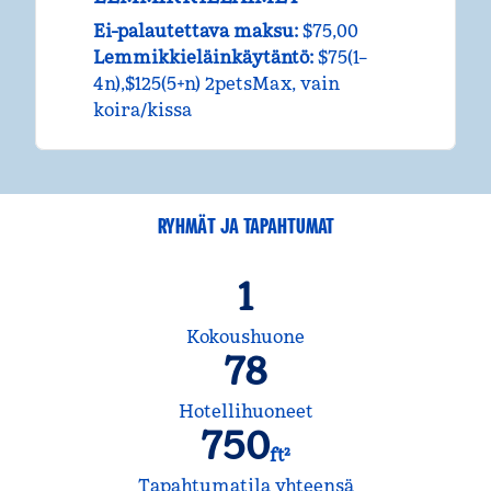
Ei-palautettava maksu:
$75,00
Lemmikkieläinkäytäntö:
$75(1–
4n),$125(5+n) 2petsMax, vain
koira/kissa
RYHMÄT JA TAPAHTUMAT
1
Kokoushuone
78
Hotellihuoneet
750
ft²
neliöjalkaa
Tapahtumatila yhteensä