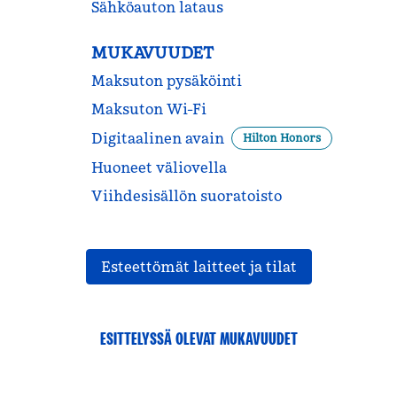
Sähköauton lataus
MUKAVUUDET
Maksuton pysäköinti
Maksuton Wi-Fi
Digitaalinen avain
Hilton Honors
Huoneet väliovella
Viihdesisällön suoratoisto
Esteettömät laitteet ja tilat
ESITTELYSSÄ OLEVAT MUKAVUUDET
KUNTOILUKESKUS