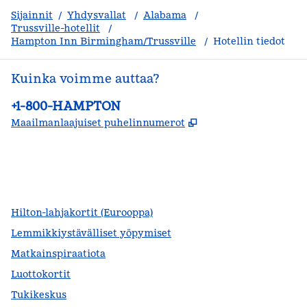
Sijainnit
/
Yhdysvallat
/
Alabama
/
Trussville-hotellit
/
Hampton Inn Birmingham/Trussville
/
Hotellin tiedot
Kuinka voimme auttaa?
Puhelin:
+1-800-HAMPTON
,
Avaa uuden välile
Maailmanlaajuiset puhelinnumerot
facebook
x
instagram
,
avautuu uuteen ikkunaan
,
avaa uuden välilehden
,
avautuu uuteen ikkunaan
Hilton-lahjakortit (Eurooppa)
Lemmikkiystävälliset yöpymiset
Matkainspiraatiota
Luottokortit
Tukikeskus