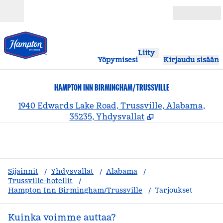
Siirry sisältöön
Avoinna
Liity
Yöpymisesi
Kirjaudu sisään
HAMPTON INN BIRMINGHAM/TRUSSVILLE
,
A
1940 Edwards Lake Road, Trussville, Alabama,
35235, Yhdysvallat
Sijainnit
/
Yhdysvallat
/
Alabama
/
Trussville-hotellit
/
Hampton Inn Birmingham/Trussville
/
Tarjoukset
Kuinka voimme auttaa?