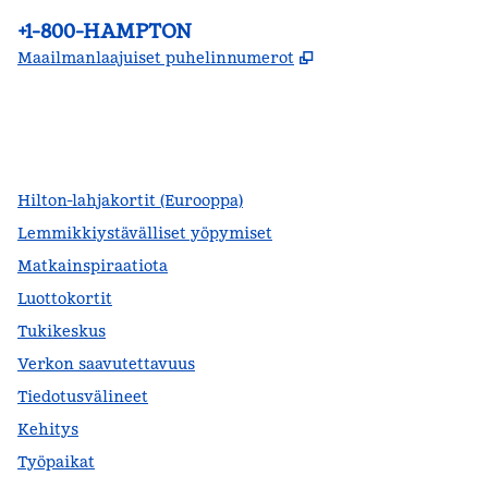
Puhelin:
+1-800-HAMPTON
,
Avaa uuden välile
Maailmanlaajuiset puhelinnumerot
facebook
x
instagram
,
avautuu uuteen ikkunaan
,
avaa uuden välilehden
,
avautuu uuteen ikkunaan
Hilton-lahjakortit (Eurooppa)
Lemmikkiystävälliset yöpymiset
Matkainspiraatiota
Luottokortit
Tukikeskus
Verkon saavutettavuus
Tiedotusvälineet
Kehitys
Työpaikat