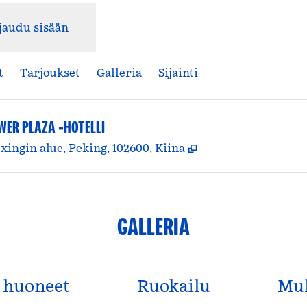
jaudu sisään
t
Tarjoukset
Galleria
Sijainti
ER PLAZA -HOTELLI
,
Avaa uuden välile
ingin alue, Peking, 102600, Kiina
GALLERIA
huoneet
Ruokailu
Mu