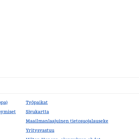
ppa)
Työpaikat
pymiset
Sivukartta
Maailmanlaajuinen tietosuojalauseke
Yritysvastuu