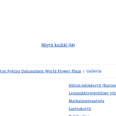
Näytä kaikki (14)
ton Peking Dahongmen World Flower Plaza
/
Galleria
Hilton-lahjakortit (Euroo
Lemmikkiystävälliset yö
Matkainspiraatiota
älilehden
Luottokortit