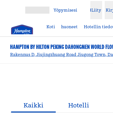
Siirry sisältöön
Yöpymisesi
Liity
Kir
Avaa valikko
Koti
huoneet
Hotellin tiedo
HAMPTON BY HILTON PEKING DAHONGMEN WORLD FLOW
Rakennus D, Jiujingzhuang Road Jiugong Town, Dax
Kaikki
Hotelli