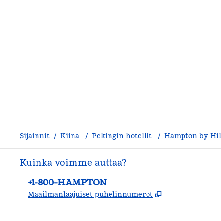
Sijainnit
/
Kiina
/
Pekingin hotellit
/
Hampton by Hil
Kuinka voimme auttaa?
Puhelin:
+1-800-HAMPTON
,
Avaa uuden v
Maailmanlaajuiset puhelinnumerot