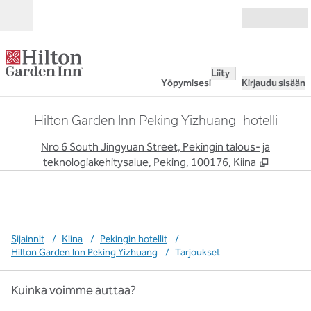
Siirry sisältöön
Avoinna
Liity
Yöpymisesi
Kirjaudu sisään
Hilton Garden Inn Peking Yizhuang -hotelli
,
A
Nro 6 South Jingyuan Street, Pekingin talous- ja
teknologiakehitysalue, Peking, 100176, Kiina
Sijainnit
/
Kiina
/
Pekingin hotellit
/
Hilton Garden Inn Peking Yizhuang
/
Tarjoukset
Kuinka voimme auttaa?