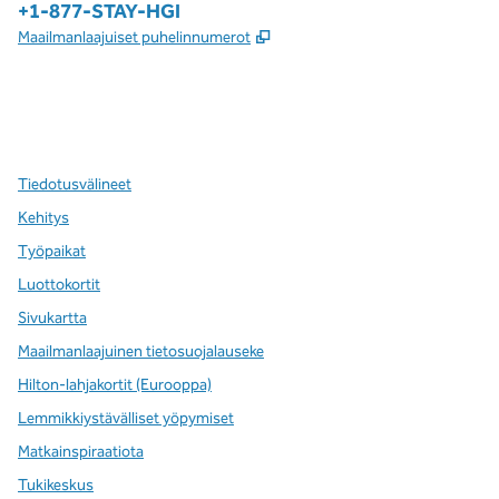
Puhelin:
+1-877-STAY-HGI
,
Avaa uuden välilehden
Maailmanlaajuiset puhelinnumerot
x
facebook
instagram
,
avaa uuden välilehden
,
avautuu uuteen ikkunaan
,
avautuu uuteen ikkunaan
Tiedotusvälineet
Kehitys
Työpaikat
Luottokortit
Sivukartta
Maailmanlaajuinen tietosuojalauseke
Hilton-lahjakortit (Eurooppa)
Lemmikkiystävälliset yöpymiset
Matkainspiraatiota
Tukikeskus