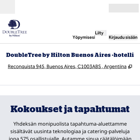
Siirry sisältöön
Avoinna
Liity
Yöpymisesi
Kirjaudu sisään
DoubleTree by Hilton Buenos Aires -hotelli
,
Av
Reconquista 945, Buenos Aires, C1003ABS , Argentiina
1
/
2
edellinen kuva
seur
1/2
Kokoukset ja tapahtumat
Yhdeksän monipuolista tapahtuma-aluettamme
sisältävät uusinta teknologiaa ja catering-palveluja
jopa 575 osallistujalle. Autamme sinua räätälöimään