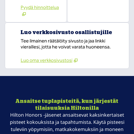
Pyydä hinnoittelua
Luo verkkosivusto osallistujille
Tee ilmainen räätälöity sivusto ja jaa linkki
vieraillesi, jotta he voivat varata huoneensa.
Luo oma verkkosivustosi
Ansaitse tuplapisteitä, kun järjestät
tilaisuuksia Hiltonilla
Hilton Honors -jäsenet ansaitsevat kaksinkertaiset
pisteet kokouksista ja tapahtumista. Käytä pisteesi
tuleviin yöpymisiin, matkakokemuksiin ja moneen