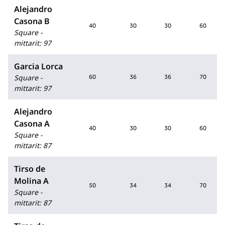
Alejandro
Casona B
40
30
30
60
Square -
mittarit
:
97
Garcia Lorca
Square -
60
36
36
70
mittarit
:
97
Alejandro
Casona A
40
30
30
60
Square -
mittarit
:
87
Tirso de
Molina A
50
34
34
70
Square -
mittarit
:
87