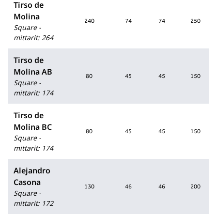
Tirso de
Molina
240
74
74
250
Square -
mittarit
:
264
Tirso de
Molina AB
80
45
45
150
Square -
mittarit
:
174
Tirso de
Molina BC
80
45
45
150
Square -
mittarit
:
174
Alejandro
Casona
130
46
46
200
Square -
mittarit
:
172