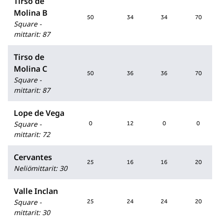
Tirso de
Molina B
50
34
34
70
Square -
mittarit
:
87
Tirso de
Molina C
50
36
36
70
Square -
mittarit
:
87
Lope de Vega
Square -
0
12
0
0
mittarit
:
72
Cervantes
25
16
16
20
Neliömittarit
:
30
Valle Inclan
Square -
25
24
24
20
mittarit
:
30