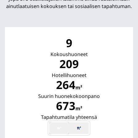
ainutlaatuisen kokouksen tai sosiaalisen tapahtuman.
9
Kokous­huoneet
209
Hotellihuoneet
264
m²
neliömetriä
Suurin huonekokoonpano
673
m²
neliömetriä
Tapahtumatila yhteensä
m²
ft²