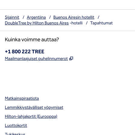
Sijainnit
/
Argentiina
/
Buenos Airesin hotellit
/
DoubleTree by Hilton Buenos Aires
-hotelli
/
Tapahtumat
Kuinka voimme auttaa?
Puhelin:
+1 800 222 TREE
,
Avaa uuden välilehden
Maailmanlaajuiset puhelinnumerot
x
facebook
instagram
,
avaa uuden välilehden
,
avautuu uuteen ikkunaan
,
avautuu uuteen ikkunaan
Matkainspiraatiota
Lemmikkiystävälliset yöpymiset
Hilton-lahjakortit (Eurooppa)
Luottokortit
Tukikeskus