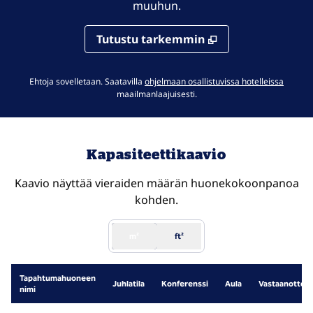
muuhun.
Tutustu tarkemmin
.
Avaa u
Ehtoja sovelletaan. Saatavilla
ohjelmaan osallistuvissa hotelleissa
maailmanlaajuisesti.
Kapasiteettikaavio
Kaavio näyttää vieraiden määrän huonekokoonpanoa
kohden.
m²
ft²
Tapahtumahuoneen
Juhlatila
Konferenssi
Aula
Vastaanotto
nimi