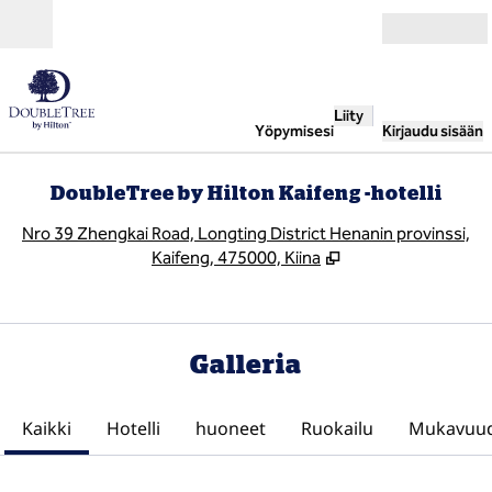
Siirry sisältöön
Avoinna
Liity
Yöpymisesi
Kirjaudu sisään
DoubleTree by Hilton Kaifeng -hotelli
,
A
Nro 39 Zhengkai Road, Longting District Henanin provinssi,
Kaifeng, 475000, Kiina
Galleria
Kaikki
Hotelli
huoneet
Ruokailu
Mukavuu