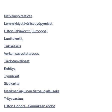
,
avaa uuden välilehden
,
avautuu uuteen ikkunaan
,
avautuu uuteen ikkunaan
Matkainspiraatiota
Lemmikkiystävälliset yöpymiset
Hilton-lahjakortit (Eurooppa)
Luottokortit
Tukikeskus
Verkon saavutettavuus
Tiedotusvälineet
Kehitys
Työpaikat
Sivukartta
Maailmanlaajuinen tietosuojalauseke
Yritysvastuu
Hilton Honors -alennuksen ehdot