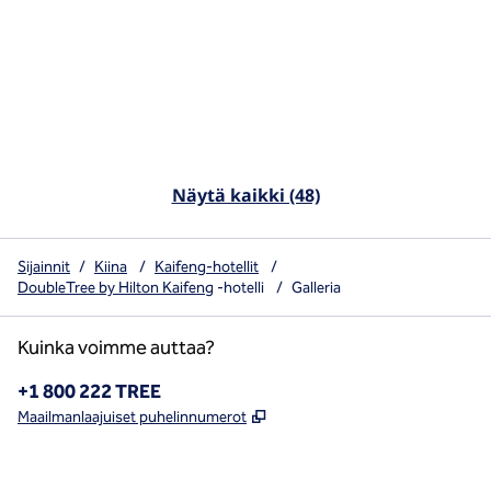
Näytä kaikki (48)
Sijainnit
/
Kiina
/
Kaifeng-hotellit
/
DoubleTree by Hilton Kaifeng
-hotelli
/
Galleria
Kuinka voimme auttaa?
Puhelin:
+1 800 222 TREE
,
Avaa uuden välilehden
Maailmanlaajuiset puhelinnumerot
x
facebook
instagram