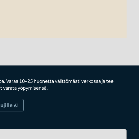
 Varaa 10–25 huonetta välittömästi verkossa ja tee
ivat varata yöpymisensä.
,
Avaa uuden välilehden
ujille