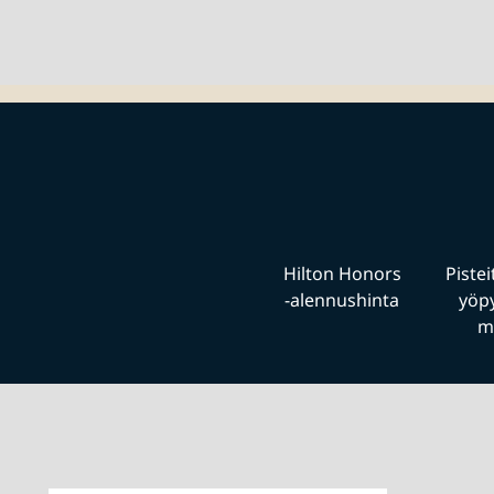
Hilton Honors
Pistei
‑alennushinta
yöpy
m