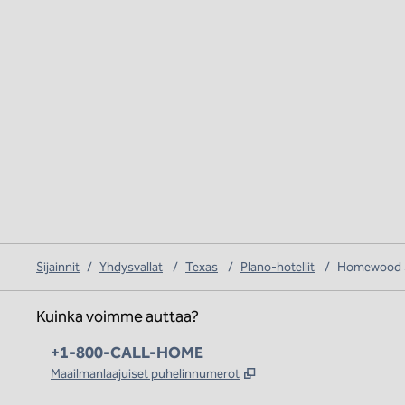
Sijainnit
/
Yhdysvallat
/
Texas
/
Plano-hotellit
/
Homewood Su
Kuinka voimme auttaa?
Puhelin:
+1-800-CALL-HOME
,
Avaa uuden välilehden
Maailmanlaajuiset puhelinnumerot