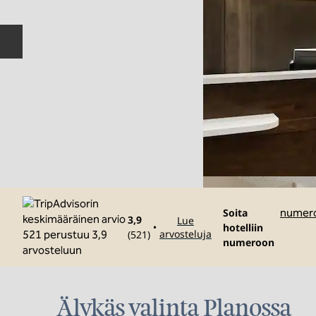
Edellinen dia
Soita
Soita
numero
3,9
Lue
hotelliin
•
arvosteluja
(
521
)
numeroon
Älykäs valinta Planossa