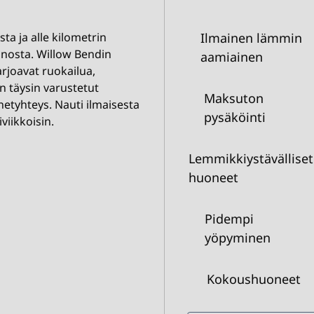
ta ja alle kilometrin
Ilmainen lämmin
anosta. Willow Bendin
aamiainen
rjoavat ruokailua,
on täysin varustetut
Maksuton
rnetyhteys. Nauti ilmaisesta
pysäköinti
viikkoisin.
Lemmikkiystävälliset
huoneet
Pidempi
yöpyminen
Kokous­huoneet