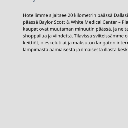
Hotellimme sijaitsee 20 kilometrin päässä Dallasis
päässä Baylor Scott & White Medical Center – Pl
kaupat ovat muutaman minuutin päässä, ja ne ta
shoppailua ja viihdettä. Tilavissa sviiteissämme 
keittiöt, oleskelutilat ja maksuton langaton inte
lämpimästä aamiaisesta ja ilmaisesta illasta keski