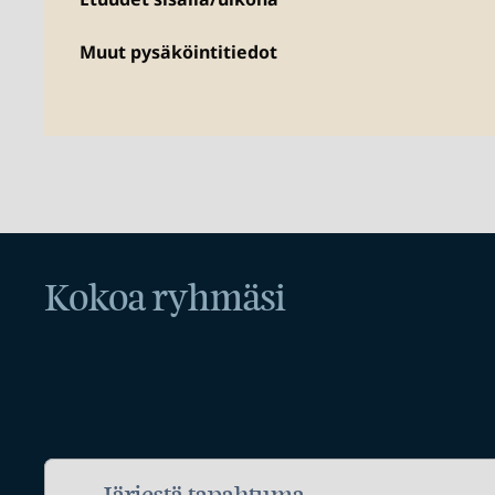
Muut pysäköintitiedot
Kokoa ryhmäsi