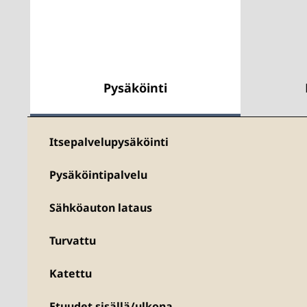
Pysäköinti
Itsepalvelupysäköinti
Pysäköintipalvelu
Sähköauton lataus
Turvattu
Katettu
Etuudet sisällä/ulkona