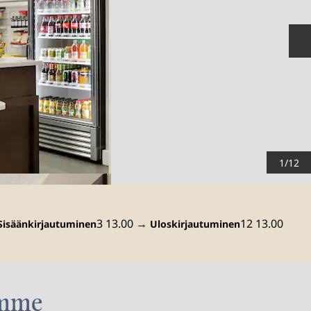
S
1
/
12
3 13.00
→
12 13.00
Sisäänkirjautuminen
Uloskirjautuminen
emme