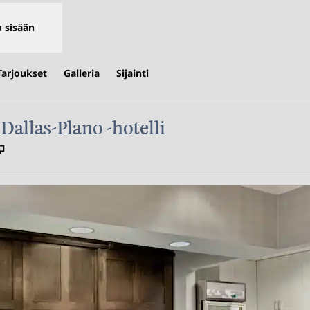
u sisään
Tarjoukset
Galleria
Sijainti
allas-Plano -hotelli
,
Avaa uuden välilehden