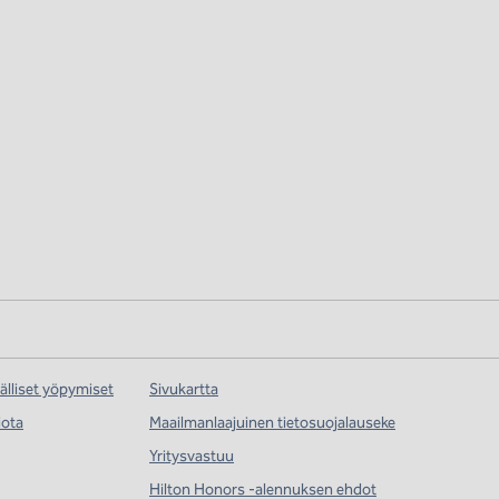
lliset yöpymiset
Sivukartta
iota
Maailmanlaajuinen tietosuojalauseke
Yritysvastuu
Hilton Honors -alennuksen ehdot