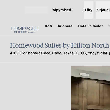
Siirry sisältöön
Yöpymisesi
Liity
Kirjaud
Avaa valikko
Koti
huoneet
Hotellin tiedot
Homewood Suites by Hilton North D
4705 Old Shepard Place, Plano, Texas, 75093, Yhdysvallat