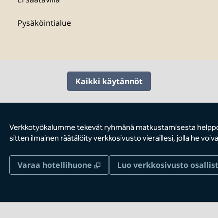
Pysäköintialue
Kaikki käytännöt
Verkkotyökalumme tekevät ryhmänä matkustamisesta helppoa.
sitten ilmainen räätälöity verkkosivusto vieraillesi, jolla he vo
,
Avaa uuden välilehden
Varaa hotellihuone
Luo verkkosivusto osallist