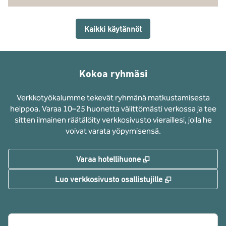
Kaikki käytännöt
Kokoa ryhmäsi
Verkkotyökalumme tekevät ryhmänä matkustamisesta
helppoa. Varaa 10–25 huonetta välittömästi verkossa ja tee
sitten ilmainen räätälöity verkkosivusto vieraillesi, jolla he
voivat varata yöpymisensä.
,
Avaa uuden välilehd
Varaa hotellihuone
,
Avaa uuden vä
Luo verkkosivusto osallistujille