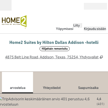
Siirry sisältöön
Avoinna
Liity
Yöpymisesi
Kirjaudu sisään
Home2 Suites by Hilton Dallas Addison -hotelli
Hiljattain remontoitu
,
Av
4875 Belt Line Road, Addison, Texas, 75254, Yhdysvallat
1
/
12
edellinen kuva
seur
1/12
Yhteystiedot
arvostelua
Yhteystiedot
Saapumisaika
4,6
(
401
)