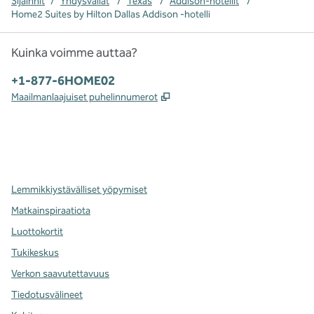
Sijainnit
/
Yhdysvallat
/
Texas
/
Addison-hotellit
/
Home2 Suites by Hilton Dallas Addison -hotelli
Kuinka voimme auttaa?
Puhelin:
+1-877-6HOME02
,
Avaa uuden välilehden
Maailmanlaajuiset puhelinnumerot
x
facebook
instagram
,
avaa uuden välilehden
,
avautuu uuteen ikkunaan
,
avautuu uuteen ikkunaan
Lemmikkiystävälliset yöpymiset
Matkainspiraatiota
Luottokortit
Tukikeskus
Verkon saavutettavuus
Tiedotusvälineet