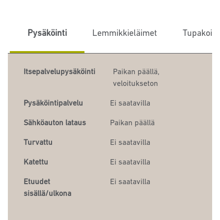
Pysäköinti
Lemmikkieläimet
Tupakoint
Itsepalvelupysäköinti
Paikan päällä
,
veloitukseton
Pysäköintipalvelu
Ei saatavilla
Sähköauton lataus
Paikan päällä
Turvattu
Ei saatavilla
Katettu
Ei saatavilla
Etuudet
Ei saatavilla
sisällä/ulkona