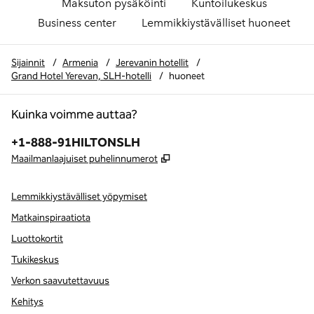
Maksuton pysäköinti
Kuntoilukeskus
Business center
Lemmikkiystävälliset huoneet
Sijainnit
/
Armenia
/
Jerevanin hotellit
/
Grand Hotel Yerevan, SLH-hotelli
/
huoneet
Kuinka voimme auttaa?
Puhelin:
+1-888-91HILTONSLH
,
Avaa uuden välilehden
Maailmanlaajuiset puhelinnumerot
Lemmikkiystävälliset yöpymiset
Matkainspiraatiota
Luottokortit
Tukikeskus
Verkon saavutettavuus
Kehitys