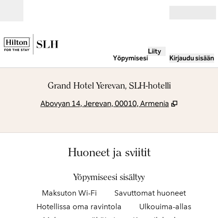
Siirry sisältöön
Avoinna
Liity
Yöpymisesi
Kirjaudu sisään
Grand Hotel Yerevan, SLH-hotelli
,
Avaa uuden
Abovyan 14, Jerevan, 00010, Armenia
Huoneet ja sviitit
Yöpymiseesi sisältyy
Maksuton Wi-Fi
Savuttomat huoneet
Hotellissa oma ravintola
Ulkouima-allas