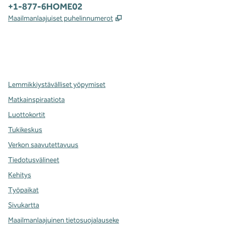
Puhelin:
+1-877-6HOME02
,
Avaa uuden välilehden
Maailmanlaajuiset puhelinnumerot
x
facebook
instagram
,
avaa uuden välilehden
,
avautuu uuteen ikkunaan
,
avautuu uuteen ikkunaan
Lemmikkiystävälliset yöpymiset
Matkainspiraatiota
Luottokortit
Tukikeskus
Verkon saavutettavuus
Tiedotusvälineet
Kehitys
Työpaikat
Sivukartta
Maailmanlaajuinen tietosuojalauseke