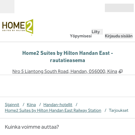
Siirry sisältöön
Avoinna
Liity
Yöpymisesi
Kirjaudu sisään
Home2 Suites by Hilton Handan East -
rautatieasema
,
Avaa
Nro 5 Liantong South Road, Handan, 056000, Kiina
Sijainnit
/
Kiina
/
Handan-hotellit
/
Home2 Suites by Hilton Handan East Railway Station
/
Tarjoukset
Kuinka voimme auttaa?