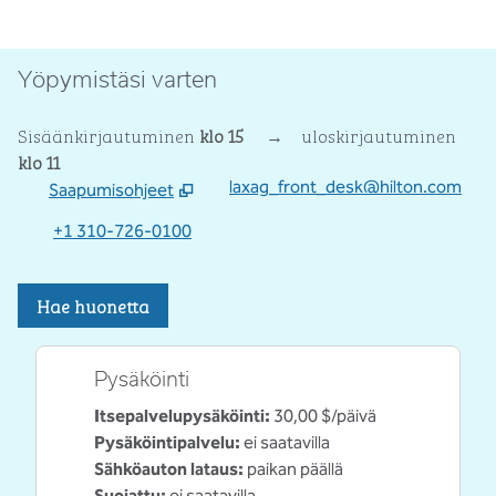
Yöpymistäsi varten
Sisäänkirjautuminen
klo 15
→
uloskirjautuminen
klo 11
laxag_front_desk@hilton.com
Saapumisohjeet
,
Avaa uuden välilehden
+1 310-726-0100
Hae huonetta
Pysäköinti
Itsepalvelupysäköinti
:
30,00 $/päivä
Pysäköintipalvelu
:
ei saatavilla
Sähköauton lataus
:
paikan päällä
Suojattu
:
ei saatavilla