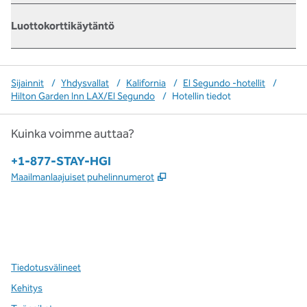
Luottokorttikäytäntö
Sijainnit
/
Yhdysvallat
/
Kalifornia
/
El Segundo -hotellit
/
Hilton Garden Inn LAX/El Segundo
/
Hotellin tiedot
Kuinka voimme auttaa?
Puhelin:
+1-877-STAY-HGI
,
Avaa uuden välilehden
Maailmanlaajuiset puhelinnumerot
x
facebook
instagram
,
avaa uuden välilehden
,
avautuu uuteen ikkunaan
,
avautuu uuteen ikkunaan
Tiedotusvälineet
Kehitys