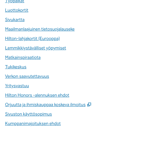
Työpaikat
Luottokortit
Sivukartta
Maailmanlaajuinen tietosuojalauseke
Hilton-lahjakortit (Eurooppa)
Lemmikkiystävälliset yöpymiset
Matkainspiraatiota
Tukikeskus
Verkon saavutettavuus
Yritysvastuu
Hilton Honors -alennuksen ehdot
,
Avaa uuden välilehde
Orjuutta ja ihmiskauppaa koskeva ilmoitus
Sivuston käyttösopimus
Kumppanimajoituksen ehdot