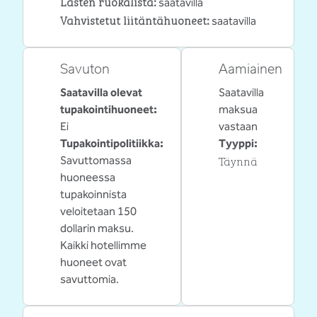
Lasten ruokalista
:
saatavilla
Vahvistetut liitäntähuoneet
:
saatavilla
Savuton
Aamiainen
Saatavilla olevat
Saatavilla
tupakointihuoneet:
maksua
Ei
vastaan
Tupakointipolitiikka:
Tyyppi:
Täynnä
Savuttomassa
huoneessa
tupakoinnista
veloitetaan 150
dollarin maksu.
Kaikki hotellimme
huoneet ovat
savuttomia.