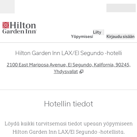
Siirry sisältöön
Avoinna
Liity
Yöpymisesi
Kirjaudu sisään
Hilton Garden Inn LAX/El Segundo -hotelli
,
A
2100 East Mariposa Avenue, El Segundo, Kalifornia, 90245,
Yhdysvallat
Hotellin tiedot
Löydä kaikki tarvitsemasi tiedot upeaan yöpymiseen
Hilton Garden Inn LAX/El Segundo -hotellista.