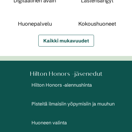
Digitaalinen avain
Lastensängyt
Huone­palvelu
Kokous­huoneet
Kaikki mukavuudet
Hilton Honors -jäsenedut
Hilton Honors ‑alennushinta
Pisteitä ilmaisiin yöpymisiin ja muuhun
Huoneen valinta