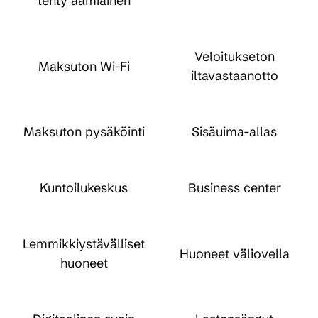
tehty aamiainen
Veloitukseton
Maksuton Wi-Fi
iltavastaanotto
Maksuton pysäköinti
Sisäuima-allas
Kuntoilukeskus
Business center
Lemmikkiystävälliset
Huoneet väliovella
huoneet