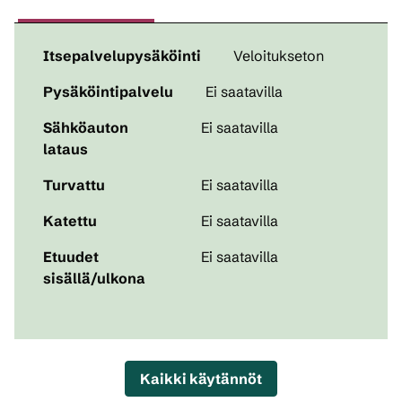
Itsepalvelupysäköinti
Veloitukseton
Pysäköintipalvelu
Ei saatavilla
Sähköauton
Ei saatavilla
lataus
Turvattu
Ei saatavilla
Katettu
Ei saatavilla
Etuudet
Ei saatavilla
sisällä/ulkona
Kaikki käytännöt