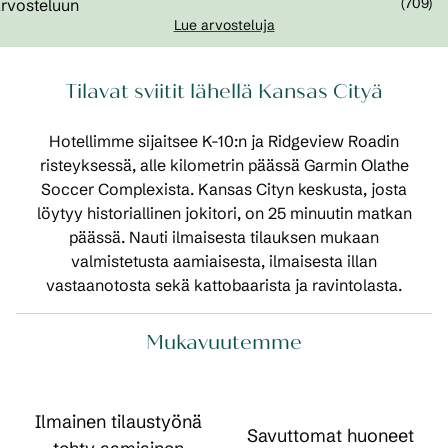
(
709
)
Lue arvosteluja
Tilavat sviitit lähellä Kansas Cityä
Hotellimme sijaitsee K-10:n ja Ridgeview Roadin
risteyksessä, alle kilometrin päässä Garmin Olathe
Soccer Complexista. Kansas Cityn keskusta, josta
löytyy historiallinen jokitori, on 25 minuutin matkan
päässä. Nauti ilmaisesta tilauksen mukaan
valmistetusta aamiaisesta, ilmaisesta illan
vastaanotosta sekä kattobaarista ja ravintolasta.
Mukavuutemme
Ilmainen tilaustyönä
Savuttomat huoneet