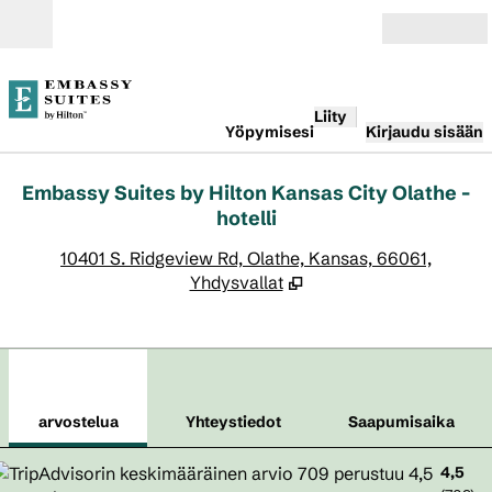
Siirry sisältöön
Avoinna
Liity
Yöpymisesi
Kirjaudu sisään
Embassy Suites by Hilton Kansas City Olathe -
hotelli
,
A
10401 S. Ridgeview Rd, Olathe, Kansas, 66061,
Yhdysvallat
1
/
11
edellinen kuva
seur
1/11
Yhteystiedot
arvostelua
Yhteystiedot
Saapumisaika
4,5