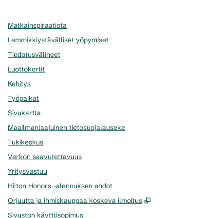
Matkainspiraatiota
Lemmikkiystävälliset yöpymiset
Tiedotusvälineet
Luottokortit
Kehitys
Työpaikat
Sivukartta
Maailmanlaajuinen tietosuojalauseke
Tukikeskus
Verkon saavutettavuus
Yritysvastuu
Hilton Honors -alennuksen ehdot
,
Avaa uuden välil
Orjuutta ja ihmiskauppaa koskeva ilmoitus
Sivuston käyttösopimus