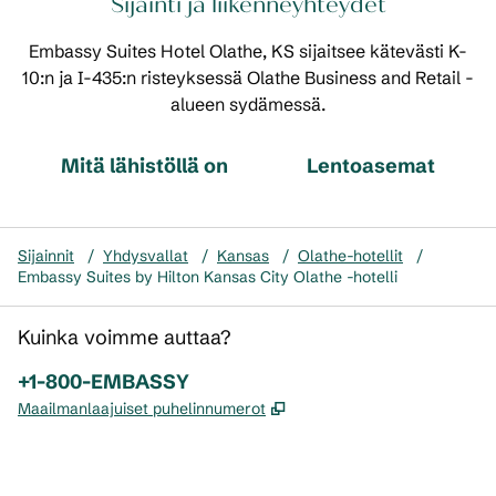
Sijainti ja liikenneyhteydet
Embassy Suites Hotel Olathe, KS sijaitsee kätevästi K-
10:n ja I-435:n risteyksessä Olathe Business and Retail -
alueen sydämessä.
Mitä lähistöllä on
Lentoasemat
Sijainnit
/
Yhdysvallat
/
Kansas
/
Olathe-hotellit
/
Embassy Suites by Hilton Kansas City Olathe -hotelli
Kuinka voimme auttaa?
Puhelin:
+1-800-EMBASSY
,
Avaa uuden välilehden
Maailmanlaajuiset puhelinnumerot
x
facebook
instagram
,
avaa uuden välilehden
,
avautuu uuteen ikkunaan
,
avautuu uuteen ikkunaan