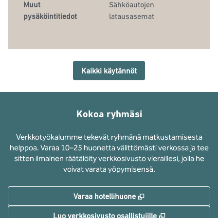
Muut
Sähköautojen
pysäköintitiedot
latausasemat
Kaikki käytännöt
Kokoa ryhmäsi
Verkkotyökalumme tekevät ryhmänä matkustamisesta
helppoa. Varaa 10–25 huonetta välittömästi verkossa ja tee
sitten ilmainen räätälöity verkkosivusto vieraillesi, jolla he
voivat varata yöpymisensä.
,
Avaa uuden välilehd
Varaa hotellihuone
,
Avaa uuden vä
Luo verkkosivusto osallistujille