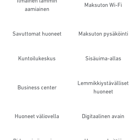
Ilmainen lämmin
Maksuton Wi-Fi
aamiainen
Savuttomat huoneet
Maksuton pysäköinti
Kuntoilukeskus
Sisäuima-allas
Lemmikkiystävälliset
Business center
huoneet
Huoneet väliovella
Digitaalinen avain