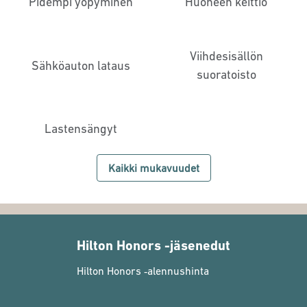
Pidempi yöpyminen
Huoneen keittiö
Viihdesisällön
Sähköauton lataus
suoratoisto
Lastensängyt
Kaikki mukavuudet
Hilton Honors -jäsenedut
Hilton Honors ‑alennushinta