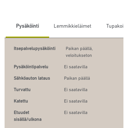
Pysäköinti
Lemmikkieläimet
Tupakoint
Itsepalvelupysäköinti
Paikan päällä
,
veloitukseton
Pysäköintipalvelu
Ei saatavilla
Sähköauton lataus
Paikan päällä
Turvattu
Ei saatavilla
Katettu
Ei saatavilla
Etuudet
Ei saatavilla
sisällä/ulkona