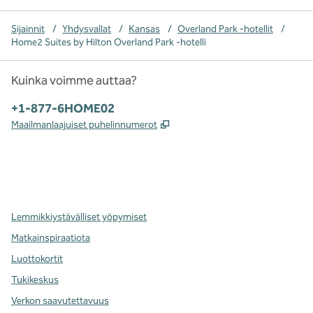
Sijainnit
/
Yhdysvallat
/
Kansas
/
Overland Park -hotellit
/
Home2 Suites by Hilton Overland Park -hotelli
Kuinka voimme auttaa?
Puhelin:
+1-877-6HOME02
,
Avaa uuden välilehden
Maailmanlaajuiset puhelinnumerot
x
facebook
instagram
,
avaa uuden välilehden
,
avautuu uuteen ikkunaan
,
avautuu uuteen ikkunaan
Lemmikkiystävälliset yöpymiset
Matkainspiraatiota
Luottokortit
Tukikeskus
Verkon saavutettavuus