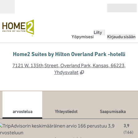
Siirry sisältöön
Avoinna
Liity
Yöpymisesi
Kirjaudu sisään
Home2 Suites by Hilton Overland Park -hotelli
,
A
7121 W. 135th Street, Overland Park, Kansas, 66223,
Yhdysvallat
1
/
12
edellinen kuva
seur
1/12
Yhteystiedot
arvostelua
Yhteystiedot
Saapumisaika
3,9
(
166
)