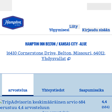
Siirry sisältöön
Avoinna
Liity
Yöpymisesi
Kirjaudu sisään
HAMPTON INN BELTON / KANSAS CITY -ALUE
,
A
16410 Cornerstone Drive, Belton, Missouri, 64012,
Yhdysvallat
1
/
12
edellinen kuva
seu
1/12
Yhteystiedot
arvostelua
Yhteystiedot
Saapumisaika
4,4
(
684
)