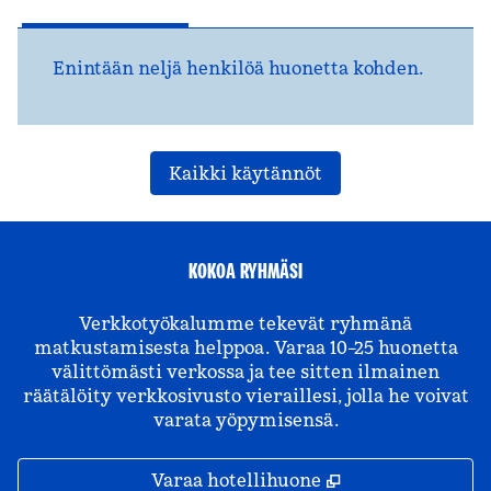
Enintään neljä henkilöä huonetta kohden.
Kaikki käytännöt
KOKOA RYHMÄSI
Verkkotyökalumme tekevät ryhmänä
matkustamisesta helppoa. Varaa 10–25 huonetta
välittömästi verkossa ja tee sitten ilmainen
räätälöity verkkosivusto vieraillesi, jolla he voivat
varata yöpymisensä.
,
Avaa uuden väl
Varaa hotellihuone