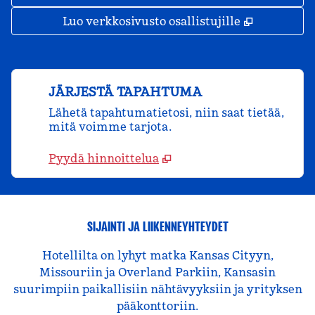
,
Avaa uude
Luo verkkosivusto osallistujille
JÄRJESTÄ TAPAHTUMA
Lähetä tapahtumatietosi, niin saat tietää,
mitä voimme tarjota.
Pyydä hinnoittelua
SIJAINTI JA LIIKENNEYHTEYDET
Hotellilta on lyhyt matka Kansas Cityyn,
Missouriin ja Overland Parkiin, Kansasin
suurimpiin paikallisiin nähtävyyksiin ja yrityksen
pääkonttoriin.