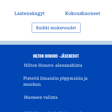
Lastensängyt
Kokous­huoneet
Kaikki mukavuudet
HILTON HONORS -JÄSENEDUT
Hilton Honors ‑alennushinta
Pisteitä ilmaisiin yöpymisiin ja
muuhun
Huoneen valinta