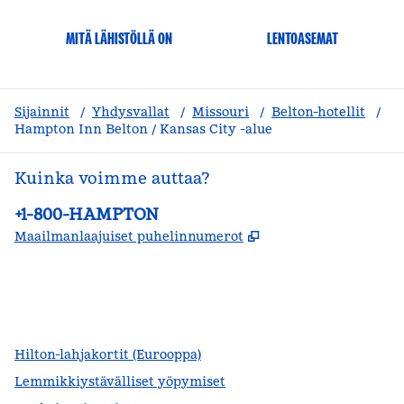
MITÄ LÄHISTÖLLÄ ON
LENTOASEMAT
Sijainnit
/
Yhdysvallat
/
Missouri
/
Belton-hotellit
/
Hampton Inn Belton / Kansas City -alue
Kuinka voimme auttaa?
Puhelin:
+1-800-HAMPTON
,
Avaa uuden välile
Maailmanlaajuiset puhelinnumerot
facebook
x
instagram
,
avautuu uuteen ikkunaan
,
avaa uuden välilehden
,
avautuu uuteen ikkunaan
Hilton-lahjakortit (Eurooppa)
Lemmikkiystävälliset yöpymiset