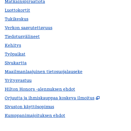
Matkainspiraatiota
Luottokortit
Tukikeskus
Verkon saavutettavuus
Tiedotusvälineet
Kehitys
Työpaikat
Sivukartta
Maailmanlaajuinen tietosuojalauseke
Yritysvastuu
Hilton Honors -alennuksen ehdot
,
Avaa uuden 
Orjuutta ja ihmiskauppaa koskeva ilmoitus
Sivuston käyttösopimus
Kumppanimajoituksen ehdot