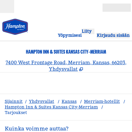
Siirry sisältöön
Avoinna
Liity
Yöpymisesi
Kirjaudu sisään
HAMPTON INN & SUITES KANSAS CITY-MERRIAM
,
A
7400 West Frontage Road, Merriam, Kansas, 66203,
Yhdysvallat
Sijainnit
/
Yhdysvallat
/
Kansas
/
Merriam-hotellit
/
Hampton Inn & Suites Kansas City-Merriam
/
Tarjoukset
Kuinka voimme auttaa?