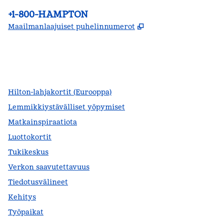
Puhelin:
+1-800-HAMPTON
,
Avaa uuden välile
Maailmanlaajuiset puhelinnumerot
facebook
x
instagram
,
avautuu uuteen ikkunaan
,
avaa uuden välilehden
,
avautuu uuteen ikkunaan
Hilton-lahjakortit (Eurooppa)
Lemmikkiystävälliset yöpymiset
Matkainspiraatiota
Luottokortit
Tukikeskus
Verkon saavutettavuus
Tiedotusvälineet
Kehitys
Työpaikat