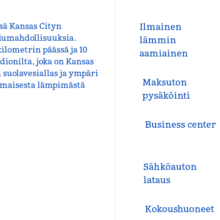
sä Kansas Cityn
Ilmainen
ailumahdollisuuksia.
lämmin
ilometrin päässä ja 10
aamiainen
ionilta, joka on Kansas
suolavesiallas ja ympäri
Maksuton
ilmaisesta lämpimästä
pysäköinti
Business center
Sähköauton
lataus
Kokous­huoneet