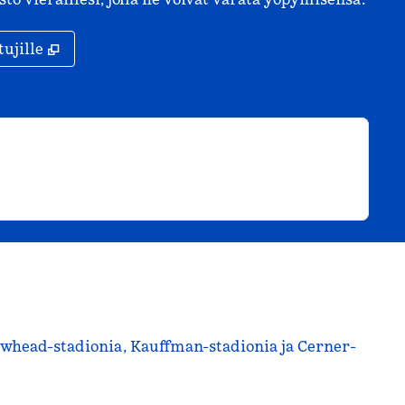
,
Avaa uuden välilehden
tujille
rrowhead-stadionia, Kauffman-stadionia ja Cerner-