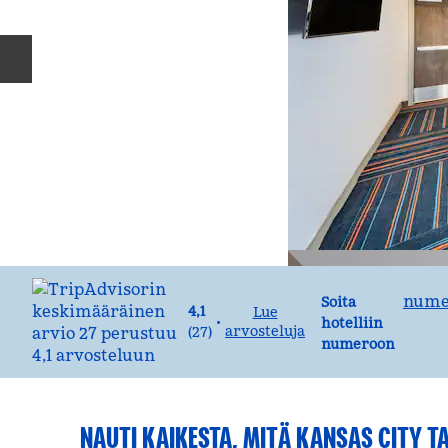
Edellinen dia
Soita
numer
Soita
4,1
Lue
•
hotelliin
arvosteluja
(
27
)
numeroon
NAUTI KAIKESTA, MITÄ KANSAS CITY 