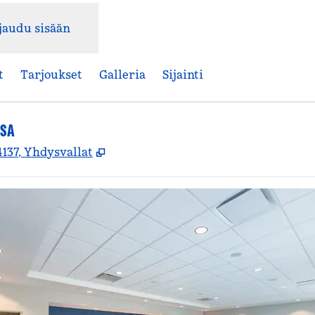
jaudu sisään
t
Tarjoukset
Galleria
Sijainti
SSA
,
Avaa uuden välilehden
4137, Yhdysvallat