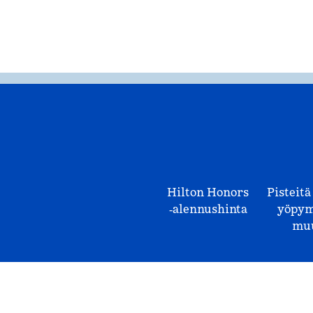
Hilton Honors
Pisteitä
‑alennushinta
yöpym
mu