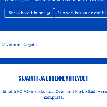
,
Avaa uuden välilehden
Varaa hotellihuone
Luo verkkosivusto osallis
mitä voimme tarjota.
SIJAINTI JA LIIKENNEYHTEYDET
lla, lähellä KC MO:n keskustaa, Overland Park KS:ää, A
kampusta.