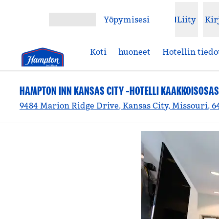
Siirry sisältöön
Yöpymisesi
Liity
Kir
Avaa valikko
Koti
huoneet
Hotellin tiedo
HAMPTON INN KANSAS CITY -HOTELLI KAAKKOISOSA
9484 Marion Ridge Drive, Kansas City, Missouri, 6