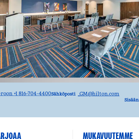
SähköpostiMKCSE
oon +1 816-704-4400
_GM
@hilton.com
Sähköposti
Sisää
TARJOAA
MUKAVUUTEMME