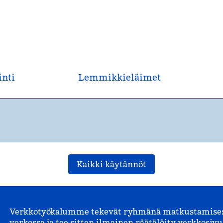
inti
Lemmikkieläimet
Kaikki käytännöt
Verkkotyökalumme tekevät ryhmänä matkustamisesta
verkossa ja tee sitten ilmainen räätälöity verkkosivus