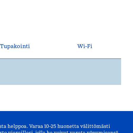
Tupakointi
Wi-Fi
 helppoa. Varaa 10–25 huonetta välittömästi
to vieraillesi, jolla he voivat varata yöpymisensä.