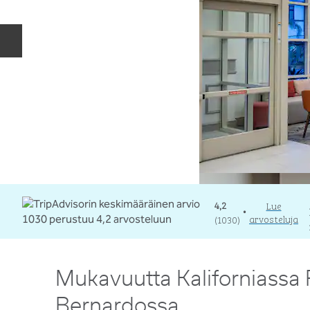
Edellinen dia
4,2
Lue
•
arvosteluja
(
1030
)
Mukavuutta Kaliforniassa
Bernardossa