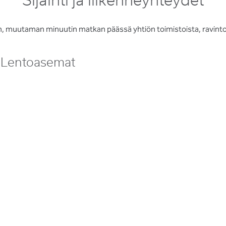
Sijainti ja liikenneyhteydet
n, muutaman minuutin matkan päässä yhtiön toimistoista, ravintolo
Lentoasemat