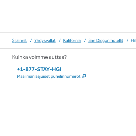
Sijainnit
/
Yhdysvallat
/
Kalifornia
/
San Diegon hotellit
/
Hi
Kuinka voimme auttaa?
Puhelin:
+1-877-STAY-HGI
,
Avaa uuden välilehden
Maailmanlaajuiset puhelinnumerot
x
facebook
instagram
,
avaa uuden välilehden
,
avautuu uuteen ikkunaan
,
avautuu uuteen ikkunaan