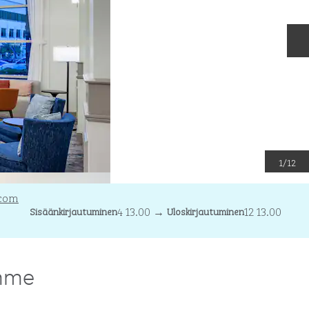
S
1
/
12
.com
4 13.00
→
12 13.00
Sisäänkirjautuminen
Uloskirjautuminen
mme