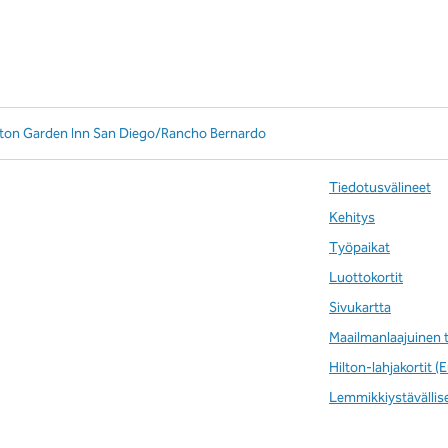
lton Garden Inn San Diego/Rancho Bernardo
Tiedotusvälineet
Kehitys
Työpaikat
Luottokortit
Sivukartta
Maailmanlaajuinen 
Hilton-lahjakortit 
Lemmikkiystävällis