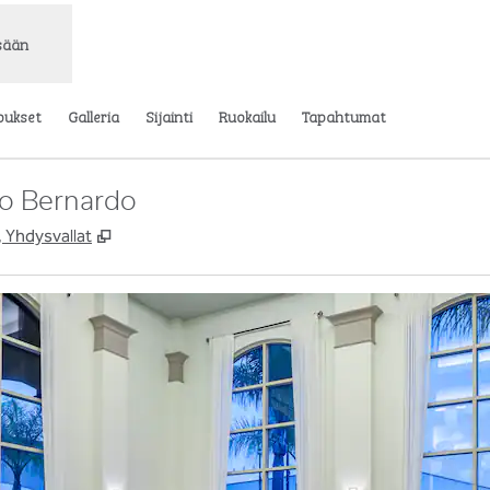
isään
oukset
Galleria
Sijainti
Ruokailu
Tapahtumat
ho Bernardo
,
Avaa uuden välilehden
 Yhdysvallat