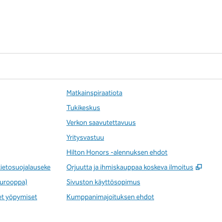
Matkainspiraatiota
Tukikeskus
Verkon saavutettavuus
Yritysvastuu
Hilton Honors -alennuksen ehdot
,
Avaa
tietosuojalauseke
Orjuutta ja ihmiskauppaa koskeva ilmoitus
(Eurooppa)
Sivuston käyttösopimus
et yöpymiset
Kumppanimajoituksen ehdot