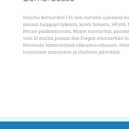
Rancho Bernardon I-15-tien varrella sijaitseva hot
päässä huippuyrityksistä, kuten Sonysta, HP:stä
Petcon pääkonttorista. Monet viinitarhat, panimot
vain 10 mailia päässä San Diegon eläintarhan Sa
Rentoudu lämmitetyssä ulkouima-altaassa. Hotel
tarjoillaan aamiainen ja illallinen päivittäin.