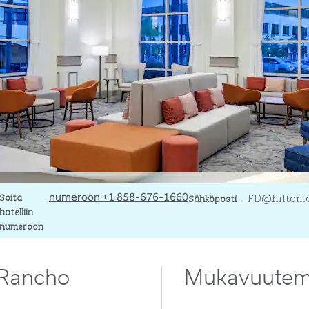
Soita
Soita
SähköpostiSANBE
_FD
@hilton
numeroon +1 858-676-1660
Sähköposti
hotelliin
numeroon
 Rancho
Mukavuute