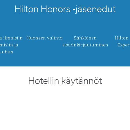
Hilton Honors -jäsenedut
ä ilmaisiin
Huoneen valinta
Sähköinen
Hilton
misiin ja
sisäänkirjautuminen
Exper
uuhun
Hotellin käytännöt