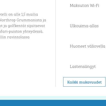
Maksuton Wi-Fi
elli on alle 1,5 mailia
, Northrop Grummanista ja
Ulkouima-allas
 ja golfkentät sijaitsevat
fari-puiston yhteydessä.
lin ravintolassa
Huoneet väliovella
Lastensängyt
Kaikki mukavuudet