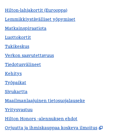
Hilton-lahjakortit (Eurooppa)
Lemmikkiystävälliset yöpymiset
Matkainspiraatiota
Luottokortit
Tukikeskus
Verkon saavutettavuus
Tiedotusvälineet
Kehitys
Työpaikat
Sivukartta
Maailmanlaajuinen tietosuojalauseke
Yritysvastuu
Hilton Honors -alennuksen ehdot
,
Avaa uuden 
Orjuutta ja ihmiskauppaa koskeva ilmoitus