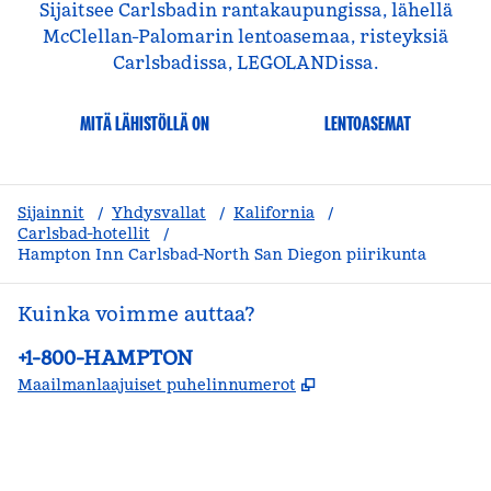
Sijaitsee Carlsbadin rantakaupungissa, lähellä
McClellan-Palomarin lentoasemaa, risteyksiä
Carlsbadissa, LEGOLANDissa.
MITÄ LÄHISTÖLLÄ ON
LENTOASEMAT
Sijainnit
/
Yhdysvallat
/
Kalifornia
/
Carlsbad-hotellit
/
Hampton Inn Carlsbad-North San Diegon piirikunta
Kuinka voimme auttaa?
Puhelin:
+1-800-HAMPTON
,
Avaa uuden välile
Maailmanlaajuiset puhelinnumerot
facebook
x
instagram
,
avautuu uuteen ikkunaan
,
avaa uuden välilehden
,
avautuu uuteen ikkunaan