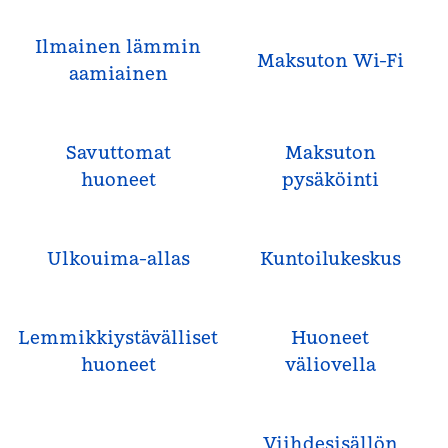
Ilmainen lämmin
Maksuton Wi-Fi
aamiainen
Savuttomat
Maksuton
huoneet
pysäköinti
Ulkouima-allas
Kuntoilukeskus
Lemmikkiystävälliset
Huoneet
huoneet
väliovella
Viihdesisällön