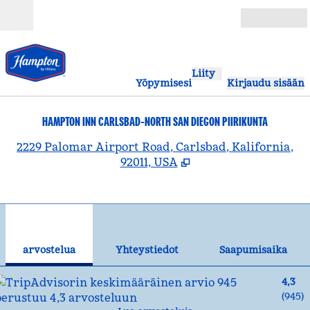
Siirry sisältöön
Avoinna
Liity
Yöpymisesi
Kirjaudu sisään
HAMPTON INN CARLSBAD-NORTH SAN DIEGON PIIRIKUNTA
,
A
2229 Palomar Airport Road, Carlsbad, Kalifornia,
92011, USA
1
/
12
edellinen kuva
seu
1/12
Yhteystiedot
arvostelua
Yhteystiedot
Saapumisaika
4,3
(
945
)