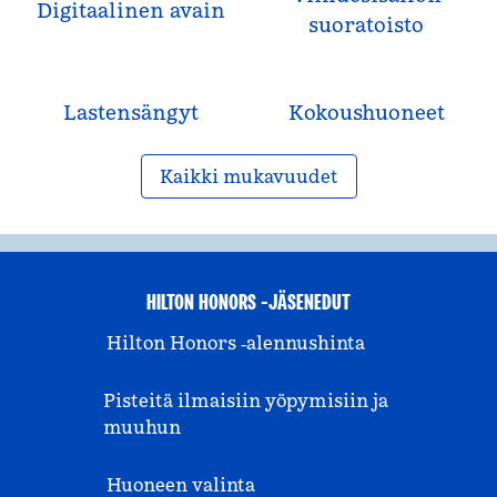
Digitaalinen avain
suoratoisto
Lastensängyt
Kokous­huoneet
Kaikki mukavuudet
HILTON HONORS -JÄSENEDUT
Hilton Honors ‑alennushinta
Pisteitä ilmaisiin yöpymisiin ja
muuhun
Huoneen valinta