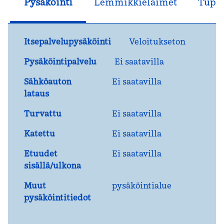
Pysäköinti
Lemmikkieläimet
Tupak
Itsepalvelupysäköinti
Veloitukseton
Pysäköintipalvelu
Ei saatavilla
Sähköauton
Ei saatavilla
lataus
Turvattu
Ei saatavilla
Katettu
Ei saatavilla
Etuudet
Ei saatavilla
sisällä/ulkona
Muut
pysäköintialue
pysäköintitiedot