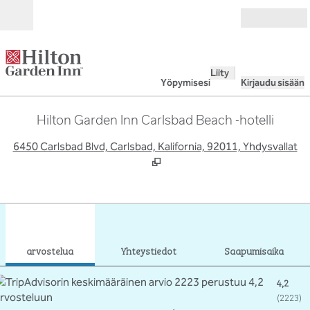
Siirry sisältöön
Avoinna
Liity
Yöpymisesi
Kirjaudu sisään
Hilton Garden Inn Carlsbad Beach -hotelli
,
A
6450 Carlsbad Blvd, Carlsbad, Kalifornia, 92011, Yhdysvallat
1
/
12
edellinen kuva
seur
1/12
Yhteystiedot
arvostelua
Yhteystiedot
Saapumisaika
4,2
(
2223
)