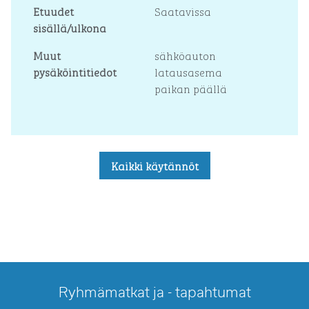
Etuudet
Saatavissa
sisällä/ulkona
Muut
sähköauton
pysäköintitiedot
latausasema
paikan päällä
Kaikki käytännöt
Ryhmämatkat ja - tapahtumat