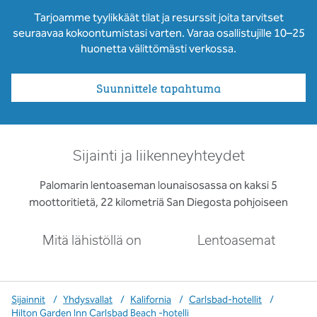
Tarjoamme tyylikkäät tilat ja resurssit joita tarvitset
seuraavaa kokoontumistasi varten. Varaa osallistujille 10–25
huonetta välittömästi verkossa.
Suunnittele tapahtuma
Sijainti ja liikenneyhteydet
Palomarin lentoaseman lounaisosassa on kaksi 5
moottoritietä, 22 kilometriä San Diegosta pohjoiseen
Mitä lähistöllä on
Lentoasemat
Sijainnit
/
Yhdysvallat
/
Kalifornia
/
Carlsbad-hotellit
/
Hilton Garden Inn Carlsbad Beach -hotelli