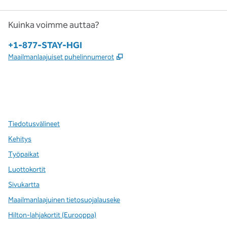
Kuinka voimme auttaa?
Puhelin:
+1-877-STAY-HGI
,
Avaa uuden välilehden
Maailmanlaajuiset puhelinnumerot
x
facebook
instagram
,
avaa uuden välilehden
,
avautuu uuteen ikkunaan
,
avautuu uuteen ikkunaan
Tiedotusvälineet
Kehitys
Työpaikat
Luottokortit
Sivukartta
Maailmanlaajuinen tietosuojalauseke
Hilton-lahjakortit (Eurooppa)