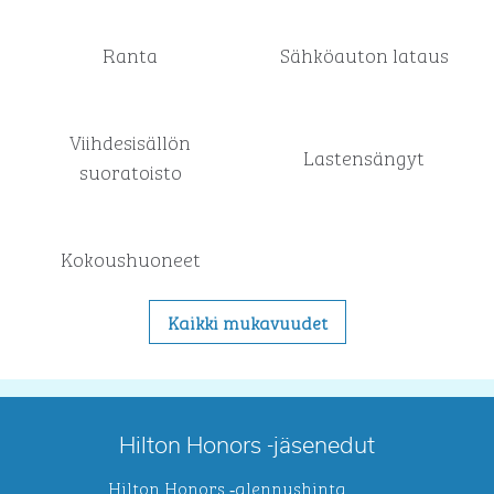
Ranta
Sähköauton lataus
Viihdesisällön
Lastensängyt
suoratoisto
Kokous­huoneet
Kaikki mukavuudet
Hilton Honors -jäsenedut
Hilton Honors ‑alennushinta