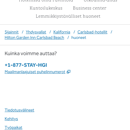
Kuntoilukeskus
Business center
Lemmikkiystävälliset huoneet
Sijainnit
/
Yhdysvallat
/
Kalifornia
/
Carlsbad-hotellit
/
Hilton Garden Inn Carlsbad Beach
/
huoneet
Kuinka voimme auttaa?
Puhelin:
+1-877-STAY-HGI
,
Avaa uuden välilehden
Maailmanlaajuiset puhelinnumerot
x
facebook
instagram
,
avaa uuden välilehden
,
avautuu uuteen ikkunaan
,
avautuu uuteen ikkunaan
Tiedotusvälineet
Kehitys
Työpaikat