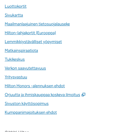
Luottokortit
Sivukartta
Maailmanlaajuinen tietosuojalauseke
Hilton-lahjakortit (Eurooppa)
Lemmikkiystävälliset yöpymiset
Matkainspiraatiota
Tukikeskus
Verkon saavutettavuus
Yritysvastuu
Hilton Honors -alennuksen ehdot
,
Avaa uuden välilehde
Orjuutta ja ihmiskauppaa koskeva ilmoitus
Sivuston käyttösopimus
Kumppanimajoituksen ehdot