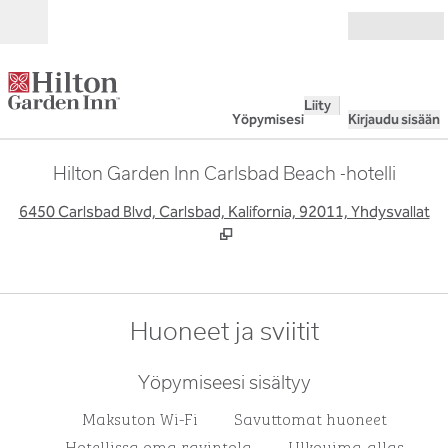
Siirry sisältöön
Avoinna
Liity
Yöpymisesi
Kirjaudu sisään
Hilton Garden Inn Carlsbad Beach -hotelli
,
A
6450 Carlsbad Blvd, Carlsbad, Kalifornia, 92011, Yhdysvallat
Huoneet ja sviitit
Yöpymiseesi sisältyy
Maksuton Wi-Fi
Savuttomat huoneet
Hotellissa oma ravintola
Ulkouima-allas