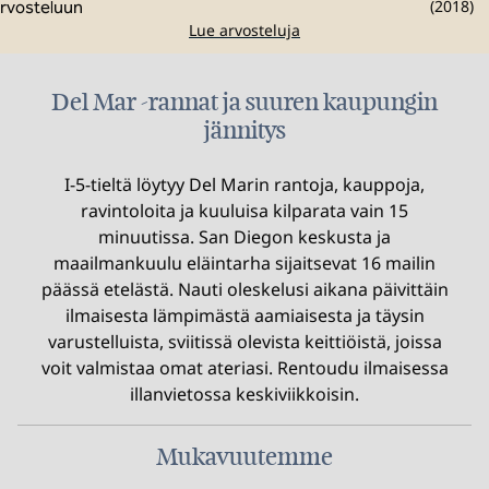
(
2018
)
Lue arvosteluja
Del Mar -rannat ja suuren kaupungin
jännitys
I-5-tieltä löytyy Del Marin rantoja, kauppoja,
ravintoloita ja kuuluisa kilparata vain 15
minuutissa. San Diegon keskusta ja
maailmankuulu eläintarha sijaitsevat 16 mailin
päässä etelästä. Nauti oleskelusi aikana päivittäin
ilmaisesta lämpimästä aamiaisesta ja täysin
varustelluista, sviitissä olevista keittiöistä, joissa
voit valmistaa omat ateriasi. Rentoudu ilmaisessa
illanvietossa keskiviikkoisin.
Mukavuutemme