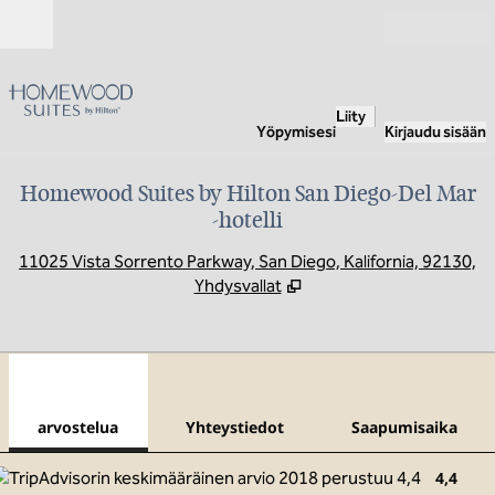
Siirry sisältöön
Avoinna
Liity
Yöpymisesi
Kirjaudu sisään
Homewood Suites by Hilton San Diego-Del Mar
-hotelli
,
A
11025 Vista Sorrento Parkway, San Diego, Kalifornia, 92130,
Yhdysvallat
1
/
12
edellinen kuva
seur
1/12
Yhteystiedot
arvostelua
Yhteystiedot
Saapumisaika
4,4