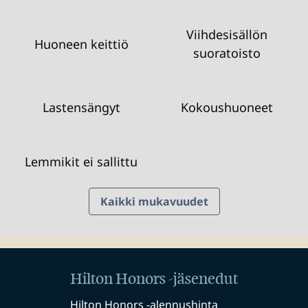
Viihdesisällön
Huoneen keittiö
suoratoisto
Lastensängyt
Kokous­huoneet
Lemmikit ei sallittu
Kaikki mukavuudet
Hilton Honors -jäsenedut
Hilton Honors ‑alennushinta