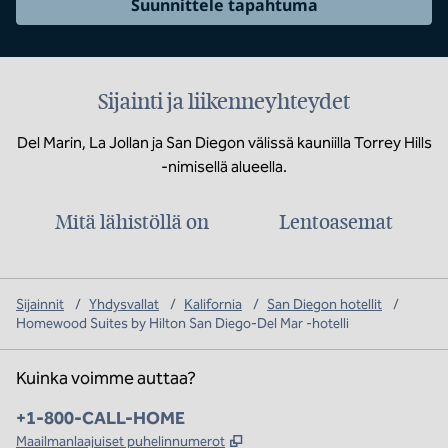
Suunnittele tapahtuma
Sijainti ja liikenneyhteydet
Del Marin, La Jollan ja San Diegon välissä kauniilla Torrey Hills
-nimisellä alueella.
Mitä lähistöllä on
Lentoasemat
Sijainnit
/
Yhdysvallat
/
Kalifornia
/
San Diegon hotellit
/
Homewood Suites by Hilton San Diego-Del Mar -hotelli
Kuinka voimme auttaa?
Puhelin:
+1-800-CALL-HOME
,
Avaa uuden välilehden
Maailmanlaajuiset puhelinnumerot