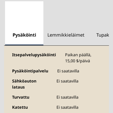
Pysäköinti
Lemmikkieläimet
Tupakoi
Itsepalvelupysäköinti
Paikan päällä
,
15,00 $/päivä
Pysäköintipalvelu
Ei saatavilla
Sähköauton
Ei saatavilla
lataus
Turvattu
Ei saatavilla
Katettu
Ei saatavilla