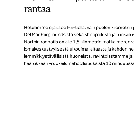
rantaa
Hotellimme sijaitsee I-5-tiellä, vain puolen kilometrin
Del Mar Fairgroundsista sekä shoppailusta ja ruokailu
Northin rannoilla on alle 1,5 kilometrin matka merenra
lomakeskustyylisestä ulkouima-altaasta ja kahden he
lemmikkiystävällisistä huoneista, ravintolastamme ja pa
haarukkaan -ruokailumahdollisuuksista 10 minuutiss