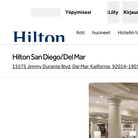
Siirry sisältöön
Yöpymisesi
Liity
Kirjau
Avaa valikko
Koti
huoneet
Hotellin 
Hilton San Diego/Del Mar
15575 Jimmy Durante Blvd, Del Mar, Kalifornia, 92014-1901