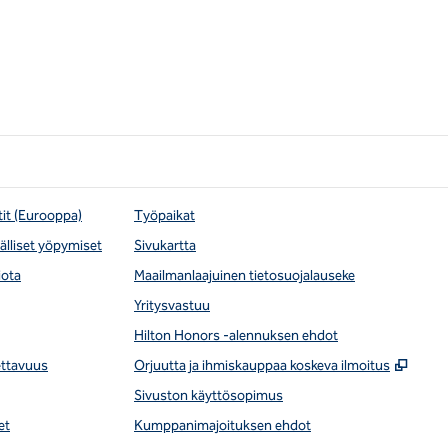
tit (Eurooppa)
Työpaikat
lliset yöpymiset
Sivukartta
iota
Maailmanlaajuinen tietosuojalauseke
Yritysvastuu
Hilton Honors -alennuksen ehdot
,
Avaa
ettavuus
Orjuutta ja ihmiskauppaa koskeva ilmoitus
Sivuston käyttösopimus
et
Kumppanimajoituksen ehdot