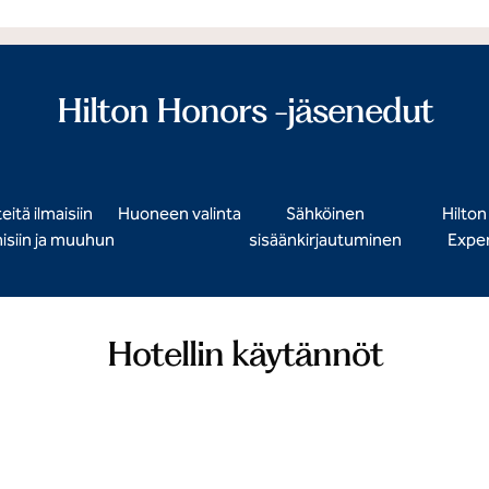
Hilton Honors -jäsenedut
eitä ilmaisiin
Huoneen valinta
Sähköinen
Hilto
siin ja muuhun
sisäänkirjautuminen
Expe
Hotellin käytännöt