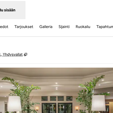
du sisään
tiedot
Tarjoukset
Galleria
Sijainti
Ruokailu
Tapahtu
,
Avaa uuden välilehden
, Yhdysvallat