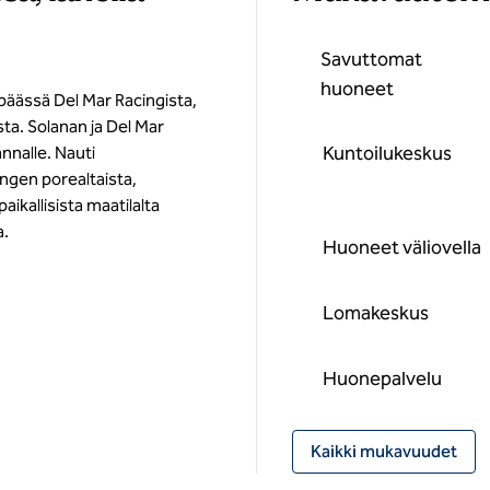
Savuttomat
huoneet
 päässä Del Mar Racingista,
sta. Solanan ja Del Mar
Kuntoilukeskus
nnalle. Nauti
ngen porealtaista,
ikallisista maatilalta
a.
Huoneet väliovella
Lomakeskus
Huone­palvelu
Kaikki mukavuudet