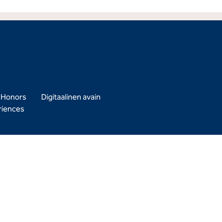
n Honors
Digitaalinen avain
riences