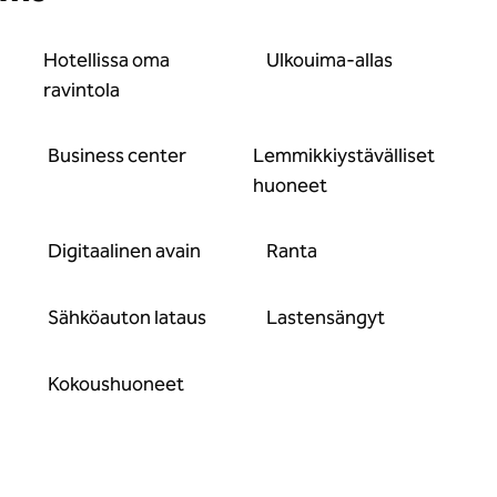
Hotellissa oma
Ulkouima-allas
ravintola
Business center
Lemmikkiystävälliset
huoneet
Digitaalinen avain
Ranta
Sähköauton lataus
Lastensängyt
Kokous­huoneet