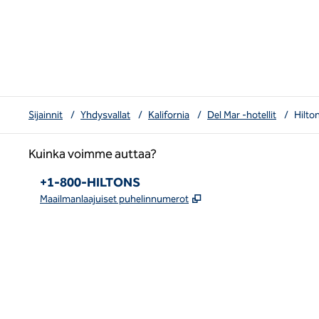
Sijainnit
/
Yhdysvallat
/
Kalifornia
/
Del Mar -hotellit
/
Hilto
Kuinka voimme auttaa?
Puhelin:
+1-800-HILTONS
,
Avaa uuden välilehden
Maailmanlaajuiset puhelinnumerot
x
facebook
instagram
youtube
pinterest
,
avaa uuden välilehden
,
avautuu uuteen ikkunaan
,
avautuu uuteen ikkunaan
,
Avaa uuden välilehden
,
Avaa uuden välilehden