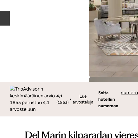
Edellinen dia
Soita
numero
Soita
4,1
Lue
•
hotelliin
arvosteluja
(
1863
)
numeroon
Del Marin kilparadan vieress