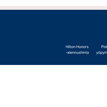
Hilton Honors
Pist
‑alennushinta
yöpymi