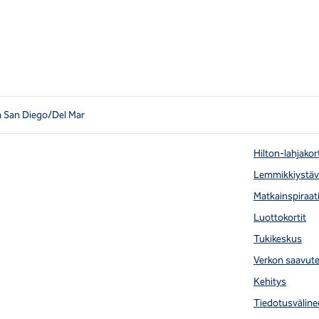
n San Diego/Del Mar
Hilton-lahjakor
Lemmikkiystävä
Matkainspiraat
Luottokortit
Tukikeskus
Verkon saavut
Kehitys
Tiedotusväline