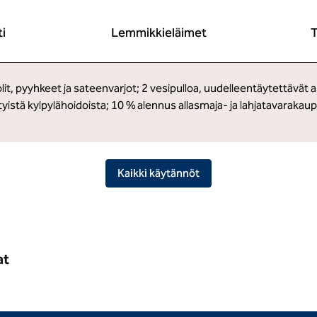
ti
Lemmikkieläimet
T
it, pyyhkeet ja sateenvarjot; 2 vesipulloa, uudelleentäytettävät 
istä kylpylähoidoista; 10 % alennus allasmaja- ja lahjatavarakaup
Kaikki käytännöt
at