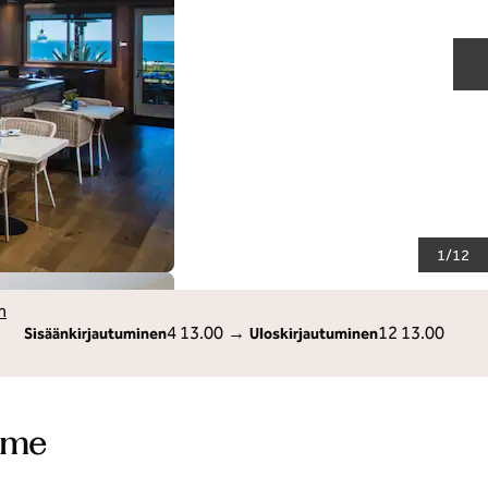
S
1
/
12
m
4 13.00
→
12 13.00
Sisäänkirjautuminen
Uloskirjautuminen
mme