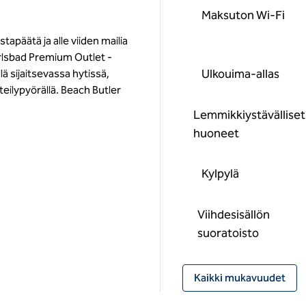
Maksuton Wi-Fi
apäätä ja alle viiden mailia
rlsbad Premium Outlet -
Ulkouima-allas
ä sijaitsevassa hytissä,
eilypyörällä. Beach Butler
Lemmikkiystävälliset
huoneet
Kylpylä
Viihdesisällön
suoratoisto
Kaikki mukavuudet