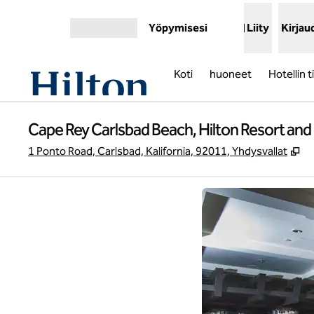
Siirry sisältöön
Yöpymisesi
Liity
Kirjau
Avaa valikko
Koti
huoneet
Hotellin 
Cape Rey Carlsbad Beach, Hilton Resort and 
,
A
1 Ponto Road, Carlsbad, Kalifornia, 92011, Yhdysvallat