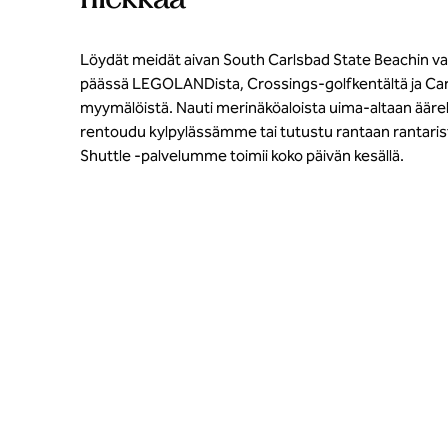
Löydät meidät aivan South Carlsbad State Beachin vast
päässä LEGOLANDista, Crossings-golfkentältä ja Ca
myymälöistä. Nauti merinäköaloista uima-altaan äärell
rentoudu kylpylässämme tai tutustu rantaan rantarist
Shuttle -palvelumme toimii koko päivän kesällä.