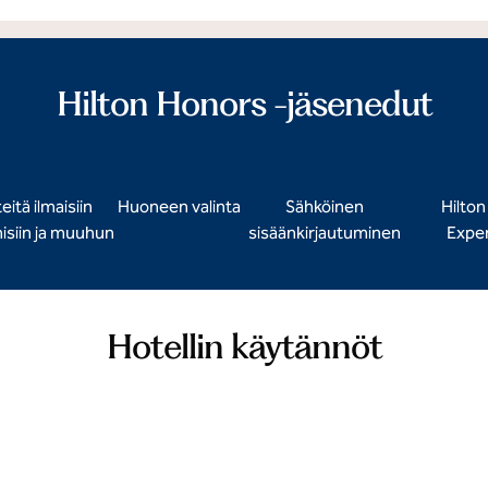
Hilton Honors -jäsenedut
eitä ilmaisiin
Huoneen valinta
Sähköinen
Hilto
siin ja muuhun
sisäänkirjautuminen
Expe
Hotellin käytännöt