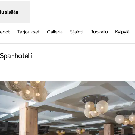
du sisään
tiedot
Tarjoukset
Galleria
Sijainti
Ruokailu
Kylpylä
Spa -hotelli
vaa uuden välilehden