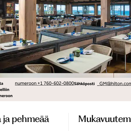
ta
SähköpostiSANRS
numeroon +1 760-602-0800
_GM
@hilton.co
ta
Sähköposti
elliin
meroon
ta ja pehmeää
Mukavuute