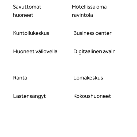
Savuttomat
Hotellissa oma
huoneet
ravintola
Kuntoilukeskus
Business center
Huoneet väliovella
Digitaalinen avain
Ranta
Lomakeskus
Lastensängyt
Kokous­huoneet