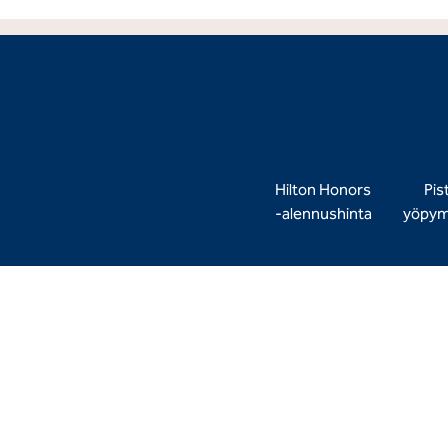
Hilton Honors
Pist
‑alennushinta
yöpymi