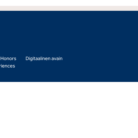
n Honors
Digitaalinen avain
riences