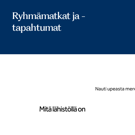
Ryhmämatkat ja -
tapahtumat
Nauti upeasta meren
Mitä lähistöllä on