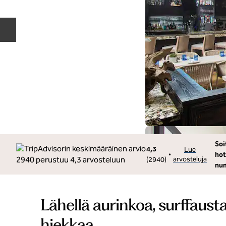
Edellinen dia
Soi
Soi
4,3
Lue
•
hot
arvosteluja
(
2940
)
nu
Lähellä aurinkoa, surffaus
hiekkaa