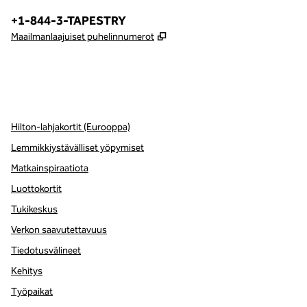
Puhelin:
+1-844-3-TAPESTRY
,
Avaa uuden välilehden
Maailmanlaajuiset puhelinnumerot
x
facebook
instagram
,
avaa uuden välilehden
,
avautuu uuteen ikkunaan
,
avautuu uuteen ikkunaan
Hilton-lahjakortit (Eurooppa)
Lemmikkiystävälliset yöpymiset
Matkainspiraatiota
Luottokortit
Tukikeskus
Verkon saavutettavuus
Tiedotusvälineet
Kehitys
Työpaikat