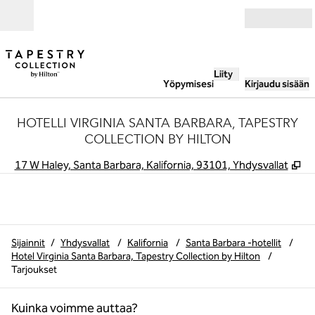
Siirry sisältöön
Avoinna
Liity
Yöpymisesi
Kirjaudu sisään
HOTELLI VIRGINIA SANTA BARBARA, TAPESTRY
COLLECTION BY HILTON
,
A
17 W Haley, Santa Barbara, Kalifornia, 93101, Yhdysvallat
Sijainnit
/
Yhdysvallat
/
Kalifornia
/
Santa Barbara -hotellit
/
Hotel Virginia Santa Barbara, Tapestry Collection by Hilton
/
Tarjoukset
Kuinka voimme auttaa?