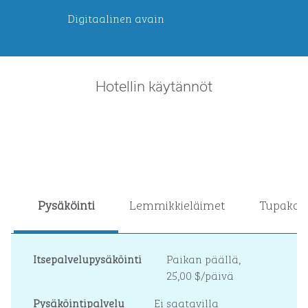
Digitaalinen avain
Hotellin käytännöt
Pysäköinti
Lemmikkieläimet
Tupakoin
Itsepalvelupysäköinti
Paikan päällä
,
25,00 $/päivä
Pysäköintipalvelu
Ei saatavilla