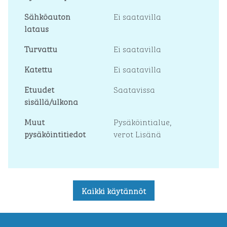
Sähköauton
Ei saatavilla
lataus
Turvattu
Ei saatavilla
Katettu
Ei saatavilla
Etuudet
Saatavissa
sisällä/ulkona
Muut
Pysäköintialue,
pysäköintitiedot
verot Lisänä
Kaikki käytännöt