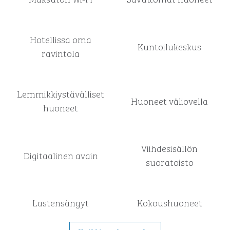
Hotellissa oma
Kuntoilukeskus
ravintola
Lemmikkiystävälliset
Huoneet väliovella
huoneet
Viihdesisällön
Digitaalinen avain
suoratoisto
Lastensängyt
Kokous­huoneet