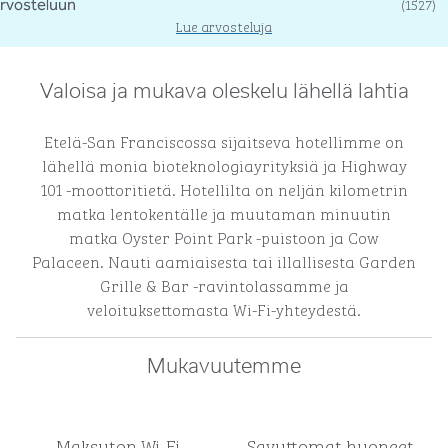
(
1527
)
Lue arvosteluja
Valoisa ja mukava oleskelu lähellä lahtia
Etelä-San Franciscossa sijaitseva hotellimme on
lähellä monia bioteknologiayrityksiä ja Highway
101 -moottoritietä. Hotellilta on neljän kilometrin
matka lentokentälle ja muutaman minuutin
matka Oyster Point Park -puistoon ja Cow
Palaceen. Nauti aamiaisesta tai illallisesta Garden
Grille & Bar -ravintolassamme ja
veloituksettomasta Wi-Fi-yhteydestä.
Mukavuutemme
Maksuton Wi-Fi
Savuttomat huoneet