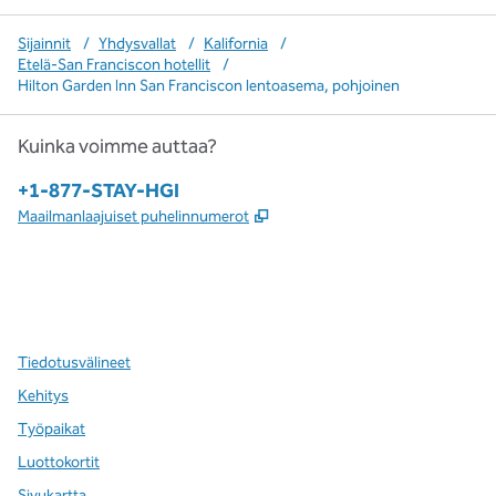
Sijainnit
/
Yhdysvallat
/
Kalifornia
/
Etelä-San Franciscon hotellit
/
Hilton Garden Inn San Franciscon lentoasema, pohjoinen
Kuinka voimme auttaa?
Puhelin:
+1-877-STAY-HGI
,
Avaa uuden välilehden
Maailmanlaajuiset puhelinnumerot
x
facebook
instagram
,
avaa uuden välilehden
,
avautuu uuteen ikkunaan
,
avautuu uuteen ikkunaan
Tiedotusvälineet
Kehitys
Työpaikat
Luottokortit
Sivukartta