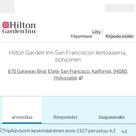
Siirry sisältöön
Avoinna
Liity
Yöpymisesi
Kirjaudu sisään
Hilton Garden Inn San Franciscon lentoasema,
pohjoinen
,
A
670 Gateway Blvd, Etelä-San Francisco, Kalifornia, 94080,
Yhdysvallat
1
/
12
edellinen kuva
seur
1/12
Yhteystiedot
arvostelua
Yhteystiedot
Saapumisaika
4,2