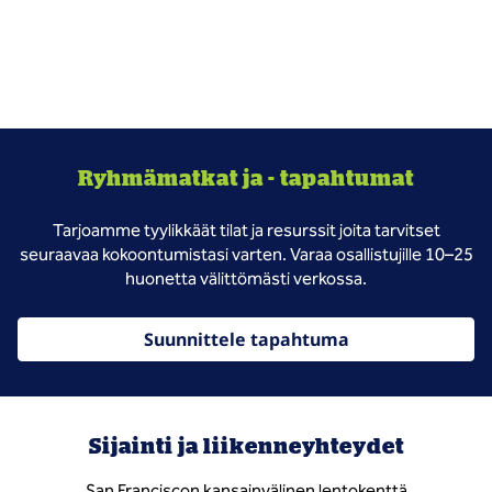
Ryhmämatkat ja - tapahtumat
Tarjoamme tyylikkäät tilat ja resurssit joita tarvitset
seuraavaa kokoontumistasi varten. Varaa osallistujille 10–25
huonetta välittömästi verkossa.
Suunnittele tapahtuma
Sijainti ja liikenneyhteydet
San Franciscon kansainvälinen lentokenttä