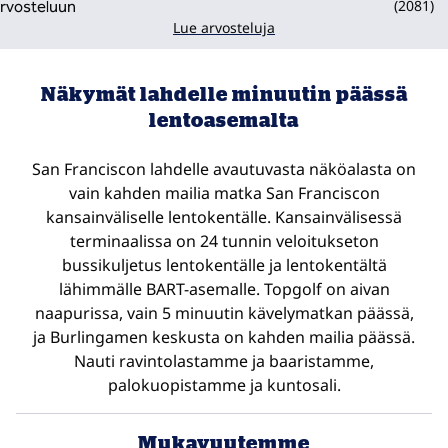
(
2081
)
Lue arvosteluja
Näkymät lahdelle minuutin päässä
lentoasemalta
San Franciscon lahdelle avautuvasta näköalasta on
vain kahden mailia matka San Franciscon
kansainväliselle lentokentälle. Kansainvälisessä
terminaalissa on 24 tunnin veloitukseton
bussikuljetus lentokentälle ja lentokentältä
lähimmälle BART-asemalle. Topgolf on aivan
naapurissa, vain 5 minuutin kävelymatkan päässä,
ja Burlingamen keskusta on kahden mailia päässä.
Nauti ravintolastamme ja baaristamme,
palokuopistamme ja kuntosali.
Mukavuutemme