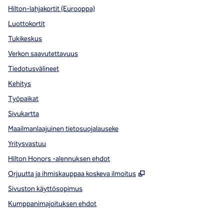
Hilton-lahjakortit (Eurooppa)
Luottokortit
Tukikeskus
Verkon saavutettavuus
Tiedotusvälineet
Kehitys
Työpaikat
Sivukartta
Maailmanlaajuinen tietosuojalauseke
Yritysvastuu
Hilton Honors -alennuksen ehdot
,
Avaa uuden välilehde
Orjuutta ja ihmiskauppaa koskeva ilmoitus
Sivuston käyttösopimus
Kumppanimajoituksen ehdot