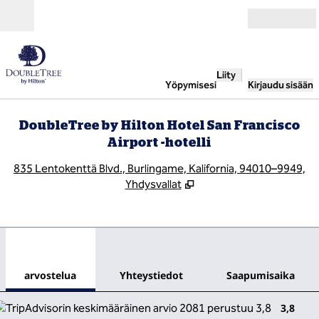
Siirry sisältöön
Avoinna
Liity
Yöpymisesi
Kirjaudu sisään
DoubleTree by Hilton Hotel San Francisco
Airport -hotelli
,
A
835 Lentokenttä Blvd., Burlingame, Kalifornia, 94010–9949,
Yhdysvallat
1
/
12
edellinen kuva
seur
1/12
Yhteystiedot
arvostelua
Yhteystiedot
Saapumisaika
3,8