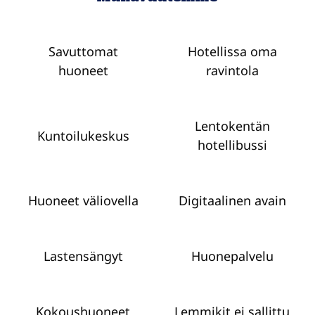
Savuttomat
Hotellissa oma
huoneet
ravintola
Lentokentän
Kuntoilukeskus
hotellibussi
Huoneet väliovella
Digitaalinen avain
Lastensängyt
Huone­palvelu
Kokous­huoneet
Lemmikit ei sallittu