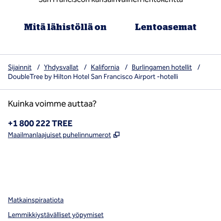
Mitä lähistöllä on
Lentoasemat
Sijainnit
/
Yhdysvallat
/
Kalifornia
/
Burlingamen hotellit
/
DoubleTree by Hilton Hotel San Francisco Airport -hotelli
Kuinka voimme auttaa?
Puhelin:
+1 800 222 TREE
,
Avaa uuden välilehden
Maailmanlaajuiset puhelinnumerot
x
facebook
instagram
,
avaa uuden välilehden
,
avautuu uuteen ikkunaan
,
avautuu uuteen ikkunaan
Matkainspiraatiota
Lemmikkiystävälliset yöpymiset