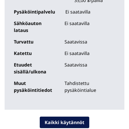
35,00 $/päivä
Pysäköintipalvelu
Ei saatavilla
Sähköauton
Ei saatavilla
lataus
Turvattu
Saatavissa
Katettu
Ei saatavilla
Etuudet
Saatavissa
sisällä/ulkona
Muut
Tahdistettu
pysäköintitiedot
pysäköintialue
Kaikki käytännöt