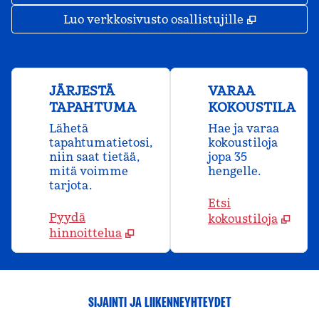
,
Avaa uude
Luo verkkosivusto osallistujille
JÄRJESTÄ
VARAA
TAPAHTUMA
KOKOUSTILA
Lähetä
Hae ja varaa
tapahtumatietosi,
kokoustiloja
niin saat tietää,
jopa 35
mitä voimme
hengelle.
tarjota.
Etsi
Pyydä
kokoustiloja
hinnoittelua
SIJAINTI JA LIIKENNEYHTEYDET