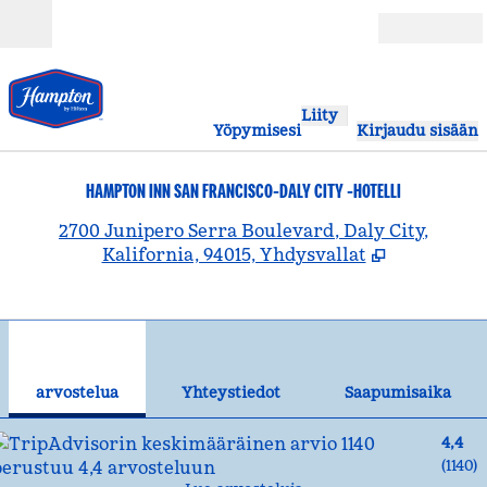
Siirry sisältöön
Avoinna
Liity
Yöpymisesi
Kirjaudu sisään
HAMPTON INN SAN FRANCISCO-DALY CITY -HOTELLI
,
A
2700 Junipero Serra Boulevard, Daly City,
Kalifornia, 94015, Yhdysvallat
1
/
12
edellinen kuva
seu
1/12
Yhteystiedot
arvostelua
Yhteystiedot
Saapumisaika
4,4
(
1140
)