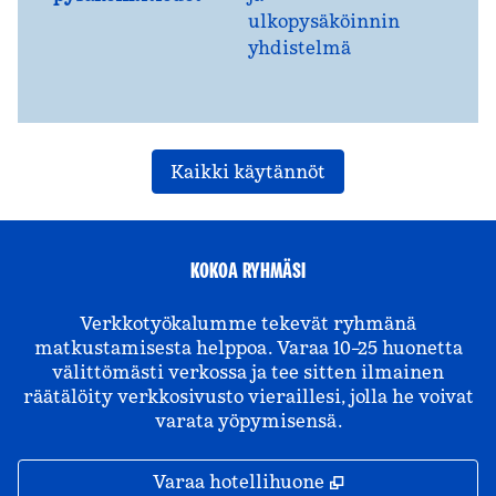
ulkopysäköinnin
yhdistelmä
Kaikki käytännöt
KOKOA RYHMÄSI
Verkkotyökalumme tekevät ryhmänä
matkustamisesta helppoa. Varaa 10–25 huonetta
välittömästi verkossa ja tee sitten ilmainen
räätälöity verkkosivusto vieraillesi, jolla he voivat
varata yöpymisensä.
,
Avaa uuden väl
Varaa hotellihuone