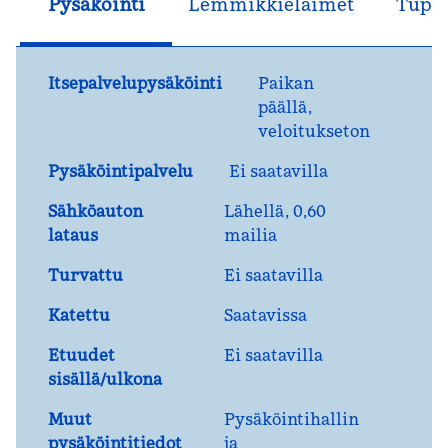
Pysäköinti
Lemmikkieläimet
Tupak
Itsepalvelupysäköinti
Paikan
päällä
,
veloitukseton
Pysäköintipalvelu
Ei saatavilla
Sähköauton
Lähellä, 0,60
lataus
mailia
Turvattu
Ei saatavilla
Katettu
Saatavissa
Etuudet
Ei saatavilla
sisällä/ulkona
Muut
Pysäköintihallin
pysäköintitiedot
ja