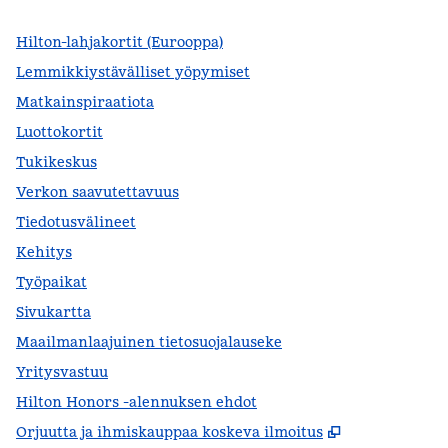
Hilton-lahjakortit (Eurooppa)
Lemmikkiystävälliset yöpymiset
Matkainspiraatiota
Luottokortit
Tukikeskus
Verkon saavutettavuus
Tiedotusvälineet
Kehitys
Työpaikat
Sivukartta
Maailmanlaajuinen tietosuojalauseke
Yritysvastuu
Hilton Honors -alennuksen ehdot
,
Avaa uuden 
Orjuutta ja ihmiskauppaa koskeva ilmoitus