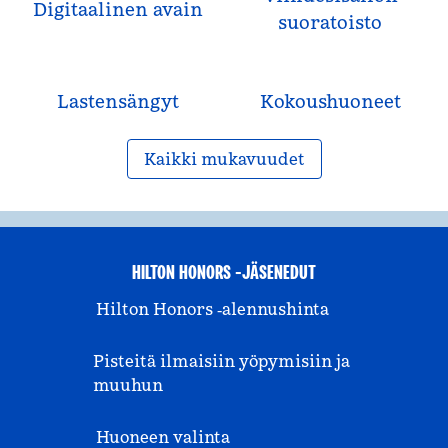
Digitaalinen avain
suoratoisto
Lastensängyt
Kokous­huoneet
Kaikki mukavuudet
HILTON HONORS -JÄSENEDUT
Hilton Honors ‑alennushinta
Pisteitä ilmaisiin yöpymisiin ja
muuhun
Huoneen valinta