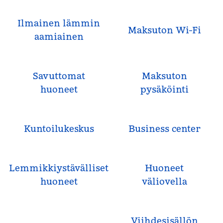
Ilmainen lämmin
Maksuton Wi-Fi
aamiainen
Savuttomat
Maksuton
huoneet
pysäköinti
Kuntoilukeskus
Business center
Lemmikkiystävälliset
Huoneet
huoneet
väliovella
Viihdesisällön