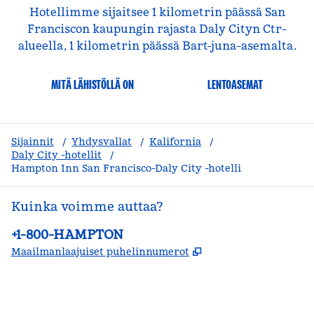
Hotellimme sijaitsee 1 kilometrin päässä San
Franciscon kaupungin rajasta Daly Cityn Ctr-
alueella, 1 kilometrin päässä Bart-juna-asemalta.
MITÄ LÄHISTÖLLÄ ON
LENTOASEMAT
Sijainnit
/
Yhdysvallat
/
Kalifornia
/
Daly City -hotellit
/
Hampton Inn San Francisco-Daly City -hotelli
Kuinka voimme auttaa?
Puhelin:
+1-800-HAMPTON
,
Avaa uuden välile
Maailmanlaajuiset puhelinnumerot
facebook
x
instagram
,
avautuu uuteen ikkunaan
,
avaa uuden välilehden
,
avautuu uuteen ikkunaan