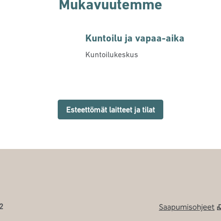
Mukavuutemme
Kuntoilu ja vapaa-aika
Kuntoilukeskus
Esteettömät laitteet ja tilat
2
Saapumisohjeet
,
Avaa uuden välilehde