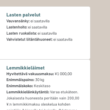
Lasten palvelut
Vauvansänky
:
ei saatavilla
Lastenhoito
:
ei saatavilla
Lasten ruokalista
:
ei saatavilla
Vahvistetut liitäntähuoneet
:
ei saatavilla
Lemmikkieläimet
Hyvitettävä vakuusmaksu:
¥1 000,00
Enimmäispaino:
30 kg
Enimmäiskoko:
Keskitaso
Lemmikkieläinkäytäntö:
Varaa etukäteen.
Jokaisesta huoneesta peritään vain 200,00
¥:n lemmikkimaksu oleskelua kohden