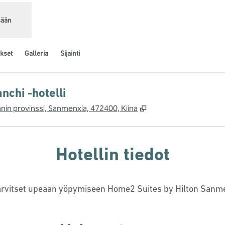
sään
kset
Galleria
Sijainti
chi -hotelli
,
Avaa uuden välilehde
anin provinssi, Sanmenxia, 472400, Kiina
Hotellin tiedot
a tarvitset upeaan yöpymiseen Home2 Suites by Hilton Sanme