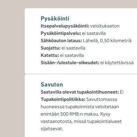
Pysäköinti
Itsepalvelupysäköinti
:
veloitukseton
Pysäköintipalvelu
:
ei saatavilla
Sähköauton lataus
:
Lähellä, 0,50 kilometriä
Suojattu
:
ei saatavilla
Katettu
:
ei saatavilla
Sisään-/ulostulo-oikeudet
:
ei käytettävissä
Savuton
Saatavilla olevat tupakointihuoneet:
Ei
Tupakointipolitiikka:
Savuttomassa
huoneessa tupakoinnista veloitetaan
enintään 500 RMB:n maksu. Kysy
vastaanotosta, missä tupakointialueet
sijaitsevat.