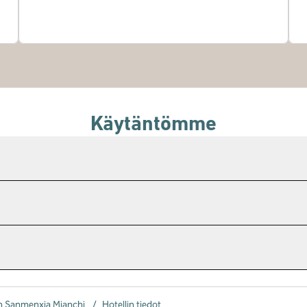
Käytäntömme
n Sanmenxia Mianchi
/
Hotellin tiedot