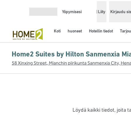
Siirry sisältöön
Yöpymisesi
Liity
Kirjaudu si
Avaa valikko
Koti
huoneet
Hotellin tiedot
Tarjou
Home2 Suites by Hilton Sanmenxia Mian
58 Xinxing Street, Mianchin piirikunta Sanmenxia City, Hen
Löydä kaikki tiedot, joit