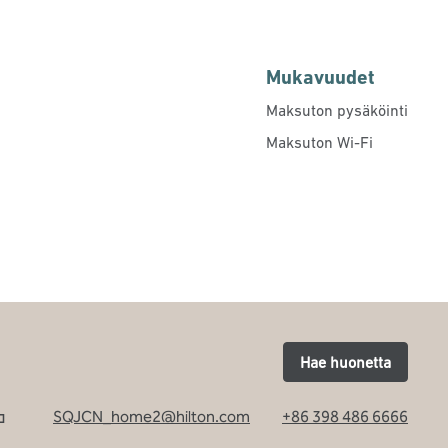
Mukavuudet
Maksuton pysäköinti
Maksuton Wi-Fi
Hae huonetta
SQJCN_home2@hilton.com
+86 398 486 6666
n