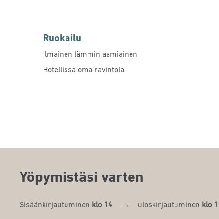
Ruokailu
Ilmainen lämmin aamiainen
Hotellissa oma ravintola
Yöpymistäsi varten
Sisäänkirjautuminen
klo 14
→
uloskirjautuminen
klo 1