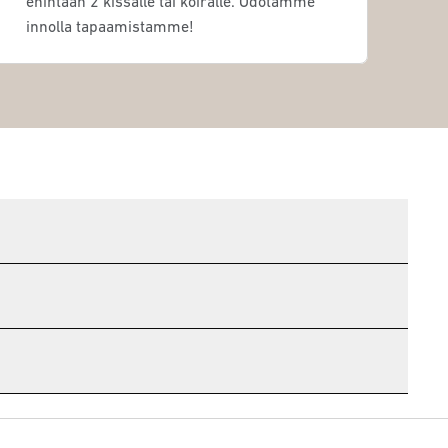
enintään 2 kissalle tai koiralle. Odotamme
innolla tapaamistamme!