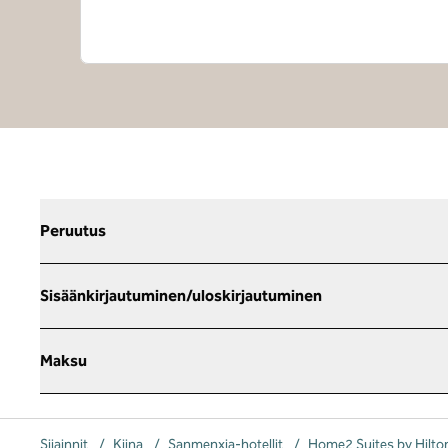
Peruutus
Sisäänkirjautuminen/uloskirjautuminen
Maksu
Sijainnit
/
Kiina
/
Sanmenxia-hotellit
/
Home2 Suites by Hilto