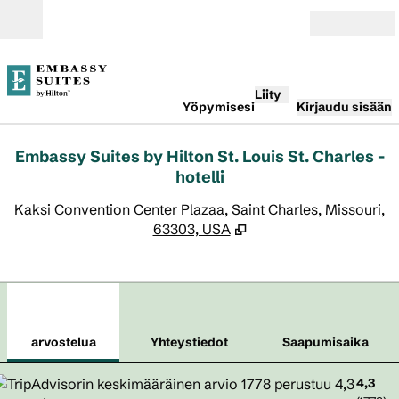
Siirry sisältöön
Avoinna
Liity
Yöpymisesi
Kirjaudu sisään
Embassy Suites by Hilton St. Louis St. Charles -
hotelli
,
A
Kaksi Convention Center Plazaa, Saint Charles, Missouri,
63303, USA
1
/
12
edellinen kuva
seur
1/12
Yhteystiedot
arvostelua
Yhteystiedot
Saapumisaika
4,3