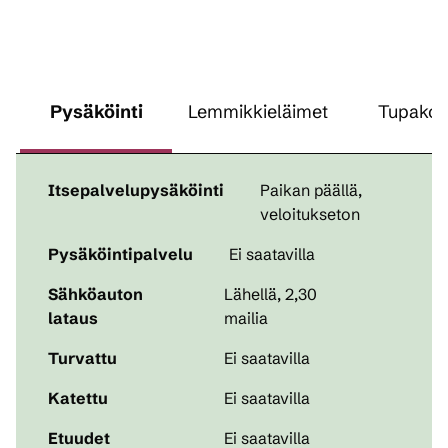
Pysäköinti
Lemmikkieläimet
Tupakoin
Itsepalvelupysäköinti
Paikan päällä
,
veloitukseton
Pysäköintipalvelu
Ei saatavilla
Sähköauton
Lähellä, 2,30
lataus
mailia
Turvattu
Ei saatavilla
Katettu
Ei saatavilla
Etuudet
Ei saatavilla