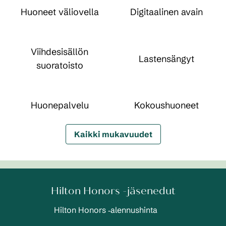
Huoneet väliovella
Digitaalinen avain
Viihdesisällön
Lastensängyt
suoratoisto
Huone­palvelu
Kokous­huoneet
Kaikki mukavuudet
Hilton Honors -jäsenedut
Hilton Honors ‑alennushinta