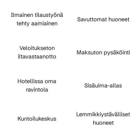
Ilmainen tilaustyönä
Savuttomat huoneet
tehty aamiainen
Veloitukseton
Maksuton pysäköinti
iltavastaanotto
Hotellissa oma
Sisäuima-allas
ravintola
Lemmikkiystävälliset
Kuntoilukeskus
huoneet