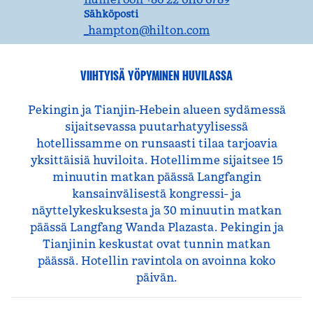
SähköpostiTSNAN
Sähköposti
_hampton
@hilton.com
VIIHTYISÄ YÖPYMINEN HUVILASSA
Pekingin ja Tianjin-Hebein alueen sydämessä
sijaitsevassa puutarhatyylisessä
hotellissamme on runsaasti tilaa tarjoavia
yksittäisiä huviloita. Hotellimme sijaitsee 15
minuutin matkan päässä Langfangin
kansainvälisestä kongressi- ja
näyttelykeskuksesta ja 30 minuutin matkan
päässä Langfang Wanda Plazasta. Pekingin ja
Tianjinin keskustat ovat tunnin matkan
päässä. Hotellin ravintola on avoinna koko
päivän.