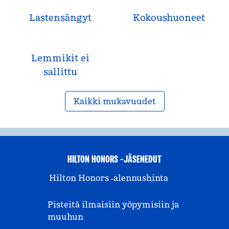
Lastensängyt
Kokous­huoneet
Lemmikit ei
sallittu
Kaikki mukavuudet
HILTON HONORS -JÄSENEDUT
Hilton Honors ‑alennushinta
Pisteitä ilmaisiin yöpymisiin ja
muuhun