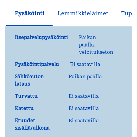
Pysäköinti
Lemmikkieläimet
Tupak
Itsepalvelupysäköinti
Paikan
päällä
,
veloitukseton
Pysäköintipalvelu
Ei saatavilla
Sähköauton
Paikan päällä
lataus
Turvattu
Ei saatavilla
Katettu
Ei saatavilla
Etuudet
Ei saatavilla
sisällä/ulkona