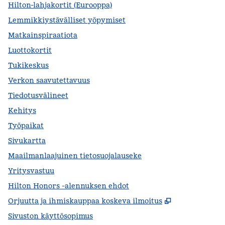
Hilton-lahjakortit (Eurooppa)
Lemmikkiystävälliset yöpymiset
Matkainspiraatiota
Luottokortit
Tukikeskus
Verkon saavutettavuus
Tiedotusvälineet
Kehitys
Työpaikat
Sivukartta
Maailmanlaajuinen tietosuojalauseke
Yritysvastuu
Hilton Honors -alennuksen ehdot
,
Avaa uuden 
Orjuutta ja ihmiskauppaa koskeva ilmoitus
Sivuston käyttösopimus