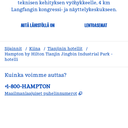
teknisen kehityksen vyöhykkeelle, 4 km
Langfangin kongressi- ja näyttelykeskukseen.
MITÄ LÄHISTÖLLÄ ON
LENTOASEMAT
Sijainnit
/
Kiina
/
Tianjinin hotellit
/
Hampton by Hilton Tianjin Jingbin Industrial Park -
hotelli
Kuinka voimme auttaa?
Puhelin:
+1-800-HAMPTON
,
Avaa uuden välile
Maailmanlaajuiset puhelinnumerot
facebook
x
instagram
,
avautuu uuteen ikkunaan
,
avaa uuden välilehden
,
avautuu uuteen ikkunaan