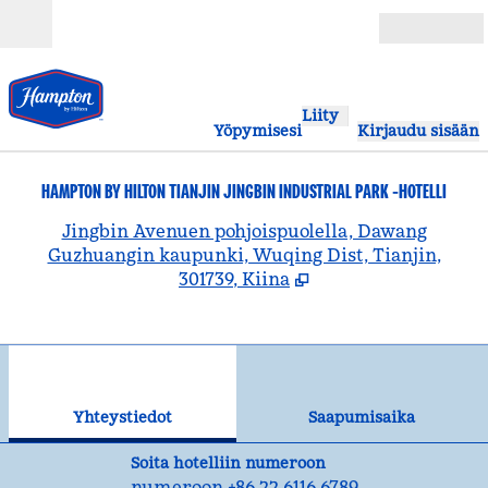
Siirry sisältöön
Avoinna
Liity
Yöpymisesi
Kirjaudu sisään
HAMPTON BY HILTON TIANJIN JINGBIN INDUSTRIAL PARK -HOTELLI
,
A
Jingbin Avenuen pohjoispuolella, Dawang
Guzhuangin kaupunki, Wuqing Dist, Tianjin,
301739, Kiina
1
/
12
edellinen kuva
seu
1/12
Yhteystiedot
Yhteystiedot
Saapumisaika
Soita
Soita hotelliin numeroon
numeroon +86 22 6116 6789