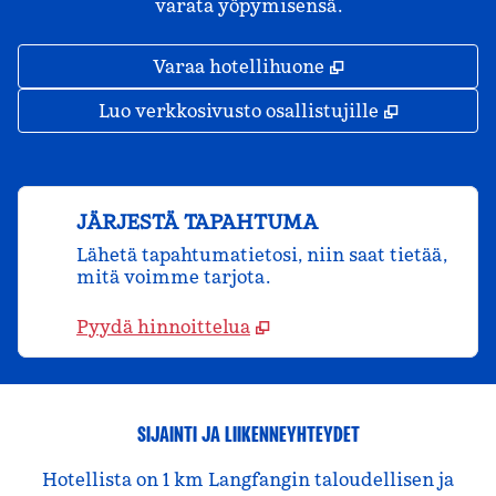
varata yöpymisensä.
,
Avaa uuden väl
Varaa hotellihuone
,
Avaa uude
Luo verkkosivusto osallistujille
JÄRJESTÄ TAPAHTUMA
Lähetä tapahtumatietosi, niin saat tietää,
mitä voimme tarjota.
Pyydä hinnoittelua
SIJAINTI JA LIIKENNEYHTEYDET
Hotellista on 1 km Langfangin taloudellisen ja