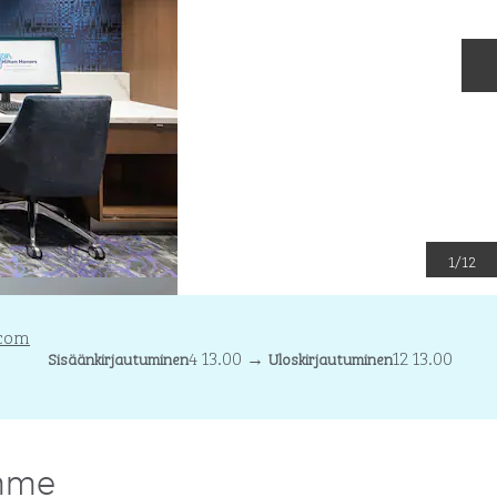
S
1
/
12
.com
4 13.00
→
12 13.00
Sisäänkirjautuminen
Uloskirjautuminen
mme