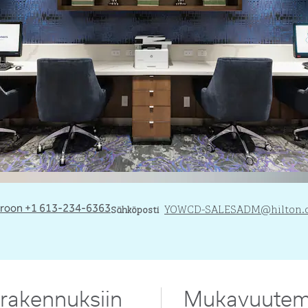
Email
YOWCD-SALESADM
@hilton
roon +1 613-234-6363
Sähköposti
 rakennuksiin
Mukavuute