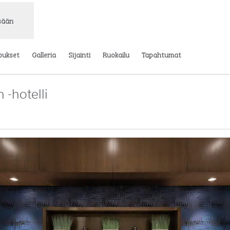
isään
oukset
Galleria
Sijainti
Ruokailu
Tapahtumat
-hotelli
vaa uuden välilehden