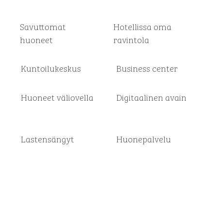
Savuttomat
Hotellissa oma
huoneet
ravintola
Kuntoilukeskus
Business center
Huoneet väliovella
Digitaalinen avain
Lastensängyt
Huone­palvelu