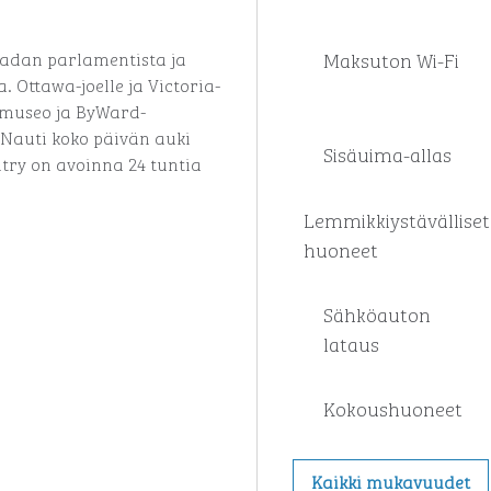
Maksuton Wi-Fi
nadan parlamentista ja
 Ottawa-joelle ja Victoria-
amuseo ja ByWard-
 Nauti koko päivän auki
Sisäuima-allas
ntry on avoinna 24 tuntia
Lemmikkiystävälliset
huoneet
Sähköauton
lataus
Kokous­huoneet
Kaikki mukavuudet