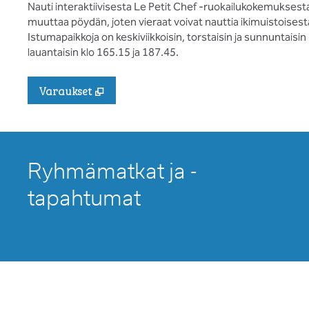
Nauti interaktiivisesta Le Petit Chef -ruokailukokemukses
muuttaa pöydän, joten vieraat voivat nauttia ikimuistoises
Istumapaikkoja on keskiviikkoisin, torstaisin ja sunnuntaisin 
lauantaisin klo 165.15 ja 187.45.
,
Avaa uuden välilehden
Varaukset
Ryhmämatkat ja -
tapahtumat