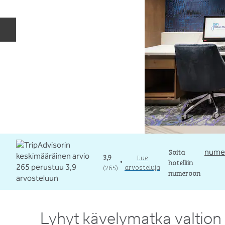
Edellinen dia
Soita
Soita
nume
3,9
Lue
hotelliin
•
arvosteluja
(
265
)
numeroon
Lyhyt kävelymatka valtion