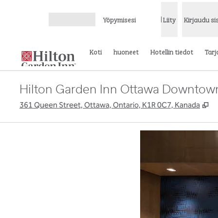
Siirry sisältöön
Yöpymisesi
Liity
Kirjaudu s
Avaa valikko
Koti
huoneet
Hotellin tiedot
Tarj
Hilton Garden Inn Ottawa Downtown 
,
A
361 Queen Street, Ottawa, Ontario, K1R 0C7, Kanada