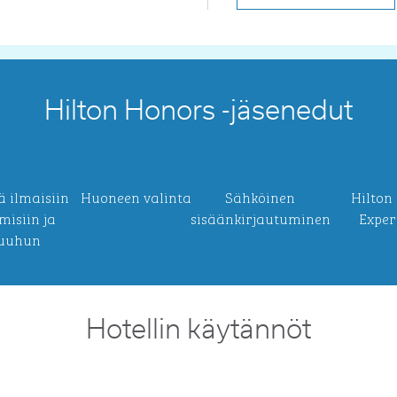
Hilton Honors -jäsenedut
ä ilmaisiin
Huoneen valinta
Sähköinen
Hilton
misiin ja
sisäänkirjautuminen
Exper
uuhun
Hotellin käytännöt