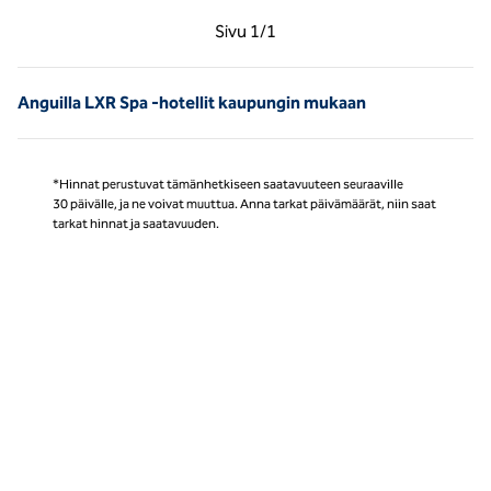
Edellinen sivu, 1/1
Seuraava sivu, 1/1
Sivu
1/1
Sivu 1/1
Anguilla LXR Spa -hotellit kaupungin mukaan
*Hinnat perustuvat tämänhetkiseen saatavuuteen seuraaville
30 päivälle, ja ne voivat muuttua. Anna tarkat päivämäärät, niin saat
tarkat hinnat ja saatavuuden.