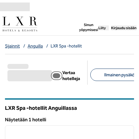
Siirry sisältöön
,
avaa uuden välile
Sinun
Liity
Kirjaudu sisään
yöpymisesi
Sijainnit
/
Anguilla
/
LXR Spa -hotellit
Vertaa
Ilmainen pysäköinti
hotelleja
Suositellut suodattime
LXR Spa -hotellit Anguillassa
Näytetään 1 hotelli
1
/
12
Näytetään 1 hotelli
edellinen kuva
seuraa
1/12