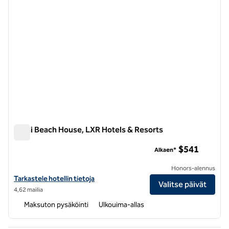
Zemi Beach House, LXR Hotels & Resorts
Zemi Beach House, LXR Hotels & Resorts
$541
Alkaen*
Honors-alennus
Katso hotellitiedot hotelleille Zemi Beach House, LXR Hotels & Reso
Tarkastele hotellin tietoja
Valitse päivät
4,62 mailia
Maksuton pysäköinti
Ulkouima-allas