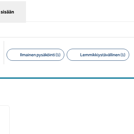
 sisään
Ilmainen pysäköinti (1)
Lemmikkiystävällinen (1)
Suositellut suodattimet
/
10
seuraava kuva