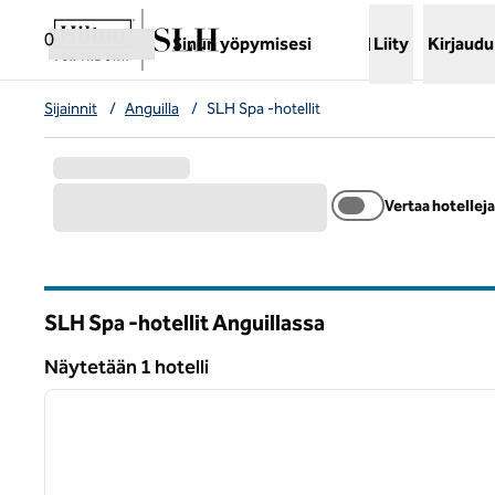
Siirry sisältöön
,
avaa uuden välilehden
0
Sinun yöpymisesi
Liity
Kirjaudu
Sijainnit
/
Anguilla
/
SLH Spa -hotellit
Vertaa hotelleja
SLH Spa -hotellit Anguillassa
Näytetään 1 hotelli
1
Näytetään 1 hotelli
edellinen kuva
1/10