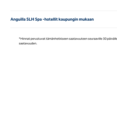
Ede
Anguilla SLH Spa -hotellit kaupungin mukaan
*Hinnat perustuvat tämänhetkiseen saatavuuteen seuraaville 30 päivälle, 
saatavuuden.