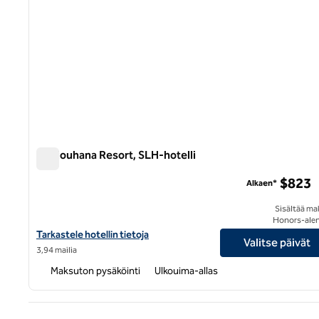
Malliouhana Resort, SLH-hotelli
Malliouhana Resort, SLH-hotelli
$823
Alkaen*
Sisältää ma
Honors-ale
Katso hotellitiedot Malliouhana Resort, a SLH -hotelliin
Tarkastele hotellin tietoja
Valitse päivät
3,94 mailia
Maksuton pysäköinti
Ulkouima-allas