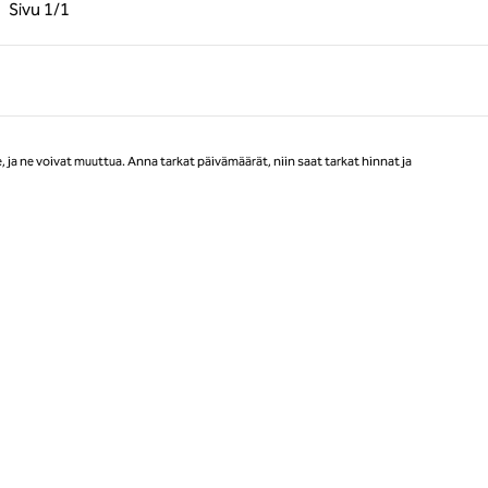
llinen sivu, 1/1
Seuraava sivu, 1/1
Sivu
1/1
Sivu 1/1
ja ne voivat muuttua. Anna tarkat päivämäärät, niin saat tarkat hinnat ja