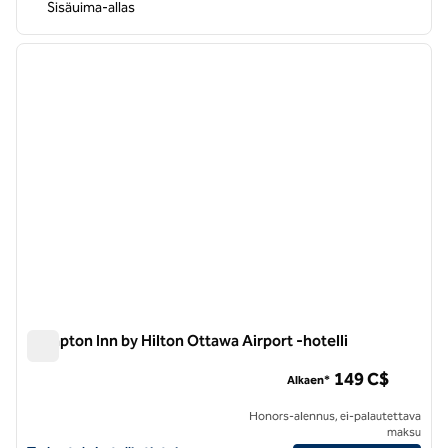
Sisäuima-allas
1
/
12
edellinen kuva
seuraa
1/12
Hampton Inn by Hilton Ottawa Airport -hotelli
Hampton Inn by Hilton Ottawa Airport -hotelli
149 C$
Alkaen*
Honors-alennus, ei-palautettava
maksu