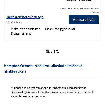
Honors-alennus, ei-palautettava
maksu
Katso Hampton Inn & Suites Ottawa West -hotellin tiedot
Tarkastele hotellin tietoja
Valitse päivät
11,31 mailia
Maksuton aamiainen
Maksuton pysäköinti
Sisäuima-allas
Edellinen sivu, 1/1
Seuraava sivu, 1/1
Sivu
1/1
Sivu 1/1
Hampton Ottawa -sisäuima-allashotellit lähellä
nähtävyyksiä
*Hinnat perustuvat tämänhetkiseen saatavuuteen seuraaville
30 päivälle, ja ne voivat muuttua. Anna tarkat päivämäärät, niin saat
tarkat hinnat ja saatavuuden.