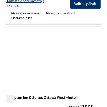
Näytä Hampton Inn by Hilton Ottawa Airport -hotellin tiedot
Tarkastele hotellin tietoja
Valitse päivät
5,51 mailia
Maksuton aamiainen
Maksuton pysäköinti
Sisäuima-allas
1
/
12
edellinen kuva
seuraa
1/12
Hampton Inn & Suites Ottawa West -hotelli
Hampton Inn & Suites Ottawa West -hotelli
135 C$
Alkaen*