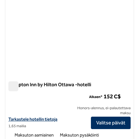
Hampton Inn by Hilton Ottawa -hotelli
Hampton Inn by Hilton Ottawa -hotelli
152 C$
Alkaen*
Honors-alennus, ei-palautettava
maksu
Näytä Hampton Inn by Hilton Ottawa -hotellin tiedot
Tarkastele hotellin tietoja
Valitse päivät
1,65 mailia
Maksuton aamiainen
Maksuton pysäköinti