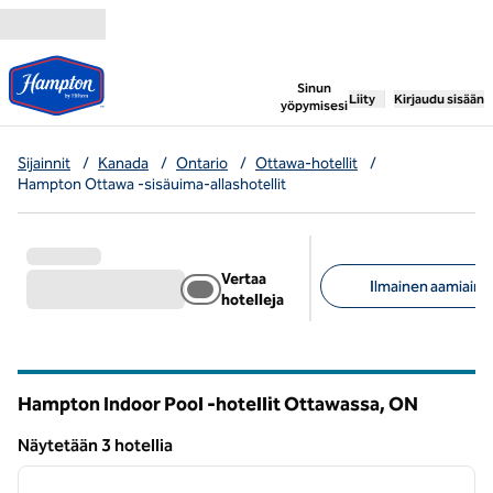
Siirry sisältöön
,
avaa uuden välile
Sinun
Liity
Kirjaudu sisään
yöpymisesi
Sijainnit
/
Kanada
/
Ontario
/
Ottawa-hotellit
/
Hampton Ottawa -sisäuima-allashotellit
Vertaa
Ilmainen aamiainen
hotelleja
Suositellut suodattime
Hampton Indoor Pool -hotellit Ottawassa,
ON
Ontario
Näytetään 3 hotellia
1
/
12
Näytetään 3 hotellia
edellinen kuva
seuraa
1/12