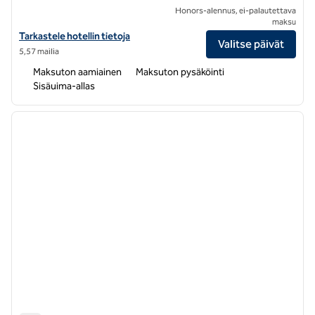
Honors-alennus, ei-palautettava
maksu
Näytä Homewood Suites by Hilton Ottawa Airport -hotellin tiedot
Tarkastele hotellin tietoja
Valitse päivät
5,57 mailia
Maksuton aamiainen
Maksuton pysäköinti
Sisäuima-allas
1
/
12
edellinen kuva
seuraa
1/12