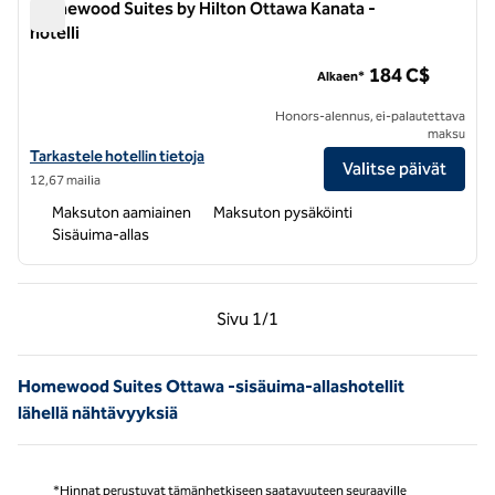
Homewood Suites by Hilton Ottawa Kanata -
hotelli
Homewood Suites by Hilton Ottawa Kanata -hotelli
184 C$
Alkaen*
Honors-alennus, ei-palautettava
maksu
Näytä Homewood Suites by Hilton Ottawa Kanata -hotellin tiedot
Tarkastele hotellin tietoja
Valitse päivät
12,67 mailia
Maksuton aamiainen
Maksuton pysäköinti
Sisäuima-allas
Edellinen sivu, 1/1
Seuraava sivu, 1/1
Sivu
1/1
Sivu 1/1
Homewood Suites Ottawa -sisäuima-allashotellit
lähellä nähtävyyksiä
*Hinnat perustuvat tämänhetkiseen saatavuuteen seuraaville