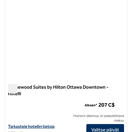
edellinen kuva
seuraa
1/12
Homewood Suites by Hilton Ottawa Downtown -
hotelli
Homewood Suites by Hilton Ottawa Downtown -hotelli
207 C$
Alkaen*
Honors-alennus, ei-palautettava
maksu
Näytä Homewood Suites by Hilton Ottawa Downtown -hotellin tied
Tarkastele hotellin tietoja
Valitse päivät