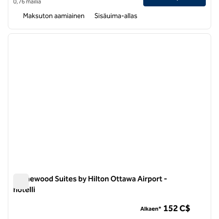
0,76 mailia
Maksuton aamiainen
Sisäuima-allas
1
/
12
edellinen kuva
seuraa
1/12
Homewood Suites by Hilton Ottawa Airport -
hotelli
Homewood Suites by Hilton Ottawa Airport -hotelli
152 C$
Alkaen*