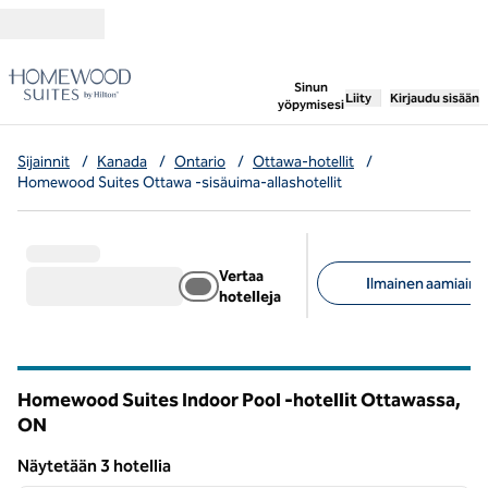
Siirry sisältöön
,
avaa uuden välile
Sinun
Liity
Kirjaudu sisään
yöpymisesi
Sijainnit
/
Kanada
/
Ontario
/
Ottawa-hotellit
/
Homewood Suites Ottawa -sisäuima-allashotellit
Vertaa
Ilmainen aamiainen
hotelleja
Suositellut suodattime
Homewood Suites Indoor Pool -hotellit Ottawassa,
ON
Ontario
Näytetään 3 hotellia
1
/
12
Näytetään 3 hotellia