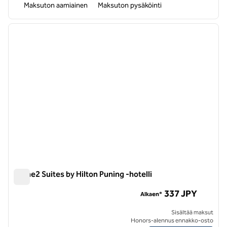
Maksuton aamiainen
Maksuton pysäköinti
1
/
12
edellinen kuva
seuraa
1/12
Home2 Suites by Hilton Puning -hotelli
Home2 Suites by Hilton Puning -hotelli
337 JPY
Alkaen*
Sisältää maksut
Honors-alennus ennakko-osto