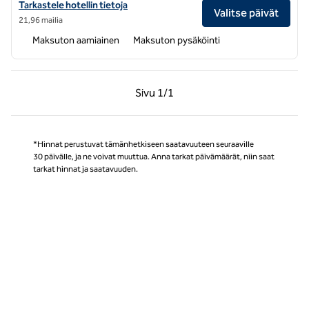
Näytä Home2 Suites by Hilton Puning -hotellin tiedot
Tarkastele hotellin tietoja
Valitse päivät
21,96 mailia
Maksuton aamiainen
Maksuton pysäköinti
Edellinen sivu, 1/1
Seuraava sivu, 1/1
Sivu
1/1
Sivu 1/1
*Hinnat perustuvat tämänhetkiseen saatavuuteen seuraaville
30 päivälle, ja ne voivat muuttua. Anna tarkat päivämäärät, niin saat
tarkat hinnat ja saatavuuden.