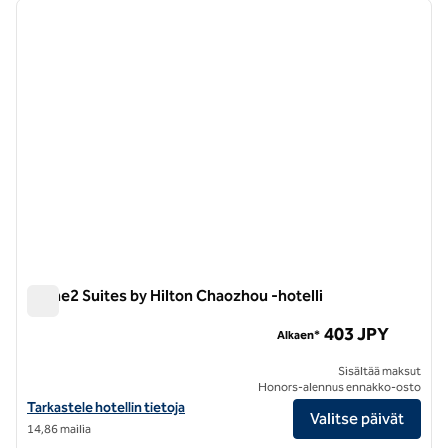
edellinen kuva
seuraa
1/12
Home2 Suites by Hilton Chaozhou -hotelli
Home2 Suites by Hilton Chaozhou -hotelli
403 JPY
Alkaen*
Sisältää maksut
Honors-alennus ennakko-osto
Näytä Home2 Suites by Hilton Chaozhoun hotellitiedot
Tarkastele hotellin tietoja
Valitse päivät
14,86 mailia