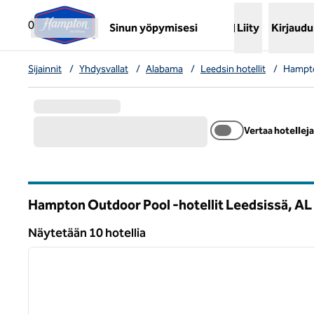
Siirry sisältöön
,
avaa uuden välilehden
0
Sinun yöpymisesi
Liity
Kirjaudu
Sijainnit
/
Yhdysvallat
/
Alabama
/
Leedsin hotellit
/
Hampto
Vertaa hotelleja
Hampton Outdoor Pool -hotellit Leedsissä,
AL
Alabama
Näytetään 10 hotellia
1
Näytetään 10 hotellia
edellinen kuva
1/12