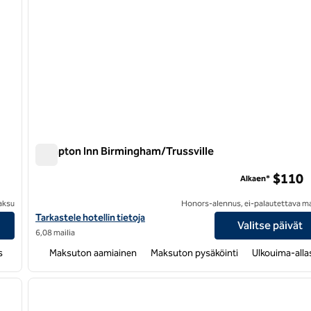
Hampton Inn Birmingham/Trussville
Hampton Inn Birmingham/Trussville
$110
Alkaen*
aksu
Honors-alennus, ei-palautettava m
AL
Katso Hampton Inn Birmingham/Trussville -hotellin tiedot
Tarkastele hotellin tietoja
Valitse päivät
6,08 mailia
s
Maksuton aamiainen
Maksuton pysäköinti
Ulkouima-alla
/
12
1
seuraava kuva
edellinen kuva
1/12