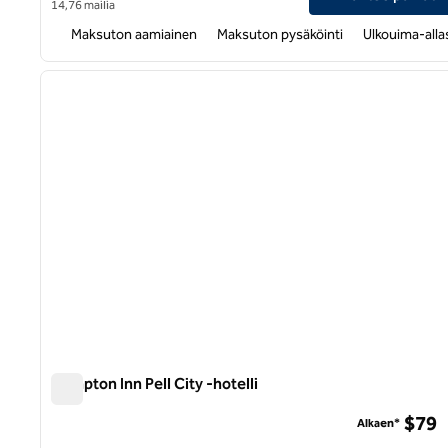
14,76 mailia
Maksuton aamiainen
Maksuton pysäköinti
Ulkouima-alla
1
edellinen kuva
1/12
Hampton Inn Pell City -hotelli
Hampton Inn Pell City -hotelli
$79
Alkaen*