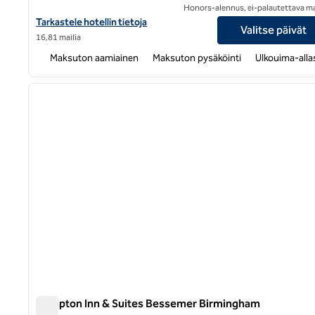
Honors-alennus, ei-palautettava m
Näytä Hampton Inn Pell City -hotellin tiedot
Tarkastele hotellin tietoja
Valitse päivät
16,81 mailia
Maksuton aamiainen
Maksuton pysäköinti
Ulkouima-alla
1
edellinen kuva
1/12
Hampton Inn & Suites Bessemer Birmingham