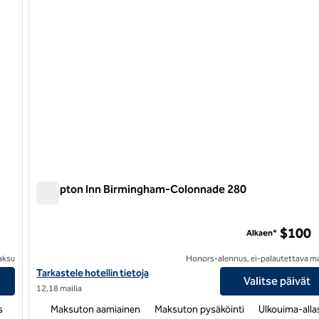
Hampton Inn Birmingham-Colonnade 280
Hampton Inn Birmingham-Colonnade 280
otelli
$100
Alkaen*
aksu
Honors-alennus, ei-palautettava m
tellin tiedot
Katso Hampton Inn Birmingham-Colonnaden hotellitiedot 280
Tarkastele hotellin tietoja
Valitse päivät
12,18 mailia
s
Maksuton aamiainen
Maksuton pysäköinti
Ulkouima-alla