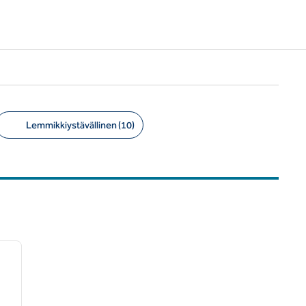
Lemmikkiystävällinen (10)
/
12
seuraava kuva