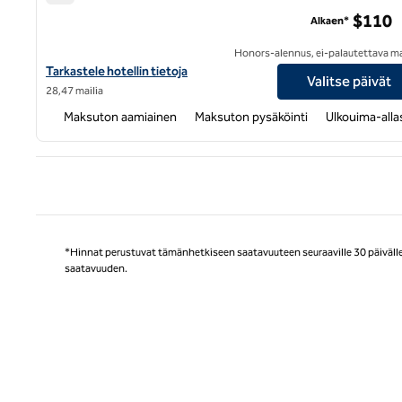
Hampton Inn & Suites Bessemer Birmingham
$110
Alkaen*
Honors-alennus, ei-palautettava m
Katso hotellitiedot kohteesta Hampton Inn & Suites Bessemer 
Tarkastele hotellin tietoja
Valitse päivät
28,47 mailia
Maksuton aamiainen
Maksuton pysäköinti
Ulkouima-alla
Ede
*Hinnat perustuvat tämänhetkiseen saatavuuteen seuraaville 30 päivälle, 
saatavuuden.