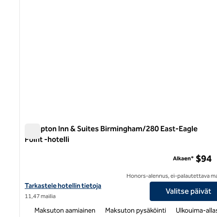
Hampton Inn & Suites Birmingham/280 East-Eagle
Point -hotelli
Hampton Inn & Suites Birmingham/280 East-Eagle Point -h
$94
Alkaen*
Honors-alennus, ei-palautettava m
Näytä Hampton Inn & Suites Birmingham/280 East-Eagle Point -ho
Tarkastele hotellin tietoja
Valitse päivät
11,47 mailia
Maksuton aamiainen
Maksuton pysäköinti
Ulkouima-alla