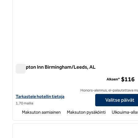
Hampton Inn Birmingham/Leeds, AL
Hampton Inn Birmingham/Leeds, AL
$116
Alkaen*
Honors-alennus, ei-palautettava m
Katso hotellitiedot kohteesta Hampton Inn Birmingham/Leeds, 
Tarkastele hotellin tietoja
Valitse päivät
1,70 mailia
Maksuton aamiainen
Maksuton pysäköinti
Ulkouima-alla
1
edellinen kuva
1/12