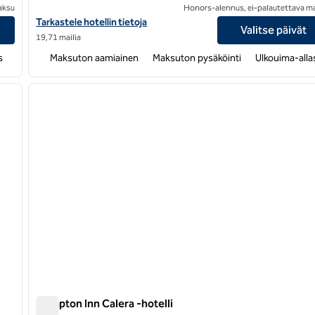
aksu
Honors-alennus, ei-palautettava m
Katso Hampton Inn & Suites Birmingham-Pelhamin (I-65) hotellit
Tarkastele hotellin tietoja
Valitse päivät
19,71 mailia
s
Maksuton aamiainen
Maksuton pysäköinti
Ulkouima-alla
/
12
1
seuraava kuva
edellinen kuva
1/12
Hampton Inn Calera -hotelli