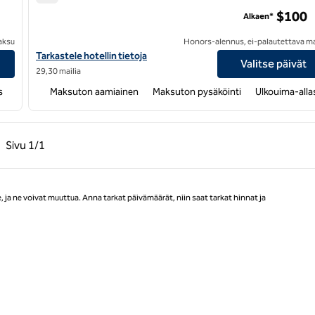
Hampton Inn Calera -hotelli
$100
Alkaen*
aksu
Honors-alennus, ei-palautettava m
Birmingham
Näytä Hampton Inn Calera -hotellin tiedot
Tarkastele hotellin tietoja
Valitse päivät
29,30 mailia
s
Maksuton aamiainen
Maksuton pysäköinti
Ulkouima-alla
llinen sivu, 1/1
Seuraava sivu, 1/1
Sivu
1/1
Sivu 1/1
ja ne voivat muuttua. Anna tarkat päivämäärät, niin saat tarkat hinnat ja