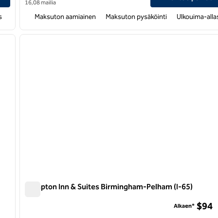
16,08 mailia
s
Maksuton aamiainen
Maksuton pysäköinti
Ulkouima-alla
/
12
1
seuraava kuva
edellinen kuva
1/12
Hampton Inn & Suites Birmingham-Pelham (I-65)
Hampton Inn & Suites Birmingham-Pelham (I-65)
$94
Alkaen*