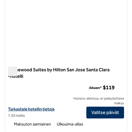
Homewood Suites by Hilton San Jose Santa Clara
-hotelli
Homewood Suites by Hilton San Jose Santa Clara -hotelli
$119
Alkaen*
Honors-alennus, ei-palautettava
maksu
Katso Homewood Suites by Hilton San Jose Santa Claran hotellitiedo
Tarkastele hotellin tietoja
Valitse päivät
7,20 mailia
Maksuton aamiainen
Ulkouima-allas
1
/
12