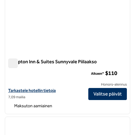
Hampton Inn & Suites Sunnyvale Piilaakso
Hampton Inn & Suites Sunnyvale Piilaakso
$110
Alkaen*
Honors-alennus
Katso hotellitiedot kohteesta Hampton Inn & Suites Sunnyvale Silicon
Tarkastele hotellin tietoja
Valitse päivät
7,09 mailia
Maksuton aamiainen
1
/
12
edellinen kuva
seuraa
1/12