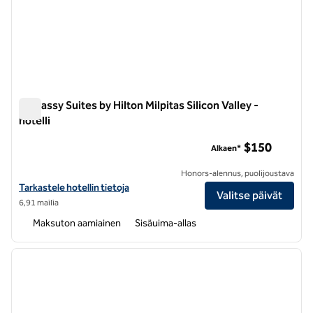
Embassy Suites by Hilton Milpitas Silicon Valley -
hotelli
Embassy Suites by Hilton Milpitas Silicon Valley -hotelli
$150
Alkaen*
Honors-alennus, puolijoustava
Näytä Embassy Suites by Hilton Milpitas Silicon Valley -hotellin tiedot
Tarkastele hotellin tietoja
Valitse päivät
6,91 mailia
Maksuton aamiainen
Sisäuima-allas
1
/
12
edellinen kuva
seuraa
1/12