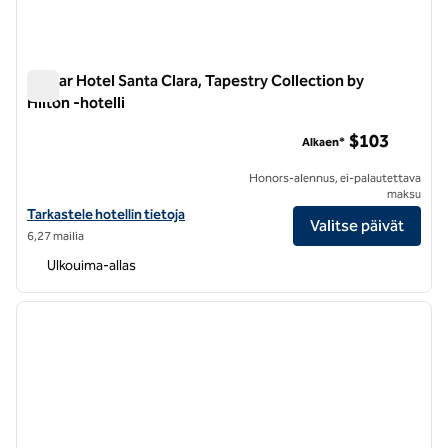
Avatar Hotel Santa Clara, Tapestry Collection by
Hilton -hotelli
Avatar Hotel Santa Clara, Tapestry Collection by Hilton -hotell
$103
Alkaen*
Honors-alennus, ei-palautettava
maksu
Katso hotellitiedot kohteesta Avatar Hotel Santa Clara, Tapestry Coll
Tarkastele hotellin tietoja
Valitse päivät
6,27 mailia
Ulkouima-allas
1
/
12
edellinen kuva
seuraa
1/12