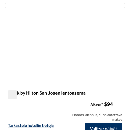
1
/
12
edellinen kuva
seuraa
1/12
Spark by Hilton San Josen lentoasema
Spark by Hilton San Josen lentoasema
$94
Alkaen*
Honors-alennus, ei-palautettava
maksu
Näytä Spark by Hilton San Josen lentoaseman hotellitiedot
Tarkastele hotellin tietoja
Valitse päivät