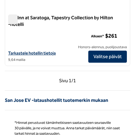
The Inn at Saratoga, Tapestry Collection by Hilton
-hotelli
The Inn at Saratoga, Tapestry Collection by Hilton -hotelli
$261
Alkaen*
Honors-alennus, puolijoustava
Katso hotellitiedot kohteesta The Inn at Saratoga, Tapestry Collecti
Tarkastele hotellin tietoja
Valitse päivät
9,64 mailia
Edellinen sivu, 1/1
Seuraava sivu, 1/1
Sivu
1/1
Sivu 1/1
San Jose EV -lataushotellit tuotemerkin mukaan
*Hinnat perustuvat tämänhetkiseen saatavuuteen seuraaville
30 päivälle, ja ne voivat muuttua. Anna tarkat päivämäärät, niin saat
tarkat hinnat ja saatavuuden.