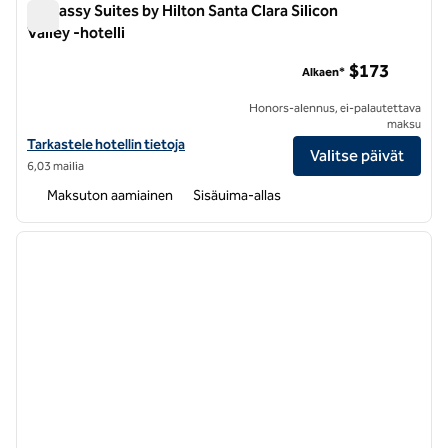
Embassy Suites by Hilton Santa Clara Silicon
Valley -hotelli
Embassy Suites by Hilton Santa Clara Silicon Valley -hotelli
$173
Alkaen*
Honors-alennus, ei-palautettava
maksu
Katso Embassy Suites by Hilton Santa Clara Silicon Valley -hotellien t
Tarkastele hotellin tietoja
Valitse päivät
6,03 mailia
Maksuton aamiainen
Sisäuima-allas
1
/
12
edellinen kuva
seuraa
1/12