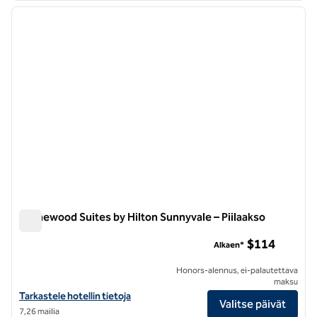
edellinen kuva
seuraa
1/12
Homewood Suites by Hilton Sunnyvale – Piilaakso
Homewood Suites by Hilton Sunnyvale – Piilaakso
$114
Alkaen*
Honors-alennus, ei-palautettava
maksu
Näytä Homewood Suites by Hilton Sunnyvale -hotellin tiedot – Piilaa
Tarkastele hotellin tietoja
Valitse päivät
7,26 mailia