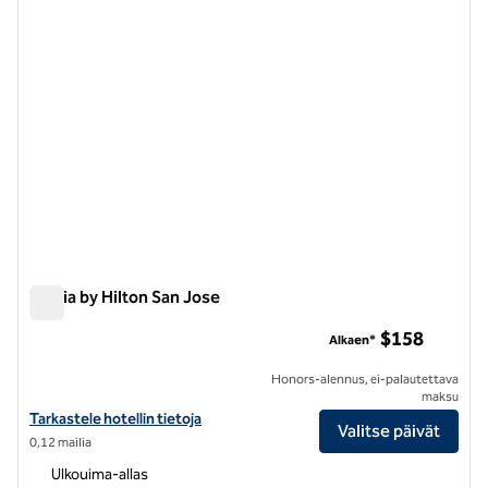
Signia by Hilton San Jose
Signia by Hilton San Jose
$158
Alkaen*
Honors-alennus, ei-palautettava
maksu
Katso hotellitiedot kohteesta Signia by Hilton San Jose
Tarkastele hotellin tietoja
Valitse päivät
0,12 mailia
Ulkouima-allas