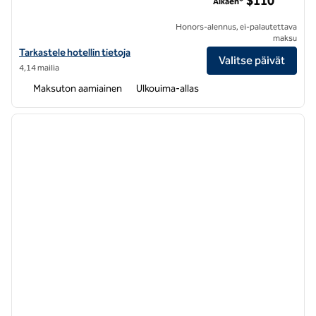
$110
Alkaen*
Honors-alennus, ei-palautettava
maksu
Katso Homewood Suites by Hilton San Jose Airport-Silicon Valley -hot
Tarkastele hotellin tietoja
Valitse päivät
4,14 mailia
Maksuton aamiainen
Ulkouima-allas
1
/
12
edellinen kuva
seuraa
1/12