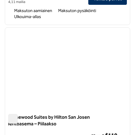
4,11 mailia
Maksuton aamiainen
Maksuton pysäköinti
Ulkouima-allas
1
/
12
edellinen kuva
seuraa
1/12
Homewood Suites by Hilton San Josen
lentoasema – Piilaakso
Homewood Suites by Hilton San Josen lentoasema – Piilaaks