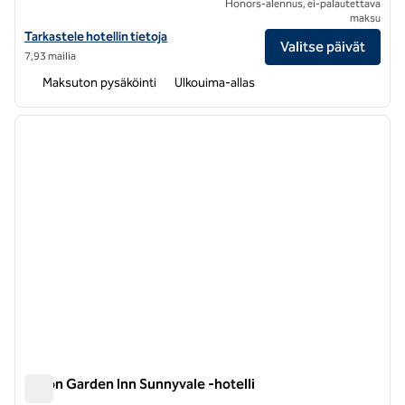
Honors-alennus, ei-palautettava
maksu
Katso hotellitiedot kohteesta Juniper Hotel Cupertino, Curio Collect
Tarkastele hotellin tietoja
Valitse päivät
7,93 mailia
Maksuton pysäköinti
Ulkouima-allas
1
/
12
edellinen kuva
seuraa
1/12
Hilton Garden Inn Sunnyvale -hotelli
Hilton Garden Inn Sunnyvale -hotelli