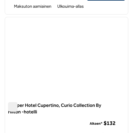
Maksuton aamiainen
Ulkouima-allas
1
/
12
edellinen kuva
seuraa
1/12
Juniper Hotel Cupertino, Curio Collection By
Hilton -hotelli
Juniper Hotel Cupertino, Curio Collection By Hilton -hotelli
$132
Alkaen*