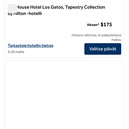
Toll House Hotel Los Gatos, Tapestry Collection
by Hilton -hotelli
Toll House Hotel Los Gatos, Tapestry Collection by Hilton -hot
$175
Alkaen*
Honors-alennus, ei-palautettava
maksu
Katso hotellitiedot kohteesta Toll House Hotel Los Gatos, Tapestry C
Tarkastele hotellin tietoja
Valitse päivät
9,50 mailia
1
/
12
edellinen kuva
seuraa
1/12