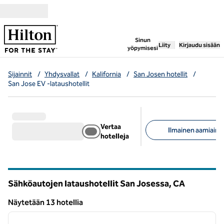
Siirry sisältöön
,
avaa uuden välile
Sinun
Liity
Kirjaudu sisään
yöpymisesi
Sijainnit
/
Yhdysvallat
/
Kalifornia
/
San Josen hotellit
/
San Jose EV -lataushotellit
Vertaa
Ilmainen aamiainen
hotelleja
Suositellut suodattime
Sähköautojen lataushotellit San Josessa,
CA
California
Näytetään 13 hotellia
1
/
12
Näytetään 13 hotellia
edellinen kuva
seuraa
1/12