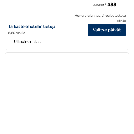
$88
Alkaen*
Honors-alennus, ei-palautettava
maksu
Katso Hilton Garden Inn Sunnyvalen hotellitiedot
Tarkastele hotellin tietoja
Valitse päivät
8,80 mailia
Ulkouima-allas
1
/
12
edellinen kuva
seuraa
1/12