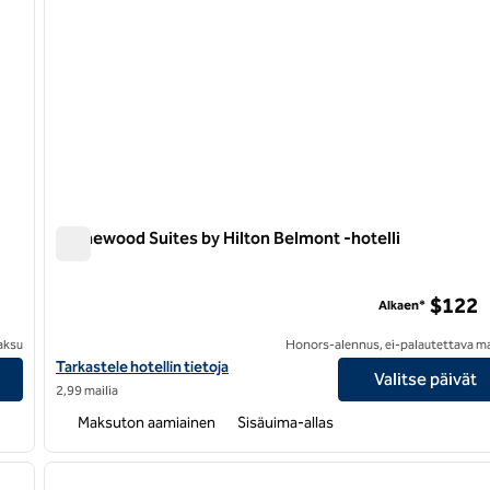
Homewood Suites by Hilton Belmont -hotelli
Homewood Suites by Hilton Belmont -hotelli
sema
$122
Alkaen*
aksu
Honors-alennus, ei-palautettava m
ellin tiedot
Näytä Homewood Suites by Hilton Belmont -hotellin tiedot
Tarkastele hotellin tietoja
Valitse päivät
2,99 mailia
Maksuton aamiainen
Sisäuima-allas
/
12
1
seuraava kuva
edellinen kuva
1/12