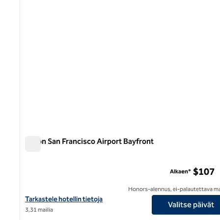
Hilton San Francisco Airport Bayfront
Hilton San Francisco Airport Bayfront
$107
Alkaen*
Honors-alennus, ei-palautettava m
Katso Hilton San Francisco Airport Bayfront Hiltonhotellin tiedot
Tarkastele hotellin tietoja
Valitse päivät
3,31 mailia