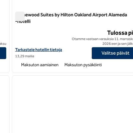
Homewood Suites by Hilton Oakland Airport Alameda
-hotelli
Homewood Suites by Hilton Oakland Airport Alameda -hot
Tulossa p
Otamme vastaan varauksia 11. marrask
aksu
2026:een ja sen jäl
tiedot
Näytä Homewood Suites by Hilton Oakland Airport Alameda -hotel
Tarkastele hotellin tietoja
Valitse päivät
13,29 mailia
Maksuton aamiainen
Maksuton pysäköinti
/
12
1
seuraava kuva
edellinen kuva
1/12