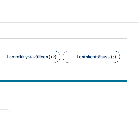
Lemmikkiystävällinen (12)
Lentokenttäbussi (5)
/
12
seuraava kuva