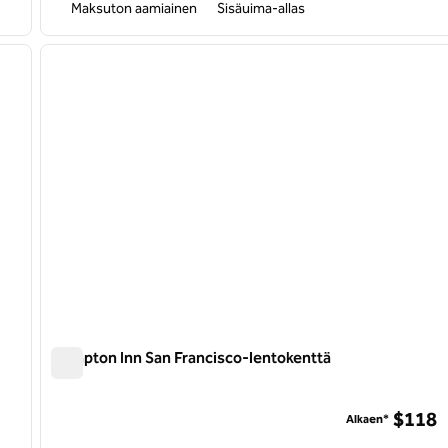
Maksuton aamiainen
Sisäuima-allas
/
12
1
seuraava kuva
edellinen kuva
1/12
Hampton Inn San Francisco-lentokenttä
Hampton Inn San Francisco-lentokenttä
nt -hotelli
$118
Alkaen*