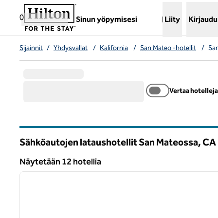
Siirry sisältöön
,
avaa uuden välilehden
0
Sinun yöpymisesi
Liity
Kirjaudu
Sijainnit
/
Yhdysvallat
/
Kalifornia
/
San Mateo -hotellit
/
San
Vertaa hotelleja
Sähköautojen lataushotellit San Mateossa,
CA
California
Näytetään 12 hotellia
1
Näytetään 12 hotellia
edellinen kuva
1/12