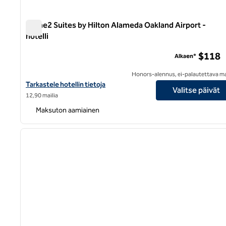
Home2 Suites by Hilton Alameda Oakland Airport -
hotelli
Home2 Suites by Hilton Alameda Oakland Airport -hotelli
$118
Alkaen*
Honors-alennus, ei-palautettava m
Näytä Home2 Suites by Hilton Alameda Oakland Airport -hotellin 
Tarkastele hotellin tietoja
Valitse päivät
12,90 mailia
Maksuton aamiainen
1
edellinen kuva
1/12