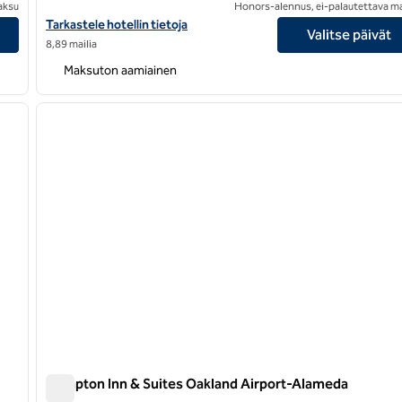
aksu
Honors-alennus, ei-palautettava m
t -hotellin tiedot
Näytä Hampton Inn San Francisco-Airport -hotellin tiedot
Tarkastele hotellin tietoja
Valitse päivät
8,89 mailia
Maksuton aamiainen
/
12
1
seuraava kuva
edellinen kuva
1/12
Hampton Inn & Suites Oakland Airport-Alameda