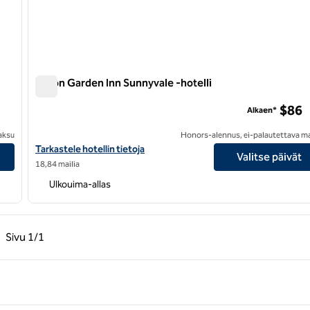
Hilton Garden Inn Sunnyvale -hotelli
Hilton Garden Inn Sunnyvale -hotelli
$86
Alkaen*
aksu
Honors-alennus, ei-palautettava m
Katso Hilton Garden Inn Sunnyvalen hotellitiedot
Tarkastele hotellin tietoja
Valitse päivät
18,84 mailia
Ulkouima-allas
llinen sivu, 1/1
Seuraava sivu, 1/1
Sivu
1/1
Sivu 1/1