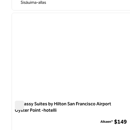
Sisäuima-allas
1
edellinen kuva
1/12
Embassy Suites by Hilton San Francisco Airport
Oyster Point -hotelli
Embassy Suites by Hilton San Francisco Airport Oyster Poi
$149
Alkaen*