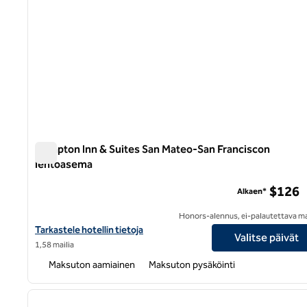
Hampton Inn & Suites San Mateo-San Franciscon
lentoasema
Hampton Inn & Suites San Mateo-San Franciscon lentoa
$126
Alkaen*
Honors-alennus, ei-palautettava m
Katso Hampton Inn & Suites San Mateo-San Francisco Airport -hot
Tarkastele hotellin tietoja
Valitse päivät
1,58 mailia
Maksuton aamiainen
Maksuton pysäköinti
1
edellinen kuva
1/12