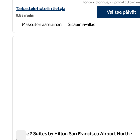
Honors-alennus, ei-palautettava m
Näytä Embassy Suites by Hilton San Francisco Airport Oyster Poin
Tarkastele hotellin tietoja
Valitse päivät
8,88 mailia
Maksuton aamiainen
Sisäuima-allas
1
edellinen kuva
1/12
Home2 Suites by Hilton San Francisco Airport North -