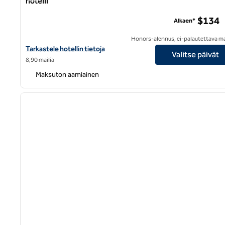
hotelli
Home2 Suites by Hilton San Francisco Airport North -hotel
$134
Alkaen*
Honors-alennus, ei-palautettava m
Näytä Home2 Suites by Hilton San Francisco Airport North -hotell
Tarkastele hotellin tietoja
Valitse päivät
8,90 mailia
Maksuton aamiainen
1
edellinen kuva
1/12