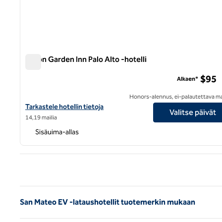
Hilton Garden Inn Palo Alto -hotelli
Hilton Garden Inn Palo Alto -hotelli
$95
Alkaen*
Honors-alennus, ei-palautettava m
Katso Hilton Garden Inn Palo Alton hotellitiedot
Tarkastele hotellin tietoja
Valitse päivät
14,19 mailia
Sisäuima-allas
Ede
San Mateo EV -lataushotellit tuotemerkin mukaan