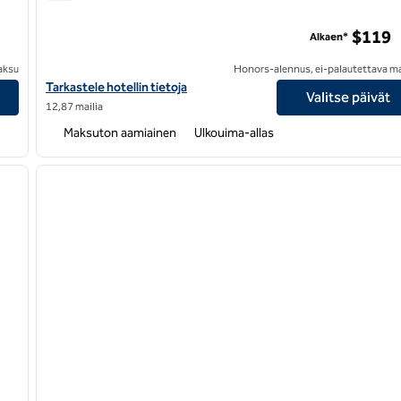
Hampton Inn & Suites Oakland Airport-Alameda
li
$119
Alkaen*
aksu
Honors-alennus, ei-palautettava m
in tiedot
Katso hotellitiedot kohteesta Hampton Inn & Suites Oakland Ai
Tarkastele hotellin tietoja
Valitse päivät
12,87 mailia
Maksuton aamiainen
Ulkouima-allas
/
12
seuraava kuva
edellinen kuva
1/9