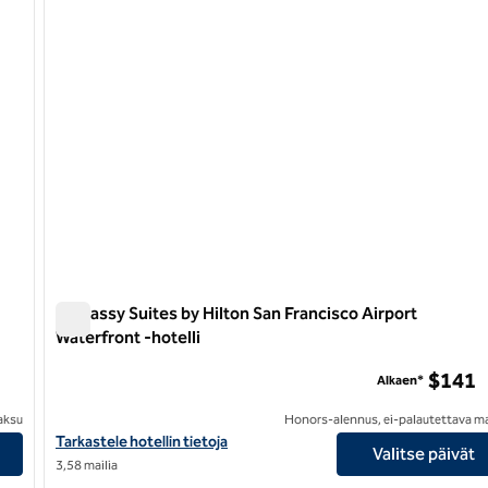
Embassy Suites by Hilton San Francisco Airport
Waterfront -hotelli
Embassy Suites by Hilton San Francisco Airport Waterfront
$141
Alkaen*
aksu
Honors-alennus, ei-palautettava m
Näytä Embassy Suites by Hilton San Francisco Airport Waterfront 
Tarkastele hotellin tietoja
Valitse päivät
3,58 mailia