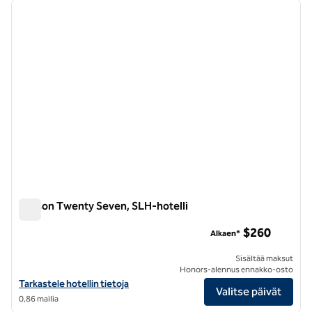
edellinen kuva
seuraa
1/8
Maison Twenty Seven, SLH-hotelli
Maison Twenty Seven, SLH-hotelli
$260
Alkaen*
Sisältää maksut
Honors-alennus ennakko-osto
Katso hotellitiedot kohteesta Maison Twenty Seven, SLH-hotelli
Tarkastele hotellin tietoja
Valitse päivät
0,86 mailia