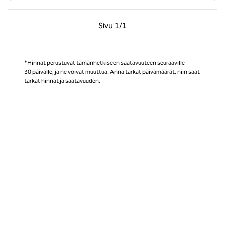
Edellinen sivu, 1/1
Seuraava sivu, 1/1
Sivu
1/1
Sivu 1/1
*Hinnat perustuvat tämänhetkiseen saatavuuteen seuraaville
30 päivälle, ja ne voivat muuttua. Anna tarkat päivämäärät, niin saat
tarkat hinnat ja saatavuuden.