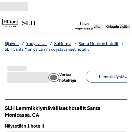
Siirry sisältöön
,
avaa uuden välile
Sinun
Liity
Kirjaudu sisään
yöpymisesi
Sijainnit
/
Yhdysvallat
/
Kalifornia
/
Santa Monican hotellit
/
SLH Santa Monica Lemmikkiystävälliset hotellit
Vertaa
Lemmikkiystävälli
hotelleja
Suositellut suodattime
SLH Lemmikkiystävälliset hotellit Santa
Monicassa,
CA
California
Näytetään 1 hotelli
1
/
8
Näytetään 1 hotelli