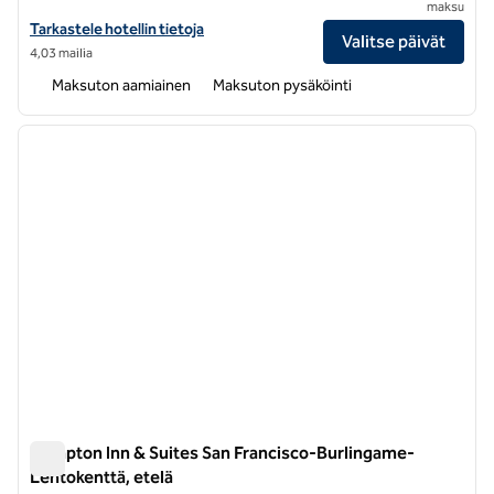
maksu
Näytä Hampton Inn San Francisco-Daly City -hotellin tiedot
Tarkastele hotellin tietoja
Valitse päivät
4,03 mailia
Maksuton aamiainen
Maksuton pysäköinti
1
/
12
edellinen kuva
seuraa
1/12
Hampton Inn & Suites San Francisco-Burlingame-
Lentokenttä, etelä