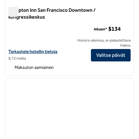
Hampton Inn San Francisco Downtown /
kongressikeskus
Hampton Inn San Francisco Downtown / kongressikeskus
$134
Alkaen*
Honors-alennus, ei-palautettava
maksu
Katso Hampton Inn San Francisco Downtown/Convention Center -hot
Tarkastele hotellin tietoja
Valitse päivät
8,72 mailia
Maksuton aamiainen
1
/
12
edellinen kuva
seuraa
1/12