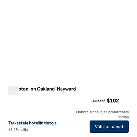
edellinen kuva
seuraa
1/12
Hampton Inn Oakland-Hayward
Hampton Inn Oakland-Hayward
$102
Alkaen*
Honors-alennus, ei-palautettava
maksu
Näytä Hampton Inn Oakland-Hayward -hotellin tiedot
Tarkastele hotellin tietoja
Valitse päivät
18,25 mailia