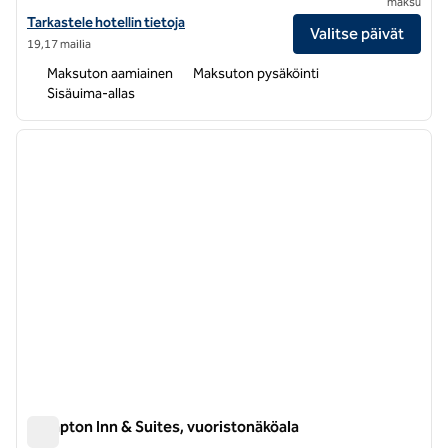
maksu
Näytä Hampton Inn Union City -hotellin tiedot
Tarkastele hotellin tietoja
Valitse päivät
19,17 mailia
Maksuton aamiainen
Maksuton pysäköinti
Sisäuima-allas
1
/
11
edellinen kuva
seuraa
1/11
Hampton Inn & Suites, vuoristonäköala
Hampton Inn & Suites, vuoristonäköala