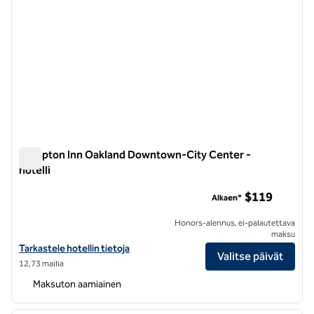
Hampton Inn Oakland Downtown-City Center -
hotelli
Hampton Inn Oakland Downtown-City Center -hotelli
$119
Alkaen*
Honors-alennus, ei-palautettava
maksu
Katso Hampton Inn Oakland Downtown-City Centerin hotellitiedot
Tarkastele hotellin tietoja
Valitse päivät
12,73 mailia
Maksuton aamiainen
1
/
12