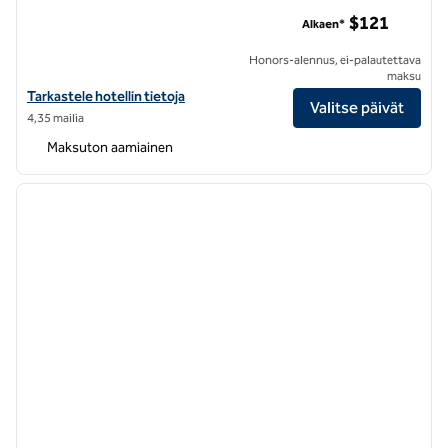
Hampton Inn & Suites San Francisco-Burlingame-Lentokenttä
$121
Alkaen*
Honors-alennus, ei-palautettava
maksu
Katso hotellitiedot kohteesta Hampton Inn & Suites San Francisco-
Tarkastele hotellin tietoja
Valitse päivät
4,35 mailia
Maksuton aamiainen
1
/
12
edellinen kuva
seuraa
1/12