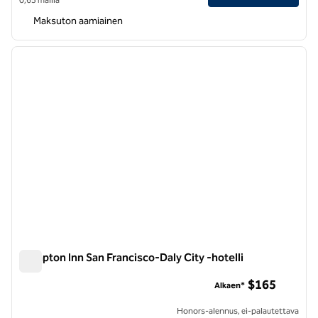
Maksuton aamiainen
1
/
12
edellinen kuva
seuraa
1/12
Hampton Inn San Francisco-Daly City -hotelli
Hampton Inn San Francisco-Daly City -hotelli
$165
Alkaen*
Honors-alennus, ei-palautettava