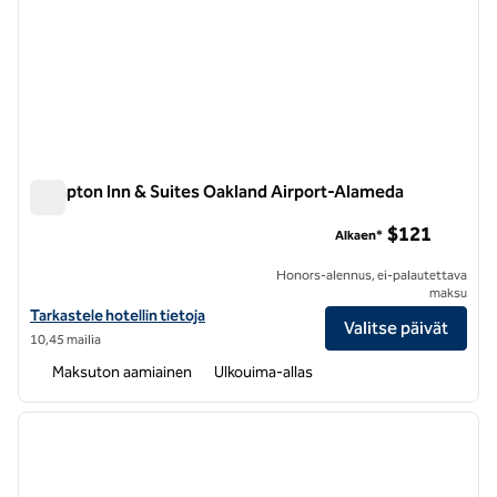
Hampton Inn & Suites Oakland Airport-Alameda
Hampton Inn & Suites Oakland Airport-Alameda
$121
Alkaen*
Honors-alennus, ei-palautettava
maksu
Katso hotellitiedot kohteesta Hampton Inn & Suites Oakland Airpor
Tarkastele hotellin tietoja
Valitse päivät
10,45 mailia
Maksuton aamiainen
Ulkouima-allas
1
/
12
edellinen kuva
seuraa
1/12