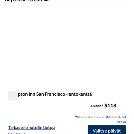
1
/
12
Näytetään 10 hotellia
edellinen kuva
seuraa
1/12
Hampton Inn San Francisco-lentokenttä
Hampton Inn San Francisco-lentokenttä
$118
Alkaen*
Honors-alennus, ei-palautettava
maksu
Näytä Hampton Inn San Francisco-Airport -hotellin tiedot
Tarkastele hotellin tietoja
Valitse päivät
0,65 mailia