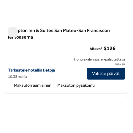
Hampton Inn & Suites San Mateo-San Franciscon
lentoasema
Hampton Inn & Suites San Mateo-San Franciscon lentoasem
$126
Alkaen*
Honors-alennus, ei-palautettava
maksu
Katso Hampton Inn & Suites San Mateo-San Francisco Airport -hotell
Tarkastele hotellin tietoja
Valitse päivät
10,38 mailia
Maksuton aamiainen
Maksuton pysäköinti
1
/
12
edellinen kuva
seuraa
1/12