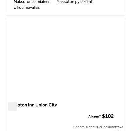
Maksuton aamiainen
Maksuton pysäköinti
Ulkouima-allas
1
/
12
edellinen kuva
seuraa
1/12
Hampton Inn Union City
Hampton Inn Union City
$102
Alkaen*
Honors-alennus, ei-palautettava