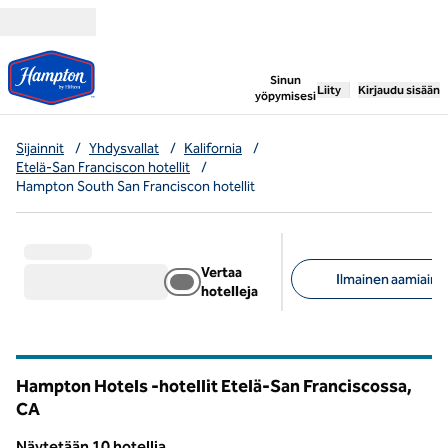
Siirry sisältöön
,
avaa uuden välile
Sinun
Liity
Kirjaudu sisään
yöpymisesi
Sijainnit
/
Yhdysvallat
/
Kalifornia
/
Etelä-San Franciscon hotellit
/
Hampton South San Franciscon hotellit
Vertaa
Ilmainen aamiaine
hotelleja
Suositellut suodattime
Hampton Hotels -hotellit Etelä-San Franciscossa,
CA
California
Näytetään 10 hotellia