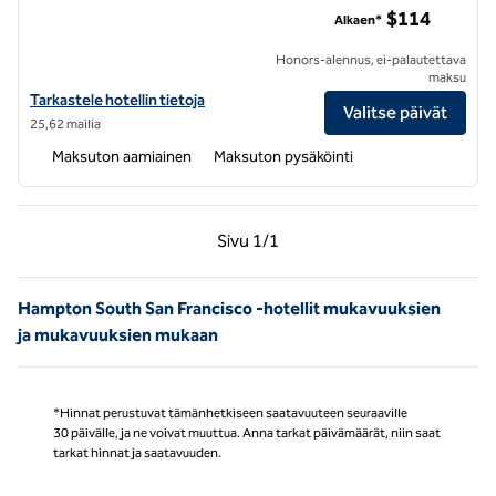
$114
Alkaen*
Honors-alennus, ei-palautettava
maksu
Näytä hotellin tiedot Hampton Inn & Suites Mountain View -hotellist
Tarkastele hotellin tietoja
Valitse päivät
25,62 mailia
Maksuton aamiainen
Maksuton pysäköinti
Edellinen sivu, 1/1
Seuraava sivu, 1/1
Sivu
1/1
Sivu 1/1
Hampton South San Francisco -hotellit mukavuuksien
ja mukavuuksien mukaan
*Hinnat perustuvat tämänhetkiseen saatavuuteen seuraaville
30 päivälle, ja ne voivat muuttua. Anna tarkat päivämäärät, niin saat
tarkat hinnat ja saatavuuden.