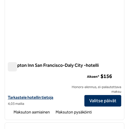
Hampton Inn San Francisco-Daly City -hotelli
Hampton Inn San Francisco-Daly City -hotelli
$156
Alkaen*
Honors-alennus, ei-palautettava
maksu
Näytä Hampton Inn San Francisco-Daly City -hotellin tiedot
Tarkastele hotellin tietoja
Valitse päivät
4,03 mailia
Maksuton aamiainen
Maksuton pysäköinti
1
/
12
edellinen kuva
seuraa
1/12