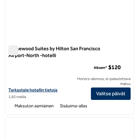
Homewood Suites by Hilton San Francisco
Airport-North -hotelli
Homewood Suites by Hilton San Francisco Airport-North -hote
$120
Alkaen*
Honors-alennus, ei-palautettava
maksu
Näytä Homewood Suites by Hilton San Francisco Airport-North -hotel
Tarkastele hotellin tietoja
Valitse päivät
1,82 mailia
Maksuton aamiainen
Sisäuima-allas
1
/
12
edellinen kuva
seuraa
1/12