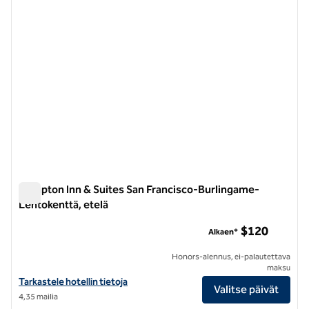
Hampton Inn & Suites San Francisco-Burlingame-
Lentokenttä, etelä
Hampton Inn & Suites San Francisco-Burlingame-Lentokenttä
$120
Alkaen*
Honors-alennus, ei-palautettava
maksu
Katso hotellitiedot kohteesta Hampton Inn & Suites San Francisco-
Tarkastele hotellin tietoja
Valitse päivät
4,35 mailia