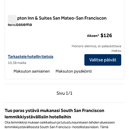
Hampton Inn & Suites San Mateo-San Franciscon
lentoasema
Hampton Inn & Suites San Mateo-San Franciscon lentoasem
$126
Alkaen*
Honors-alennus, ei-palautettava
maksu
Katso Hampton Inn & Suites San Mateo-San Francisco Airport -hotell
Tarkastele hotellin tietoja
Valitse päivät
10,38 mailia
Maksuton aamiainen
Maksuton pysäköinti
Edellinen sivu, 1/1
Seuraava sivu, 1/1
Sivu
1/1
Sivu 1/1
Tuo paras ystävä mukanasi South San Franciscon
lemmikkiystävällisiin hotelleihin
Ota lemmikkisi mukaan seikkailuun ja tutustu kauniiseen lahden alueeseen
lemmikkiystävällisestä South San Francisco -hotellistasi käsin. Tämä