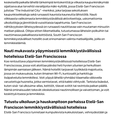
keskeisellä paikalla lähellä tärkeimpiä lentokenttiä ja vilkasta kaupunkinäkymää
sijaitseva alue tervehtii vierailijoita mäki-kyltillä, jossa Etelä-San Franciscon
julistaa ”The Industrial City” -merkiksi, joka tarjoaa sekoituksen
kaupunkiseikkailuja sekä runsaasti kaunista kauneutta lähistöllä. Nauti
vilkkaasta valikoimasta lemmikkiystävällisiä aktiviteetteja, uskomattomia
ulkoilutiloja ja jännittäviä vuosittaisia tapahtumia. San Franciscon
nähtävyyksien läheisyydessä on runsaasti nautittavaa vain muutaman minuutin
matkan päässä. Olitpa sitten liikematkalla, tutustumassa läheisiin polkuihin tai
nauttimassa paikallisesta keittiöstä, South San Franciscon
lemmikkiystävälliset hotellit ovat erinomainen valinta matkailijoille, joilla on
lemmikkieläimiä.
Nauti mukavasta yöpymisestä lemmikkiystävällisissä
hotelleissa Etelä-San Franciscossa
Koe rentouttava yöpyminen lemmikkiystävällisissä hotelleissa Etelä-San
Franciscossa, jossa voit aloittaa päiväsi heti hyvien yöunien ja herkullisen
lämpimän aamiaisen jälkeen. Nämä hotellit tarjoavat tyylikästä majoitusta,
jossa on mukavuuksia, kuten ilmainen Wi-Fi, kuntosalit ja harkittuja
lisäpalveluita lemmikillesi. Voit yöpyä lähellä ryhmääsi tilaamalla väliovella
varustettuja huoneita, jotka varmistavat, että kaikki viihtyvät. Tarkista lisäedut,
kuten sisä- tai ulkouima-allas, keittiöt, tilavat sviitit tai ravintola paikan päällä.
Nämä ominaisuudet tekevät oleskelustasi nautinnollisen ja vaivattoman, ja voit
keskittyä itseesi ja lemmikkiisi.
Tutustu ulkoiluun ja hauskanpitoon parhaissa Etelä-San
Franciscon lemmikkiystävällisissä hotelleissa
Etelä-San Francisco tunnetaan kumpuilevista kukkuloistaan, vehreydestään ja