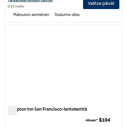
Tarkastele hotellin tietoja
Valitse päivät
0,61 mailia
Maksuton aamiainen
Sisäuima-allas
1
/
12
edellinen kuva
seuraa
1/12
Hampton Inn San Francisco-lentokenttä
Hampton Inn San Francisco-lentokenttä
$104
Alkaen*