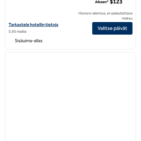
$123
Alkaen*
Honors-alennus, ei-palautettava
maksu
Katso Hilton San Francisco Airport Bayfront Hiltonhotellin tiedot
Tarkastele hotellin tietoja
Valitse päivät
5,95 mailia
Sisäuima-allas
1
/
12
edellinen kuva
seuraa
1/12