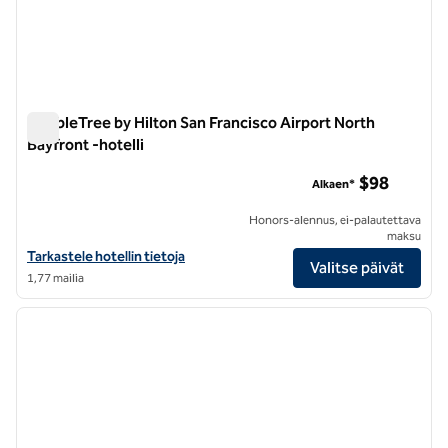
DoubleTree by Hilton San Francisco Airport North
Bayfront -hotelli
DoubleTree by Hilton San Francisco Airport North Bayfront -ho
$98
Alkaen*
Honors-alennus, ei-palautettava
maksu
Katso hotellitiedot DoubleTree by Hilton San Francisco Airport North 
Tarkastele hotellin tietoja
Valitse päivät
1,77 mailia
1
/
12
edellinen kuva
seuraa
1/12