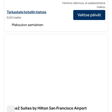
Honors-alennus, ei-palautettava
maksu
Näytä Hampton Inn San Francisco-Airport -hotellin tiedot
Tarkastele hotellin tietoja
Valitse päivät
0,65 mailia
Maksuton aamiainen
1
/
12
edellinen kuva
seuraa
1/12
Home2 Suites by Hilton San Francisco Airport