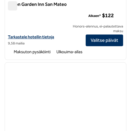
Hilton Garden Inn San Mateo
Hilton Garden Inn San Mateo
$122
Alkaen*
Honors-alennus, ei-palautettava
maksu
Katso Hilton Garden Inn San Mateo -hotellin tiedot
Tarkastele hotellin tietoja
Valitse päivät
9,58 mailia
Maksuton pysäköinti
Ulkouima-allas
1
/
12
edellinen kuva
seuraa
1/12