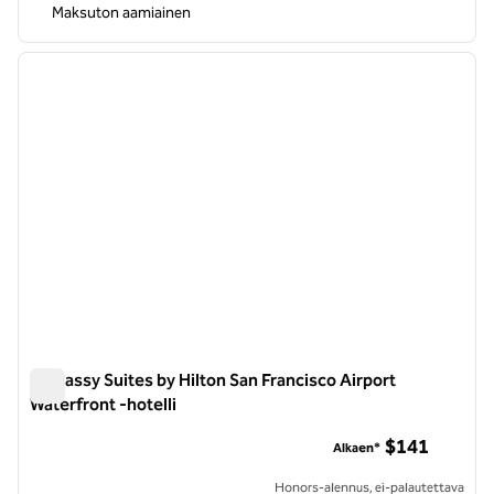
Maksuton aamiainen
1
/
12
edellinen kuva
seuraa
1/12
Embassy Suites by Hilton San Francisco Airport
Waterfront -hotelli
Embassy Suites by Hilton San Francisco Airport Waterfront -h
$141
Alkaen*
Honors-alennus, ei-palautettava