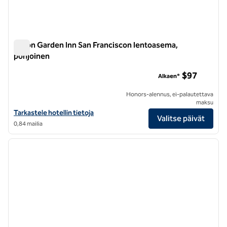
Hilton Garden Inn San Franciscon lentoasema,
pohjoinen
Hilton Garden Inn San Franciscon lentoasema, pohjoinen
$97
Alkaen*
Honors-alennus, ei-palautettava
maksu
Katso Hilton Garden Inn San Francisco Airport North -hotellin tiedot
Tarkastele hotellin tietoja
Valitse päivät
0,84 mailia
1
/
12
edellinen kuva
seuraa
1/12