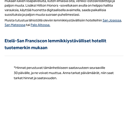
mukaan lukien lisäpalveluita, kuten ilmaisia öitä, verkko-ostoskrediittejä ja
paljon muuta. Lisäksi Hilton Honors -sovelluksen avulla on helppo hallita
varauksia, käyttää huonetta digitaalisella avaimella, saada paikallisia
suosituksia ja paljon muuta suoraan puhelimestasi.
Muista tutustua lähistöllä oleviin lemmikkiystävällisiin hotelleihin
San Josessa
,
San Mateossa
tai
Palo Altossa.
Etelä-San Franciscon lemmikkiystävälliset hotellit
tuotemerkin mukaan
*Hinnat perustuvat tämänhetkiseen saatavuuteen seuraaville
30 päivälle, ja ne voivat muuttua. Anna tarkat päivämäärät, niin saat
tarkat hinnat ja saatavuuden.