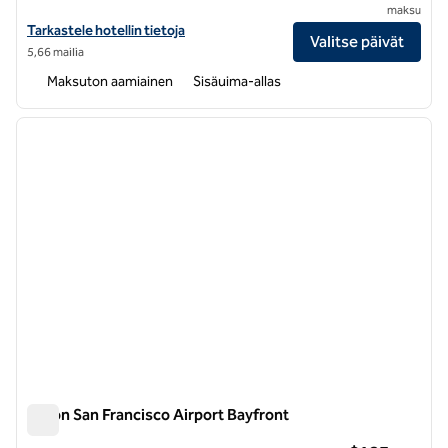
maksu
Näytä Embassy Suites by Hilton San Francisco Airport Waterfront -hot
Tarkastele hotellin tietoja
Valitse päivät
5,66 mailia
Maksuton aamiainen
Sisäuima-allas
1
/
12
edellinen kuva
seuraa
1/12
Hilton San Francisco Airport Bayfront
Hilton San Francisco Airport Bayfront