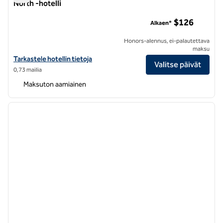
North -hotelli
Home2 Suites by Hilton San Francisco Airport North -hotelli
$126
Alkaen*
Honors-alennus, ei-palautettava
maksu
Näytä Home2 Suites by Hilton San Francisco Airport North -hotellin t
Tarkastele hotellin tietoja
Valitse päivät
0,73 mailia
Maksuton aamiainen
1
/
12
edellinen kuva
seuraa
1/12