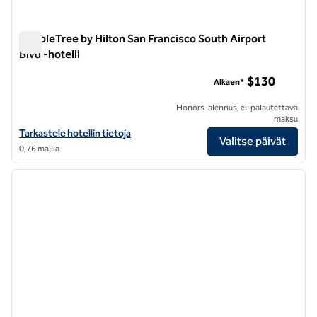
DoubleTree by Hilton San Francisco South Airport
Blvd -hotelli
DoubleTree by Hilton San Francisco South Airport Blvd -hotell
$130
Alkaen*
Honors-alennus, ei-palautettava
maksu
Näytä DoubleTree by Hilton San Francisco South Airport Blvd -hotelli
Tarkastele hotellin tietoja
Valitse päivät
0,76 mailia
1
/
12
edellinen kuva
seuraa
1/12