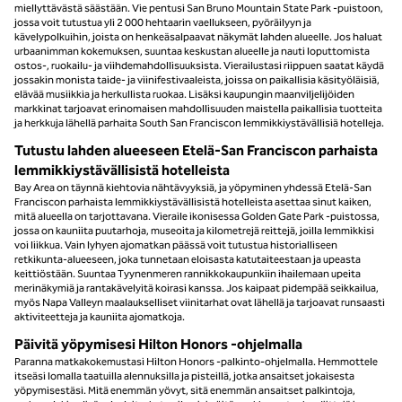
miellyttävästä säästään. Vie pentusi San Bruno Mountain State Park -puistoon,
jossa voit tutustua yli 2 000 hehtaarin vaellukseen, pyöräilyyn ja
kävelypolkuihin, joista on henkeäsalpaavat näkymät lahden alueelle. Jos haluat
urbaanimman kokemuksen, suuntaa keskustan alueelle ja nauti loputtomista
ostos-, ruokailu- ja viihdemahdollisuuksista. Vierailustasi riippuen saatat käydä
jossakin monista taide- ja viinifestivaaleista, joissa on paikallisia käsityöläisiä,
elävää musiikkia ja herkullista ruokaa. Lisäksi kaupungin maanviljelijöiden
markkinat tarjoavat erinomaisen mahdollisuuden maistella paikallisia tuotteita
ja herkkuja lähellä parhaita South San Franciscon lemmikkiystävällisiä hotelleja.
Tutustu lahden alueeseen Etelä-San Franciscon parhaista
lemmikkiystävällisistä hotelleista
Bay Area on täynnä kiehtovia nähtävyyksiä, ja yöpyminen yhdessä Etelä-San
Franciscon parhaista lemmikkiystävällisistä hotelleista asettaa sinut kaiken,
mitä alueella on tarjottavana. Vieraile ikonisessa Golden Gate Park -puistossa,
jossa on kauniita puutarhoja, museoita ja kilometrejä reittejä, joilla lemmikkisi
voi liikkua. Vain lyhyen ajomatkan päässä voit tutustua historialliseen
retkikunta-alueeseen, joka tunnetaan eloisasta katutaiteestaan ja upeasta
keittiöstään. Suuntaa Tyynenmeren rannikkokaupunkiin ihailemaan upeita
merinäkymiä ja rantakävelyitä koirasi kanssa. Jos kaipaat pidempää seikkailua,
myös Napa Valleyn maalaukselliset viinitarhat ovat lähellä ja tarjoavat runsaasti
aktiviteetteja ja kauniita ajomatkoja.
Päivitä yöpymisesi Hilton Honors -ohjelmalla
Paranna matkakokemustasi Hilton Honors -palkinto-ohjelmalla. Hemmottele
itseäsi lomalla taatuilla alennuksilla ja pisteillä, jotka ansaitset jokaisesta
yöpymisestäsi. Mitä enemmän yövyt, sitä enemmän ansaitset palkintoja,