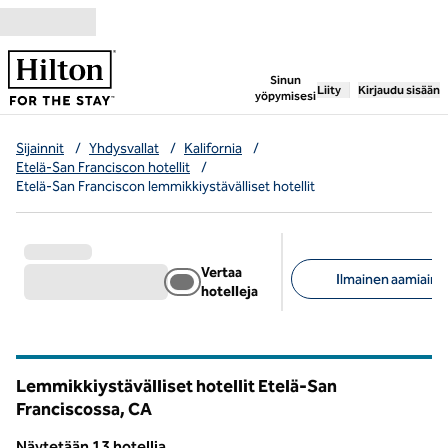
Siirry sisältöön
,
avaa uuden välile
Sinun
Liity
Kirjaudu sisään
yöpymisesi
Sijainnit
/
Yhdysvallat
/
Kalifornia
/
Etelä-San Franciscon hotellit
/
Etelä-San Franciscon lemmikkiystävälliset hotellit
Vertaa
Ilmainen aamiainen
hotelleja
Suositellut suodattime
Lemmikkiystävälliset hotellit Etelä-San
Franciscossa,
CA
California
Näytetään 13 hotellia