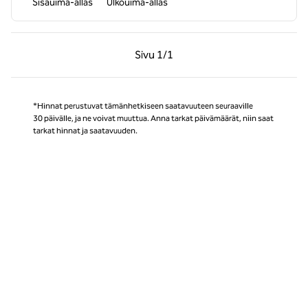
Sisäuima-allas
Ulkouima-allas
Edellinen sivu, 1/1
Seuraava sivu, 1/1
Sivu
1/1
Sivu 1/1
*Hinnat perustuvat tämänhetkiseen saatavuuteen seuraaville
30 päivälle, ja ne voivat muuttua. Anna tarkat päivämäärät, niin saat
tarkat hinnat ja saatavuuden.