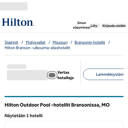
Siirry sisältöön
,
avaa uuden välile
Sinun
Liity
Kirjaudu sisään
yöpymisesi
Sijainnit
/
Yhdysvallat
/
Missouri
/
Bransonin hotellit
/
Hilton Branson -ulkouima-allashotellit
Vertaa
Lemmikkiystävälli
hotelleja
Suositellut suodattime
Hilton Outdoor Pool -hotellit Bransonissa,
MO
Missouri
Näytetään 1 hotelli
1
/
11
Näytetään 1 hotelli
edellinen kuva
seuraa
1/11